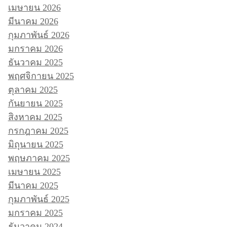
เมษายน 2026
มีนาคม 2026
กุมภาพันธ์ 2026
มกราคม 2026
ธันวาคม 2025
พฤศจิกายน 2025
ตุลาคม 2025
กันยายน 2025
สิงหาคม 2025
กรกฎาคม 2025
มิถุนายน 2025
พฤษภาคม 2025
เมษายน 2025
มีนาคม 2025
กุมภาพันธ์ 2025
มกราคม 2025
ธันวาคม 2024