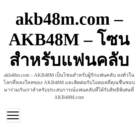
Skip
to
akb48m.com –
content
AKB48M – โซน
สำหรับแฟนคลับ
akb48m.com – AKB48M เป็นโซนสำหรับผู้รักแฟนคลับ ลงตัวใน
โลกที่หลงใหลของ AKB48M และติดต่อกับไอดอลที่คุณชื่นชอบ
มาร่วมกับเราสำหรับประสบการณ์แฟนคลับที่ได้รับสิทธิพิเศษที่
AKB48M.com