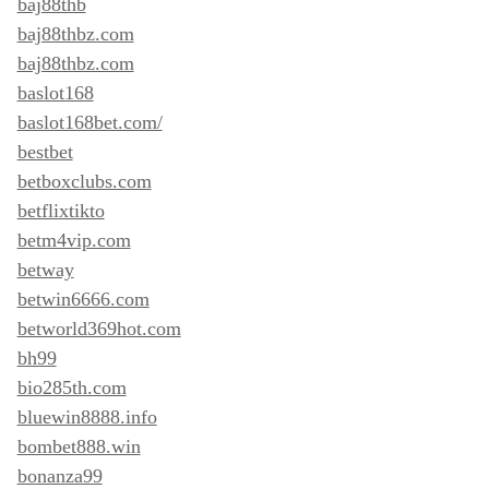
baj88thb
baj88thbz.com
baj88thbz.com
baslot168
baslot168bet.com/
bestbet
betboxclubs.com
betflixtikto
betm4vip.com
betway
betwin6666.com
betworld369hot.com
bh99
bio285th.com
bluewin8888.info
bombet888.win
bonanza99