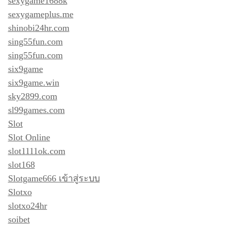
sexygame1688k
sexygameplus.me
shinobi24hr.com
sing55fun.com
sing55fun.com
six9game
six9game.win
sky2899.com
sl99games.com
Slot
Slot Online
slot1111ok.com
slot168
Slotgame666 เข้าสู่ระบบ
Slotxo
slotxo24hr
soibet