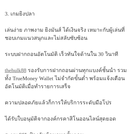
3. เกมยิงปลา
เล่นง่าย ภาพงาม ยิงมันส์ ได้เงินจริง เหมาะกับผู้เล่นที่
ชอบเกมแนวสนุกและไม่สลับซับซ้อน
ระบบฝากถอนอัตโนมัติ เร็วทันใจด้านใน 30 วินาที
thehulk88
รองรับการฝากถอนผ่านทุกแบงค์ชั้นนำ รวม
ทั้ง TrueMoney Wallet ไม่จำกัดขั้นต่ำ พร้อมแจ้งเตือน
อัตโนมัติเมื่อทำรายการเสร็จ
ความปลอดภัยแล้วก็การให้บริการระดับมือโปร
ได้รับใบอนุมัติจากองค์กรคาสิโนออนไลน์สุดยอด