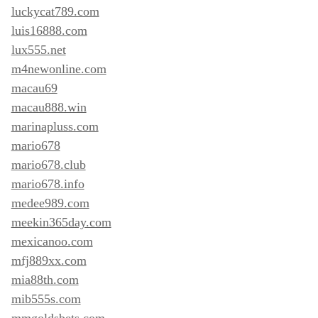
luckycat789.com
luis16888.com
lux555.net
m4newonline.com
macau69
macau888.win
marinapluss.com
mario678
mario678.club
mario678.info
medee989.com
meekin365day.com
mexicanoo.com
mfj889xx.com
mia88th.com
mib555s.com