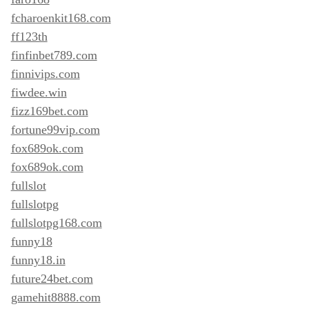
fcharoenkit168.com
ff123th
finfinbet789.com
finnivips.com
fiwdee.win
fizz169bet.com
fortune99vip.com
fox689ok.com
fox689ok.com
fullslot
fullslotpg
fullslotpg168.com
funny18
funny18.in
future24bet.com
gamehit8888.com