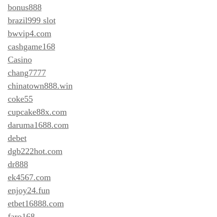
bonus888
brazil999 slot
bwvip4.com
cashgame168
Casino
chang7777
chinatown888.win
coke55
cupcake88x.com
daruma1688.com
debet
dgb222hot.com
dr888
ek4567.com
enjoy24.fun
etbet16888.com
faro168