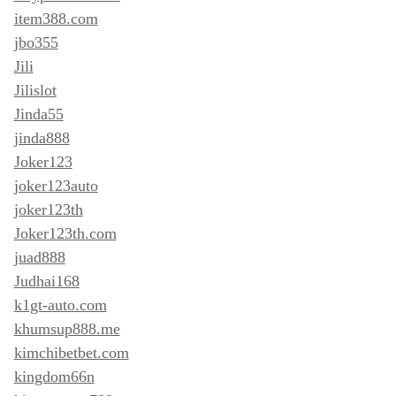
item388.com
jbo355
Jili
Jilislot
Jinda55
jinda888
Joker123
joker123auto
joker123th
Joker123th.com
juad888
Judhai168
k1gt-auto.com
khumsup888.me
kimchibetbet.com
kingdom66n