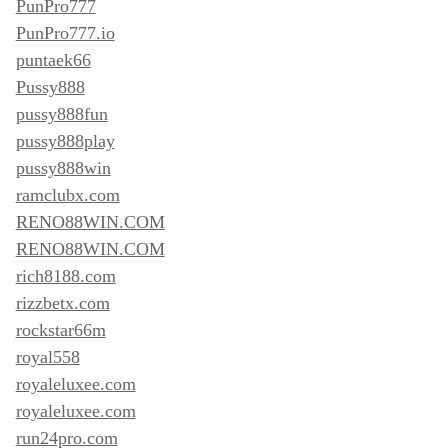
PunPro777
PunPro777.io
puntaek66
Pussy888
pussy888fun
pussy888play
pussy888win
ramclubx.com
RENO88WIN.COM
RENO88WIN.COM
rich8188.com
rizzbetx.com
rockstar66m
royal558
royaleluxee.com
royaleluxee.com
run24pro.com