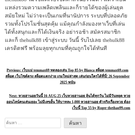
แหล่งรวมความเพลิดเพลินและก็รายได้ของผู้เล่นยุค
สมัยใหม่ ไม่ว่าจะเป็นเกมที่นานัปการ ระบบที่ปลอดภัย
รวมทั้งโปรโมชั่นสุดคุ้ม แม้คุณกำลังมองหาเว็บที่เล่น
ได้ทั้งสนุกและก็ได้เงินจริง อย่ารอช้า สมัครสมาชิก
และก็ thehulk88 เข้าสู่ระบบ วันนี้ รับไปเลย thehulk88
เครดิตฟรี พร้อมลุยทุกเกมที่คุณถูกใจได้ทันที
แ
Previous:
เว็บแม่ temmax69 ทดลองเล่น Top 85 by Blanca สล็อต temmax69.com
สล็อต เว็บไซต์ตรง สล็อตแตกง่าย เกมใหม่ล่าสุด เล่นก่อนใครได้ที่นี่! 26 September
น
2025 พนัน
ะ
Next:
หวยฮานอยวันนี้ 16 AUG 25 เว็บหวยฮานอย ลุ้นได้ทุกวัน ไม่มีวันหยุด หวย
แ
ออนไลน์คนเล่นเยอะ ไม่มีเลขอั้น ให้บาทละ 1,000 หวยฮานอย ตัวจริงเรื่องหวย ต้อง
น
เว็บนี้ Top 55 by Roger thethao99.com
ว
ค้นหา
เ
สำหรับ:
รื่