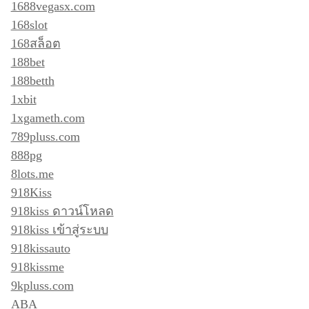
1688vegasx.com
168slot
168สล็อต
188bet
188betth
1xbit
1xgameth.com
789pluss.com
888pg
8lots.me
918Kiss
918kiss ดาวน์โหลด
918kiss เข้าสู่ระบบ
918kissauto
918kissme
9kpluss.com
ABA