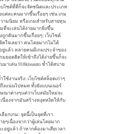
็บไซต์ที่ดีก็จะจัดชนิดและประเภท
ต่ละคนมากขึ้นเรื่อยๆ เช่น เกม
บความนิยม หรือเกมสำหรับสายทุน
กมที่จะเล่นได้ง่ายมากยิ่งขึ้น
งถูกดันมากขึ้นเรื่อยๆ: เว็บไซต์
ข้าจิตใจเลยว่า คนโดยมากไม่ได้
นอยู่แล้ว หลายคนมีเกมประจำของ
ยอดฮิตให้เข้าถึงได้ง่ายขึ้นก็จะ
มาเล่น 918kissauto ซ้ำได้สบาย
ย้ำใช้งานจริง: เว็บไซต์สล็อตเก่าๆ
นถึงแน่นไปหมด ทั้งยังแบนเนอร์
ษณาต่างๆแต่ว่าเว็บสมัยใหม่จะ
เนื่องจากมันสร้างหงุดหงิดให้กับ
ือกเกม: จุดนี้เป็นจุดที่เรา
ยๆเนื่องจากว่าผู้เล่นโดยมาก
อะอยู่แล้ว ถ้าหากต้องมาเสียเวลา