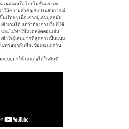
่จำนวนเกมหรือโปรโมชันแรงเลย
กเราให้ความสำคัญกับประสบการณ์
เรื่อยๆ เนื่องจากผู้เล่นยุคสมัย
ข้าเกมได้ แต่ว่าต้องการเว็บที่ใช้
ื่น และไม่ทำให้หงุดหงิดตอนเล่น
ี่เข้าใจผู้เล่นมากที่สุดควรเป็นแบบ
กไปพร้อมๆกันทีละข้อเลยนะครับ
ออกแบบมาให้ เล่นต่อได้ในทันที