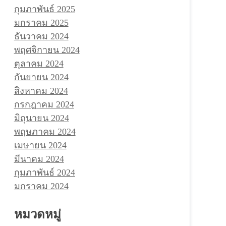
กุมภาพันธ์ 2025
มกราคม 2025
ธันวาคม 2024
พฤศจิกายน 2024
ตุลาคม 2024
กันยายน 2024
สิงหาคม 2024
กรกฎาคม 2024
มิถุนายน 2024
พฤษภาคม 2024
เมษายน 2024
มีนาคม 2024
กุมภาพันธ์ 2024
มกราคม 2024
หมวดหมู่