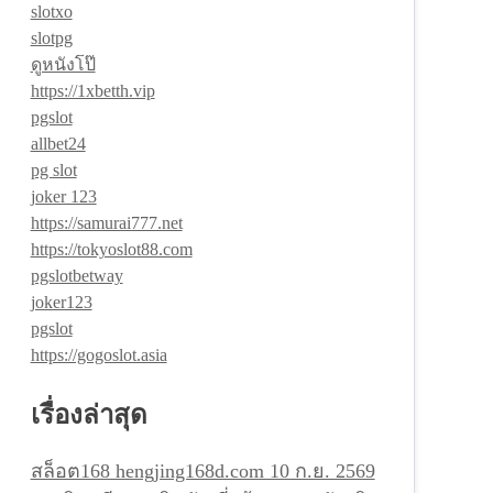
slotxo
slotpg
ดูหนังโป๊
https://1xbetth.vip
pgslot
allbet24
pg slot
joker 123
https://samurai777.net
https://tokyoslot88.com
pgslotbetway
joker123
pgslot
https://gogoslot.asia
เรื่องล่าสุด
สล็อต168 hengjing168d.com 10 ก.ย. 2569