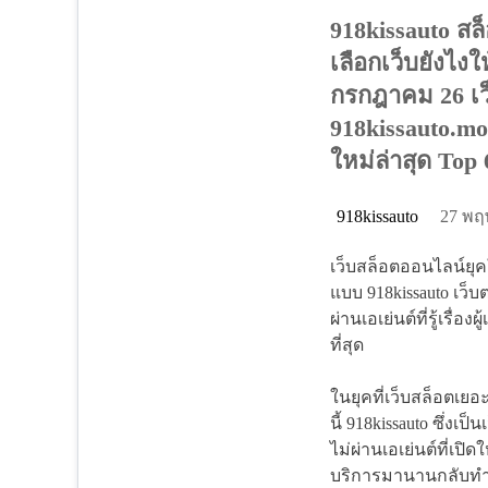
918kissauto สล
เลือกเว็บยังไงให
กรกฎาคม 26 เว
918kissauto.mo
ใหม่ล่าสุด Top 
918kissauto
27 พฤ
เว็บสล็อตออนไลน์ยุค
แบบ 918kissauto เว็บ
ผ่านเอเย่นต์ที่รู้เรื่องผู
ที่สุด
ในยุคที่เว็บสล็อตเย
นี้ 918kissauto ซึ่งเป็
ไม่ผ่านเอเย่นต์ที่เปิดใ
บริการมานานกลับทำใน