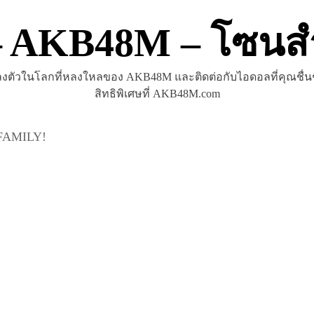
– AKB48M – โซนส
ลงตัวในโลกที่หลงใหลของ AKB48M และติดต่อกับไอดอลที่คุณชื่น
สิทธิพิเศษที่ AKB48M.com
FAMILY!