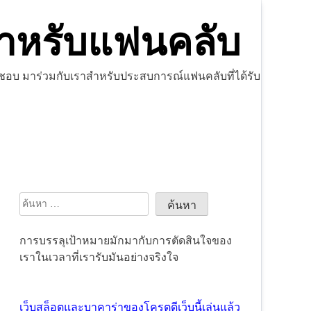
ำหรับแฟนคลับ
ชอบ มาร่วมกับเราสำหรับประสบการณ์แฟนคลับที่ได้รับ
ค้นหา
สำหรับ:
การบรรลุเป้าหมายมักมากับการตัดสินใจของ
เราในเวลาที่เรารับมันอย่างจริงใจ
เว็บสล็อตและบาคาร่าของโครตดีเว็บนี้เล่นแล้ว