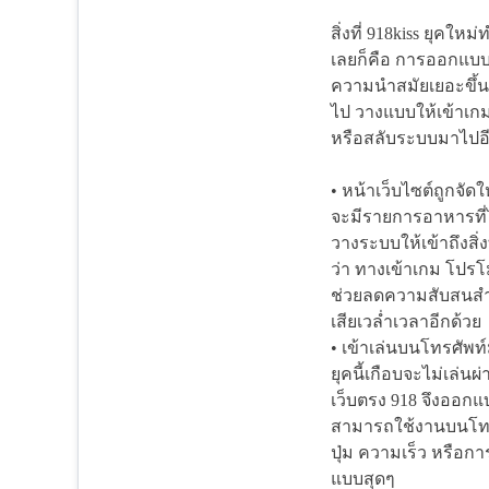
สิ่งที่ 918kiss ยุคให
เลยก็คือ การออกแบบแล
ความนำสมัยเยอะขึ้นเ
ไป วางแบบให้เข้าเกม
หรือสลับระบบมาไปอี
• หน้าเว็บไซต์ถูกจัดใ
จะมีรายการอาหารที่ไ
วางระบบให้เข้าถึงสิ่งท
ว่า ทางเข้าเกม โปร
ช่วยลดความสับสนสำห
เสียเวล่ำเวลาอีกด้วย
• เข้าเล่นบนโทรศัพท์มื
ยุคนี้เกือบจะไม่เล่น
เว็บตรง 918 จึงออกแบ
สามารถใช้งานบนโทรศั
ปุ่ม ความเร็ว หรือก
แบบสุดๆ