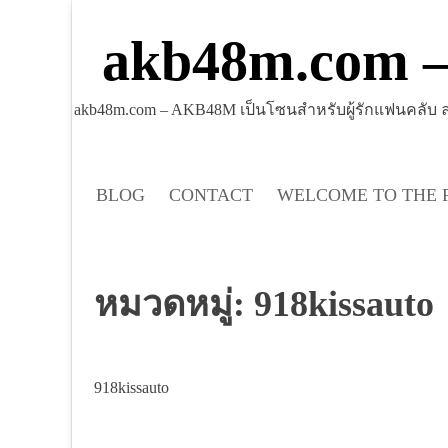
Skip
to
akb48m.com 
content
akb48m.com – AKB48M เป็นโซนสำหรับผู้รักแฟนคลับ 
BLOG
CONTACT
WELCOME TO THE 
หมวดหมู่:
918kissauto
918kissauto