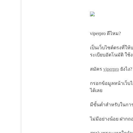
viperpro ดีไหม?
เป็นเว็บไซต์ตรงที่ให
ระเบียบอัตโนมัติ ใช้
สมัคร
viperpro
ยังไง?
กรอกข้อมูลหน้าเว็บไซ
ได้เลย
มีขั้นต่ำสำหรับใน
ไม่มีอย่างน้อย ฝากถ