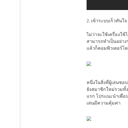
2. เข้าระบบเร็วทันใจ
ไม่ว่าจะใช้เครื่องใช้
สามารถทำเป็นอย่างรว
แล้วก็คอมพิวเตอร์โ
หนึ่งในสิ่งที่ผู้เล่นช
ยังสมาชิกใหม่รวมทั้
แรก โปรแนะนำเพื่อน
เล่นมีความคุ้มค่า