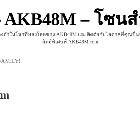
– AKB48M – โซนส
ลงตัวในโลกที่หลงใหลของ AKB48M และติดต่อกับไอดอลที่คุณชื่น
สิทธิพิเศษที่ AKB48M.com
FAMILY!
om