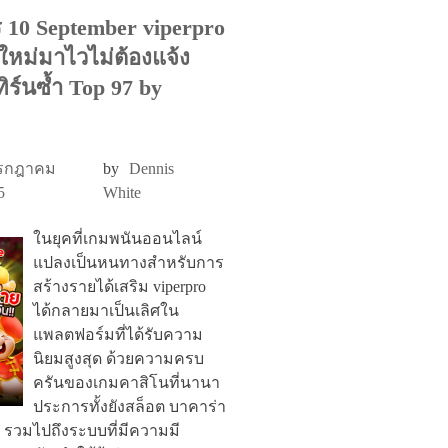
 10 September viperpro
มใหม่มาไวไม่ต้องแจ้ง
ิร์นซ้ำ Top 97 by
กรกฎาคม
by
Dennis
5
White
ในยุคที่เกมพนันออนไลน์
แปลงเป็นหนทางสำหรับการ
สร้างรายได้เสริม viperpro
ได้กลายมาเป็นเลิศใน
แพลตฟอร์มที่ได้รับความ
นิยมสูงสุด ด้วยความครบ
ครันของเกมคาสิโนที่นานา
ประการทั้งยังสล็อต บาคาร่า
 รวมไปถึงระบบที่มีความมี