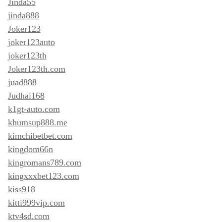
Jinda55
jinda888
Joker123
joker123auto
joker123th
Joker123th.com
juad888
Judhai168
k1gt-auto.com
khumsup888.me
kimchibetbet.com
kingdom66n
kingromans789.com
kingxxxbet123.com
kiss918
kitti999vip.com
ktv4sd.com