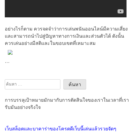
อย่างไรก็ตาม ควรจดจำว่าการเล่นพนันออนไลน์มีความเสี่ยง
และสามารถนำไปสู่ปัญหาทางการเงินและส่วนตัวได้ ดังนั้น
ควรเล่นอย่างมีสติและในขอบเขตที่เหมาะสม
…
ค้นหา
สำหรับ:
การบรรลุเป้าหมายมักมากับการตัดสินใจของเราในเวลาที่เรา
รับมันอย่างจริงใจ
เว็บสล็อตและบาคาร่าของโครตดีเว็บนี้เล่นแล้วรวยจัดๆ