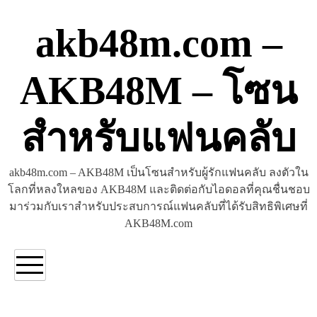
Skip
to
akb48m.com –
content
AKB48M – โซน
สำหรับแฟนคลับ
akb48m.com – AKB48M เป็นโซนสำหรับผู้รักแฟนคลับ ลงตัวใน
โลกที่หลงใหลของ AKB48M และติดต่อกับไอดอลที่คุณชื่นชอบ
มาร่วมกับเราสำหรับประสบการณ์แฟนคลับที่ได้รับสิทธิพิเศษที่
AKB48M.com