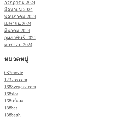
กรกฎาคม 2024
มิถุนายน 2024
พฤษภาคม 2024
เมษายน 2024
มีนาคม 2024
กุมภาพันธ์ 2024
มกราคม 2024
หมวดหมู่
037movie
123xos.com
1688vegasx.com
168slot
168สล็อต
188bet
188betth