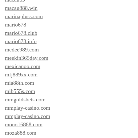
macau888.win
marinapluss.com
mario678
mario678.club
mario678.info
medee989.com
meekin365day.com
mexicanoo.com
mfj889xx.com
mia88th.com
mib555s.com
mmgoldsbets.com
mmplay-casino.com
mmplay-casino.com
mono16888.com
moza888.com