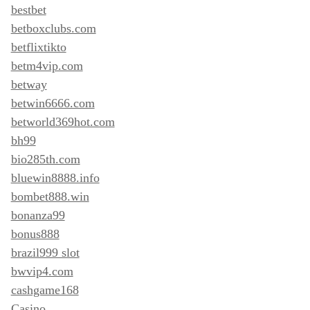
bestbet
betboxclubs.com
betflixtikto
betm4vip.com
betway
betwin6666.com
betworld369hot.com
bh99
bio285th.com
bluewin8888.info
bombet888.win
bonanza99
bonus888
brazil999 slot
bwvip4.com
cashgame168
Casino