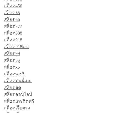
สล็อต456
สล็อต55
สล็อต66
สล็อต777
สล็อต888
สล็อต918
สล็อต918kiss
สล็อต99
สล็อตpg
สล็อตxo
สล็อตพุซซี่
สล็อตมันนี่เกม
สล็อตสด
สล็อตออนไลน์
สล็อตเครดิตฟรี
สล็อตเว็บตรง