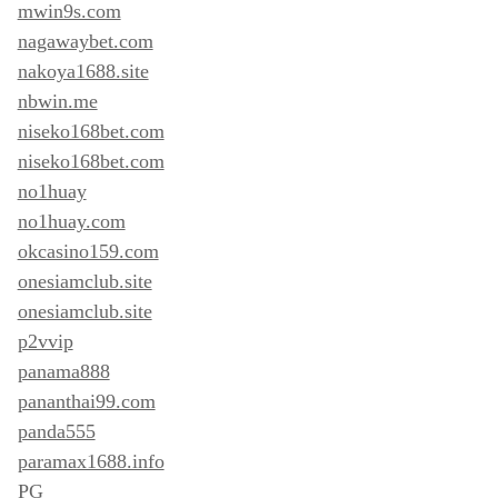
mwin9s.com
nagawaybet.com
nakoya1688.site
nbwin.me
niseko168bet.com
niseko168bet.com
no1huay
no1huay.com
okcasino159.com
onesiamclub.site
onesiamclub.site
p2vvip
panama888
pananthai99.com
panda555
paramax1688.info
PG