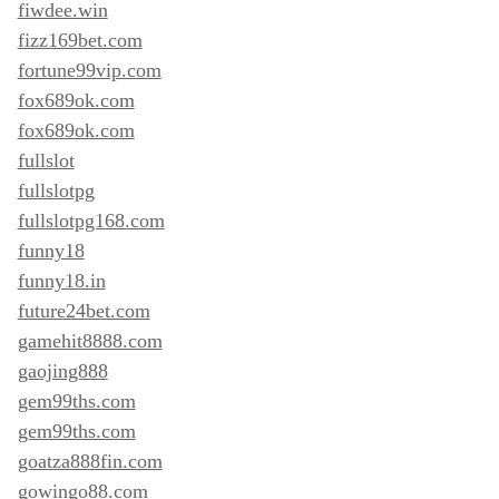
fiwdee.win
fizz169bet.com
fortune99vip.com
fox689ok.com
fox689ok.com
fullslot
fullslotpg
fullslotpg168.com
funny18
funny18.in
future24bet.com
gamehit8888.com
gaojing888
gem99ths.com
gem99ths.com
goatza888fin.com
gowingo88.com