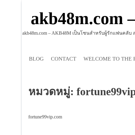
Skip
to
akb48m.com 
content
akb48m.com – AKB48M เป็นโซนสำหรับผู้รักแฟนคลับ 
BLOG
CONTACT
WELCOME TO THE 
หมวดหมู่:
fortune99vi
fortune99vip.com