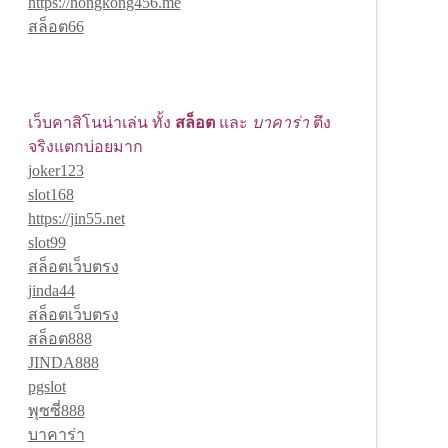
https://hongkong456.me
สล็อต66
เว็บคาสิโนน่าเล่น ทั้ง
สล็อต
และ
บาคาร่า
ตึง
จริงแตกบ่อยมาก
joker123
slot168
https://jin55.net
slot99
สล็อตเว็บตรง
jinda44
สล็อตเว็บตรง
สล็อต888
JINDA888
pgslot
พุซซี่888
บาคาร่า