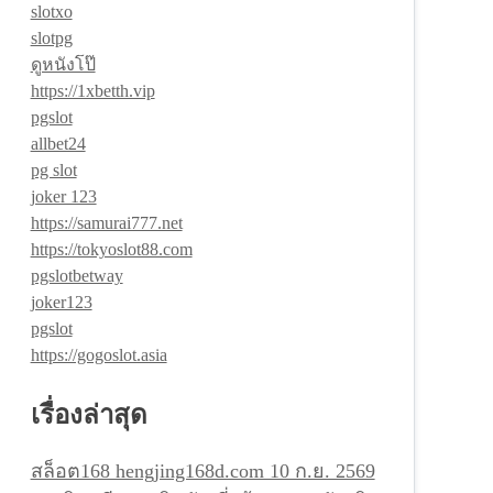
slotxo
slotpg
ดูหนังโป๊
https://1xbetth.vip
pgslot
allbet24
pg slot
joker 123
https://samurai777.net
https://tokyoslot88.com
pgslotbetway
joker123
pgslot
https://gogoslot.asia
เรื่องล่าสุด
สล็อต168 hengjing168d.com 10 ก.ย. 2569