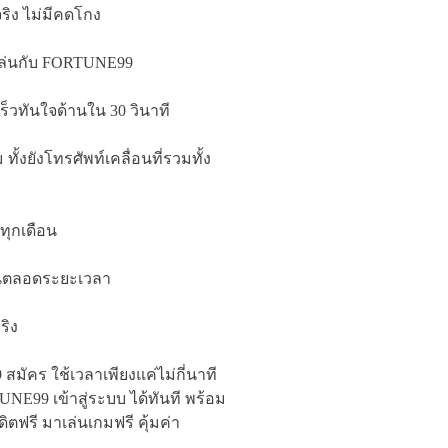
จริง ไม่มีคดโกง
เล่นกับ FORTUNE99
็วทันใจด้านใน 30 วินาที
ั้งยังโทรศัพท์เคลื่อนที่รวมทั้ง
ทุกเดือน
ล่นตลอดระยะเวลา
ริง
มัคร ใช้เวลาเพียงแค่ไม่กี่นาที
UNE99 เข้าสู่ระบบ ได้ทันที พร้อม
ตฟรี มาเล่นเกมฟรี คุ้มค่า