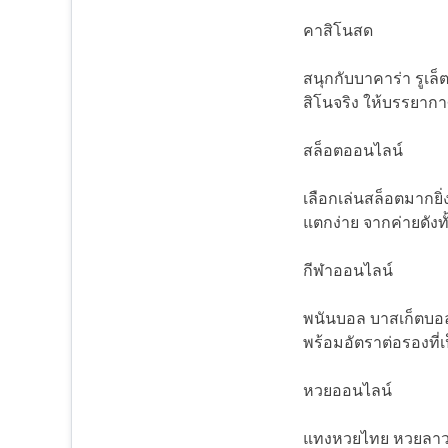
คาสิโนสด
สนุกกับบาคาร่า รูเล
สิโนจริง ให้บรรยาก
สล็อตออนไลน์
เลือกเล่นสล็อตมากยิ
แตกง่าย จากค่ายดังท
กีฬาออนไลน์
พนันบอล บาสเก็ตบอล 
พร้อมอัตราต่อรองที่
หวยออนไลน์
แทงหวยไทย หวยลาว 