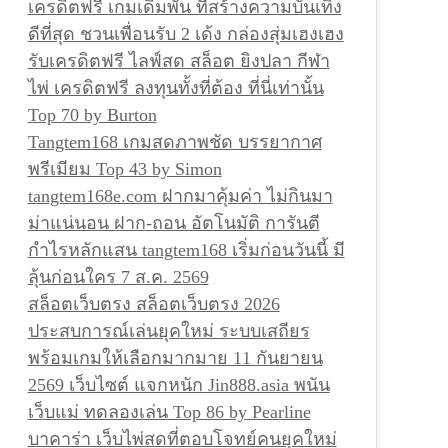
เครดิตฟรี เกมเดิมพัน ที่สร้างความบันเทิง
ดีที่สุด ชวนเพื่อนรับ 2 เด้ง กล่องสุ่มเฮงเฮง
รับเครดิตฟรี ไลฟ์สด สล็อต ยิงปลา กีฬา
ไพ่ เครดิตฟรี ลงทุนทั้งที่ต้อง ที่นี่เท่านั้น
Top 70 by Burton
Tangtem168 เกมสดภาพชัด บรรยากาศ
พรีเมียม Top 43 by Simon
tangtem168e.com ฝากมาคุ้มค่า ไม่กินมา
ม่าแน่นอน ฝาก-ถอน อัตโนมัติ การันตี
กำไรหลักแสน tangtem168 เริ่มก่อนวันนี้ มี
ลุ้นก่อนใคร 7 ส.ค. 2569
สล็อตเว็บตรง สล็อตเว็บตรง 2026
ประสบการณ์เล่นยุคใหม่ ระบบเสถียร
พร้อมเกมให้เลือกมากมาย 11 กันยายน
2569 เว็บไซต์ แจกหนัก Jin888.asia พนัน
เว็บแม่ ทดลองเล่น Top 86 by Pearline
บาคาร่า เว็บไพ่สดที่ตอบโจทย์คนยุคใหม่