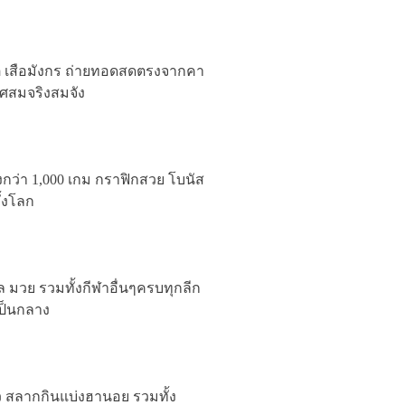
็ต เสือมังกร ถ่ายทอดสดตรงจากคา
าศสมจริงสมจัง
่งกว่า 1,000 เกม กราฟิกสวย โบนัส
ั้งโลก
มวย รวมทั้งกีฬาอื่นๆครบทุกลีก
เป็นกลาง
สลากกินแบ่งฮานอย รวมทั้ง