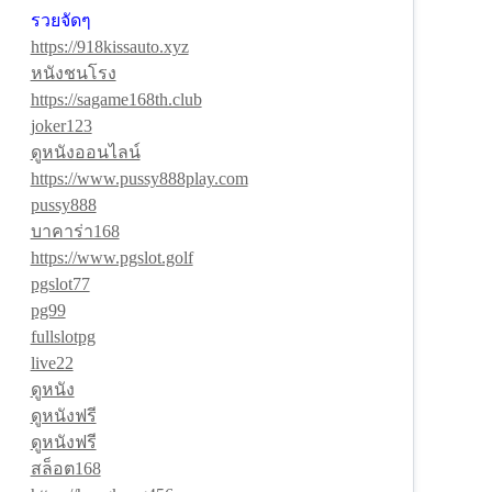
รวยจัดๆ
https://918kissauto.xyz
หนังชนโรง
https://sagame168th.club
joker123
ดูหนังออนไลน์
https://www.pussy888play.com
pussy888
บาคาร่า168
https://www.pgslot.golf
pgslot77
pg99
fullslotpg
live22
ดูหนัง
ดูหนังฟรี
ดูหนังฟรี
สล็อต168