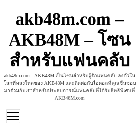
Skip
to
akb48m.com –
content
AKB48M – โซน
สำหรับแฟนคลับ
akb48m.com – AKB48M เป็นโซนสำหรับผู้รักแฟนคลับ ลงตัวใน
โลกที่หลงใหลของ AKB48M และติดต่อกับไอดอลที่คุณชื่นชอบ
มาร่วมกับเราสำหรับประสบการณ์แฟนคลับที่ได้รับสิทธิพิเศษที่
AKB48M.com