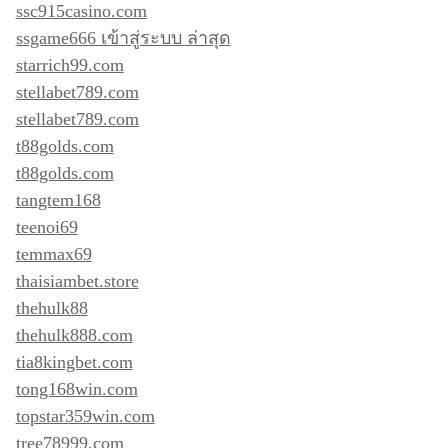
ssc915casino.com
ssgame666 เข้าสู่ระบบ ล่าสุด
starrich99.com
stellabet789.com
stellabet789.com
t88golds.com
t88golds.com
tangtem168
teenoi69
temmax69
thaisiambet.store
thehulk88
thehulk888.com
tia8kingbet.com
tong168win.com
topstar359win.com
tree78999.com