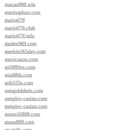
macau888.win
marinapluss.com
mario678
mario678.club
mario678.info
medee989.com
meekin365day.com
mexicanoo.com
mfj889xx.com
mia88th.com
mib555s.com
mmgoldsbets.com
mmplay-casino.com
mmplay-casino.com
mono16888.com
moza888.com
mwin9s.com