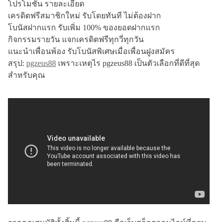
โปรโมชั่น รายละเอียด
เครดิตฟรีสมาชิกใหม่ รับโดยทันที ไม่ต้องฝาก
โบนัสฝากแรก รับเพิ่ม 100% ของยอดฝากแรก
กิจกรรมรายวัน แจกเครดิตฟรีทุกวี่ทุกวัน
แนะนำเพื่อนพ้อง รับโบนัสพิเศษเมื่อเพื่อนฝูงสมัคร
สรุป:
pgzeus88
เพราะเหตุไร pgzeus88 เป็นตัวเลือกที่ดีที่สุด
สำหรับคุณ