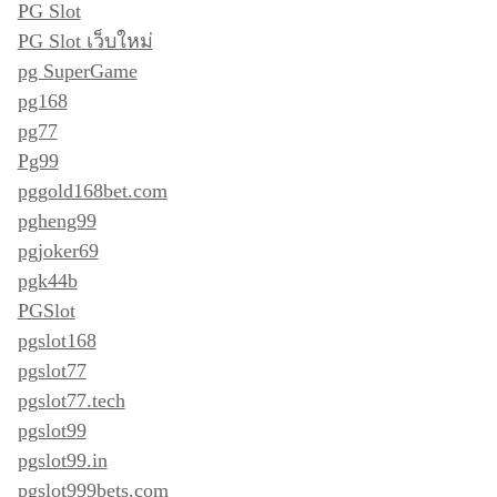
PG Slot
PG Slot เว็บใหม่
pg SuperGame
pg168
pg77
Pg99
pggold168bet.com
pgheng99
pgjoker69
pgk44b
PGSlot
pgslot168
pgslot77
pgslot77.tech
pgslot99
pgslot99.in
pgslot999bets.com