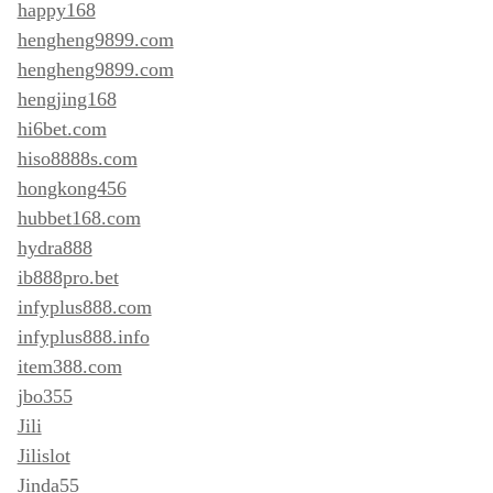
happy168
hengheng9899.com
hengheng9899.com
hengjing168
hi6bet.com
hiso8888s.com
hongkong456
hubbet168.com
hydra888
ib888pro.bet
infyplus888.com
infyplus888.info
item388.com
jbo355
Jili
Jilislot
Jinda55