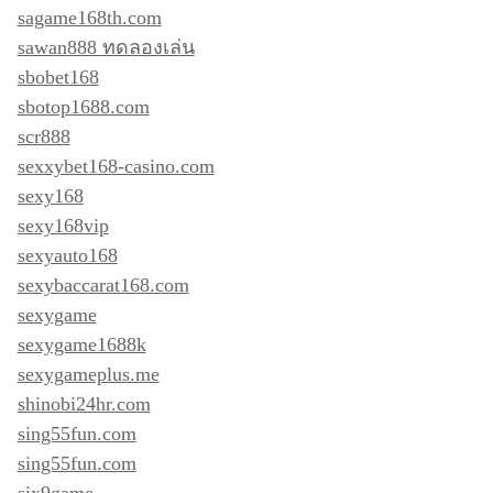
sagame168th.com
sawan888 ทดลองเล่น
sbobet168
sbotop1688.com
scr888
sexxybet168-casino.com
sexy168
sexy168vip
sexyauto168
sexybaccarat168.com
sexygame
sexygame1688k
sexygameplus.me
shinobi24hr.com
sing55fun.com
sing55fun.com