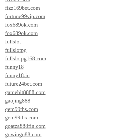
fizz169bet.com
fortune99vip.com
fox689ok.com
fox689ok.com
fullslot
fullslotpg
fullslotpg168.com
funny18
funny18.in
future24bet.com
gamehit8888.com
gaojing888
gem99ths.com
gem99ths.com
goatza888fin.com
gowingo88.com