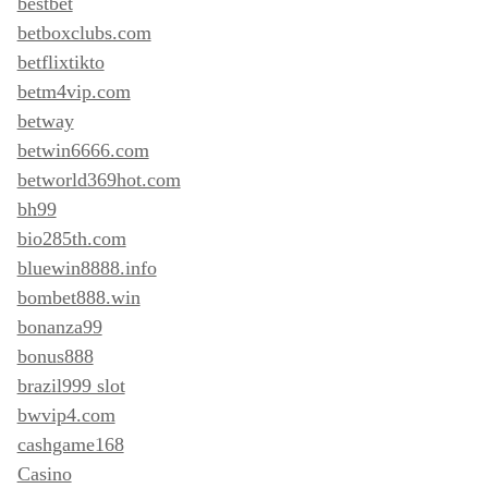
bestbet
betboxclubs.com
betflixtikto
betm4vip.com
betway
betwin6666.com
betworld369hot.com
bh99
bio285th.com
bluewin8888.info
bombet888.win
bonanza99
bonus888
brazil999 slot
bwvip4.com
cashgame168
Casino