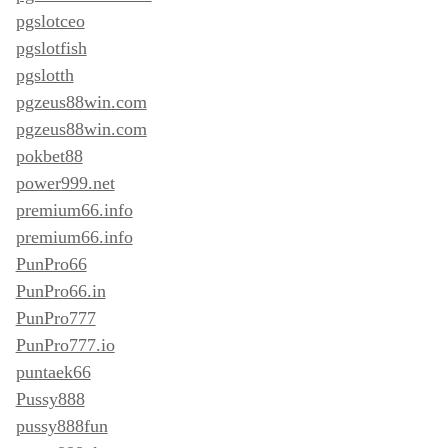
pgslotceo
pgslotfish
pgslotth
pgzeus88win.com
pgzeus88win.com
pokbet88
power999.net
premium66.info
premium66.info
PunPro66
PunPro66.in
PunPro777
PunPro777.io
puntaek66
Pussy888
pussy888fun