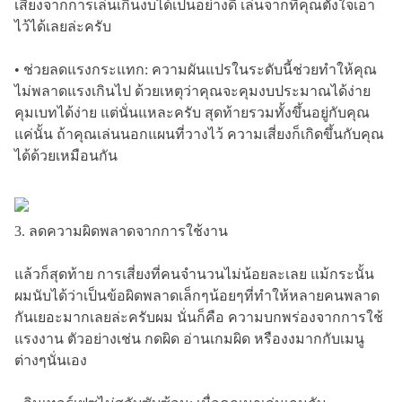
เสี่ยงจากการเล่นเกินงบได้เป็นอย่างดี เล่นจากที่คุณตั้งใจเอา
ไว้ได้เลยล่ะครับ
• ช่วยลดแรงกระแทก: ความผันแปรในระดับนี้ช่วยทำให้คุณ
ไม่พลาดแรงเกินไป ด้วยเหตุว่าคุณจะคุมงบประมาณได้ง่าย
คุมเบทได้ง่าย แต่นั่นแหละครับ สุดท้ายรวมทั้งขึ้นอยู่กับคุณ
แค่นั้น ถ้าคุณเล่นนอกแผนที่วางไว้ ความเสี่ยงก็เกิดขึ้นกับคุณ
ได้ด้วยเหมือนกัน
3. ลดความผิดพลาดจากการใช้งาน
แล้วก็สุดท้าย การเสี่ยงที่คนจำนวนไม่น้อยละเลย แม้กระนั้น
ผมนับได้ว่าเป็นข้อผิดพลาดเล็กๆน้อยๆที่ทำให้หลายคนพลาด
กันเยอะมากเลยล่ะครับผม นั่นก็คือ ความบกพร่องจากการใช้
แรงงาน ตัวอย่างเช่น กดผิด อ่านเกมผิด หรืองงมากกับเมนู
ต่างๆนั่นเอง