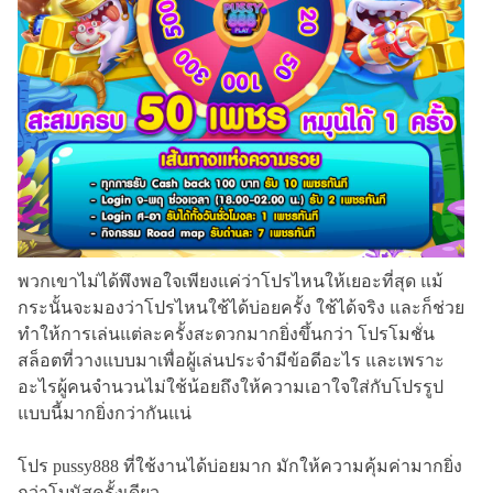
พวกเขาไม่ได้พึงพอใจเพียงแค่ว่าโปรไหนให้เยอะที่สุด แม้
กระนั้นจะมองว่าโปรไหนใช้ได้บ่อยครั้ง ใช้ได้จริง และก็ช่วย
ทำให้การเล่นแต่ละครั้งสะดวกมากยิ่งขึ้นกว่า โปรโมชั่น
สล็อตที่วางแบบมาเพื่อผู้เล่นประจำมีข้อดีอะไร และเพราะ
อะไรผู้คนจำนวนไม่ใช้น้อยถึงให้ความเอาใจใส่กับโปรรูป
แบบนี้มากยิ่งกว่ากันแน่
โปร pussy888 ที่ใช้งานได้บ่อยมาก มักให้ความคุ้มค่ามากยิ่ง
กว่าโบนัสครั้งเดียว