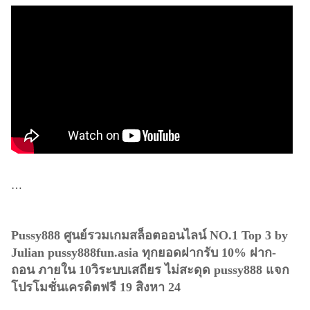
…
Pussy888 ศูนย์รวมเกมสล็อตออนไลน์ NO.1 Top 3 by
Julian pussy888fun.asia ทุกยอดฝากรับ 10% ฝาก-
ถอน ภายใน 10วิระบบเสถียร ไม่สะดุด pussy888 แจก
โปรโมชั่นเครดิตฟรี 19 สิงหา 24