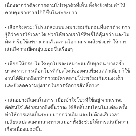
เนื่องจากว่าต้องการตามโปรทุกตัวที่เห็น ทั้งยังยังช่วยทำให้
ควบคุมรายจ่ายได้ดีขึ้นในระยะยาว
• เลือกจังหวะ: โปรแต่ละแบบเหมาะสมกับตอนที่แตกต่าง การ
รู้ดีว่าควรใช้เวลาใด ช่วยให้พวกเราใช้สิทธิ์ได้คุ้มกว่า และไม่
คิดว่ารีบใช้เพราะว่ากลัวคลาดโอกาส รวมถึงช่วยทำให้การ
เล่นมีความยืดหยุ่นเยอะขึ้นเรื่อยๆ
• เลือกให้ตรง: ไม่ใช่ทุกโปรจะเหมาะสมกับทุกคน บางครั้ง
บางคราวการเลือกโปรที่กับสไตล์ของตนเพียงแต่ตัวเดียว ก็ใช้
งานได้ดีมากยิ่งกว่าการสมัครหลายโปรพร้อมกันจนงงเต็ก
และยังลดความยุ่งยากในการจัดการสิทธิ์ต่างๆ
• เล่นอย่างมีแผนในการ: เมื่อเข้าใจโปรที่ใช้อยู่ พวกเราจะ
ตัดสินใจได้ง่ายมากยิ่งขึ้นว่าจะใช้สิทธิ์แบบไหนในแต่ละครั้ง
ทำให้การเล่นเป็นระบบมากกว่าเดิม และไม่ต้องเสียเวลา
เปลี่ยนแปลงแผนกลางทางเสมอๆทั้งยังช่วยให้การเล่นมีความ
เกี่ยวเนื่องเยอะขึ้น