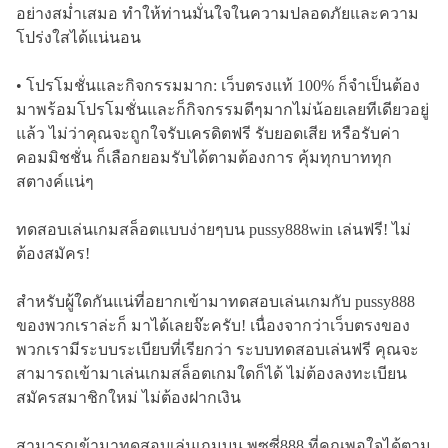
อย่างสม่ำเสมอ ทำให้ท่านมั่นใจในความปลอดภัยและความ
โปร่งใสได้แน่นอน
• โปรโมชั่นและกิจกรรมมาก: เว็บตรงแท้ 100% ก็จำเป็นต้อง
มาพร้อมโปรโมชั่นและก็กิจกรรมดีๆมากไม่น้อยเลยทีเดียวอยู่
แล้ว ไม่ว่าคุณจะถูกใจรับเครดิตฟรี รับยอดเสีย หรือรับค่า
คอมมิชชั่น ก็เลือกยอมรับได้ตามต้องการ คุ้มทุกบาททุก
สตางค์แน่ๆ
ทดสอบเล่นเกมสล็อตแบบง่ายๆบน pussy888win เล่นฟรี! ไม่
ต้องสมัคร!
สำหรับผู้ใดกันแน่ที่อยากเข้ามาทดสอบเล่นเกมกับ pussy888
ของพวกเราล่ะก็ มาได้เลยจ๊ะครับ! เนื่องจากว่าเว็บตรงของ
พวกเรามีระบบระเบียบที่เรียกว่า ระบบทดสอบเล่นฟรี คุณจะ
สามารถเข้ามาเล่นเกมสล็อตเกมใดก็ได้ ไม่ต้องลงทะเบียน
สมัครสมาชิกใหม่ ไม่ต้องฝากเงิน
สามารถเข้ามาทดสอบเล่นเกมบน พุซซี่888 ที่คุณพอใจได้ตาม