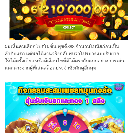
ผมเห็นคนเลือกโปรโมชั่น พุซซี่888 จำนวนโบนัสก่อนเป็น
ลำดับแรก แต่พอได้งานจริงกลับพบว่าโปรบางแบบรับยาก
ใช้ได้ครั้งเดียว หรือมีเงื่อนไขที่มิได้ตรงกับแบบอย่างการเล่น
แตกต่างจากผู้ที่เล่นสล็อตประจำซึ่งมักดูอีกมุม