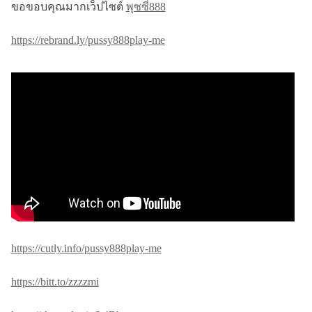
ขอขอบคุณมากเว็ปไซต์
พุซซี่888
https://rebrand.ly/pussy888play-me
https://cutly.info/pussy888play-me
https://bitt.to/zzzzmi