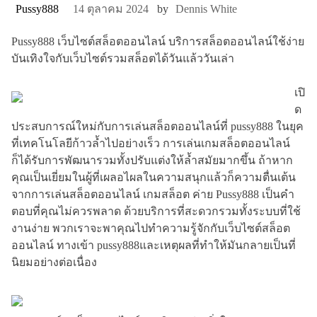
Pussy888
14 ตุลาคม 2024
by
Dennis White
Pussy888 เว็บไซต์สล็อตออนไลน์ บริการสล็อตออนไลน์ใช้ง่าย
บันเทิงใจกับเว็บไซต์รวมสล็อตได้วันแล้ววันเล่า
เปิ
ด
ประสบการณ์ใหม่กับการเล่นสล็อตออนไลน์ที่ pussy888 ในยุค
ที่เทคโนโลยีก้าวล้ำไปอย่างเร็ว การเล่นเกมสล็อตออนไลน์
ก็ได้รับการพัฒนารวมทั้งปรับแต่งให้ล้ำสมัยมากขึ้น ถ้าหาก
คุณเป็นเยี่ยมในผู้ที่เผลอไผลในความสนุกแล้วก็ความตื่นเต้น
จากการเล่นสล็อตออนไลน์ เกมสล็อต ค่าย Pussy888 เป็นคำ
ตอบที่คุณไม่ควรพลาด ด้วยบริการที่สะดวกรวมทั้งระบบที่ใช้
งานง่าย พวกเราจะพาคุณไปทำความรู้จักกับเว็บไซต์สล็อต
ออนไลน์ ทางเข้า pussy888และเหตุผลที่ทำให้มันกลายเป็นที่
นิยมอย่างต่อเนื่อง