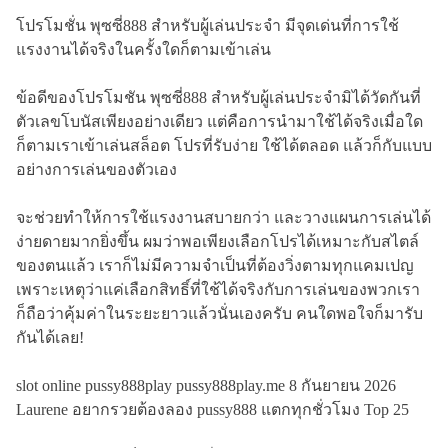
โปรโมชั่น พุซซี่888 สำหรับผู้เล่นประจำ มีจุดเด่นที่การใช้
แรงงานได้จริงในครั้งใดก็ตามเข้าเล่น
ข้อดีของโปรโมชัน พุซซี่888 สำหรับผู้เล่นประจำมิได้วัดกันที่
ตัวเลขโบนัสเพียงอย่างเดียว แต่คือการนำมาใช้ได้จริงเมื่อใด
ก็ตามเราเข้าเล่นสล็อต โปรที่รับง่าย ใช้ได้ตลอด แล้วก็กับแบบ
อย่างการเล่นของตัวเอง
จะช่วยทำให้การใช้แรงงานสบายกว่า และวางแผนการเล่นได้
ง่ายดายมากยิ่งขึ้น ผมว่าพอเพียงเลือกโปรได้เหมาะกับสไตล์
ของตนแล้ว เราก็ไม่มีความจำเป็นที่ต้องวิ่งตามทุกแคมเปญ
เพราะเหตุว่าแค่เลือกสิทธิ์ที่ใช้ได้จริงกับการเล่นของพวกเรา
ก็ถือว่าคุ้มค่าในระยะยาวแล้วนั่นเองครับ คนใดพอใจก็มารับ
กันได้เลย!
slot online pussy888play pussy888play.me 8 กันยายน 2026
Laurene อยากรวยต้องลอง pussy888 แตกทุกชั่วโมง Top 25