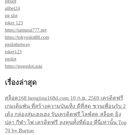
pgslot
allbet24
pg slot
joker 123
https://samurai777.net
https://tokyoslot88.com
pgslotbetway
joker123
pgslot
https://gogoslot.asia
เรื่องล่าสุด
สล็อต168 hengjing168d.com 10 ก.ย. 2569 เครดิตฟรี
เกมเดิมพัน ที่สร้างความบันเทิง ดีที่สุด ชวนเพื่อนรับ 2
เด้ง กล่องสุ่มเฮงเฮง รับเครดิตฟรี ไลฟ์สด สล็อต ยิง
ปลา กีฬา ไพ่ เครดิตฟรี ลงทุนทั้งที่ต้อง ที่นี่เท่านั้น Top
70 by Burton