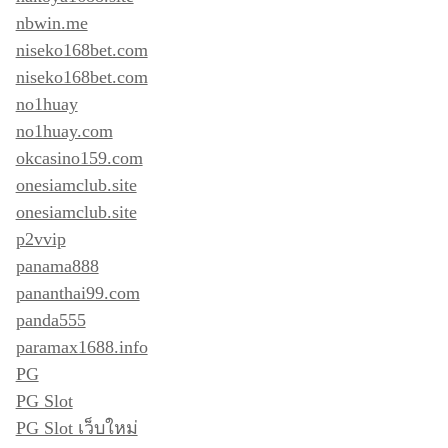
nbwin.me
niseko168bet.com
niseko168bet.com
no1huay
no1huay.com
okcasino159.com
onesiamclub.site
onesiamclub.site
p2vvip
panama888
pananthai99.com
panda555
paramax1688.info
PG
PG Slot
PG Slot เว็บใหม่