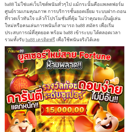
ba88 ไม่ใช่แค่เว็บไซต์พนันทั่วๆไป แม้กระนั้นคือแพลตฟอร์ม
ศูนย์รวมเกมคุณภาพ การบริการชั้นยอดเยี่ยม ระบบฝาก-ถอน
ที่รวดเร็วทันใจ แล้วก็โปรโมชั่นที่คุ้ม ไม่ว่าคุณจะเป็นผู้เล่น
ใหม่หรือคนเล่นการพนันก็สามารถ ba88 สมัคร เพื่อเริ่ม
ประสบการณ์ที่สุดยอด พร้อม ba88 เข้าระบบ ได้ตลอดเวลา
รวมทั้งรับ
ba88 เครดิตฟรี
เพื่อใช้พนันจริงได้เลย