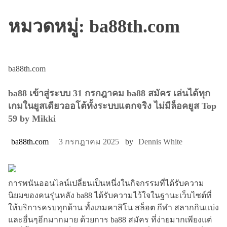
หมวดหมู่:
ba88th.com
ba88th.com
ba88 เข้าสู่ระบบ 31 กรกฎาคม ba88 สมัคร เล่นได้ทุก
เกมในยูสเดียวออโต้ทั้งระบบแตกจริง ไม่มีล็อคยูส Top
59 by Mikki
ba88th.com
3 กรกฎาคม 2025
by
Dennis White
การพนันออนไลน์เปลี่ยนเป็นหนึ่งในกิจกรรมที่ได้รับความ
นิยมของคนรุ่นหลัง ba88 ได้รับความไว้ใจในฐานะเว็บไซต์ที่
ให้บริการครบทุกด้าน ทั้งเกมคาสิโน สล็อต กีฬา สลากกินแบ่ง
และอื่นๆอีกมากมาย ด้วยการ ba88 สมัคร ที่ง่ายมากเพียงแต่