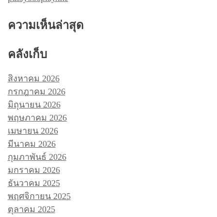
ความเห็นล่าสุด
คลังเก็บ
สิงหาคม 2026
กรกฎาคม 2026
มิถุนายน 2026
พฤษภาคม 2026
เมษายน 2026
มีนาคม 2026
กุมภาพันธ์ 2026
มกราคม 2026
ธันวาคม 2025
พฤศจิกายน 2025
ตุลาคม 2025