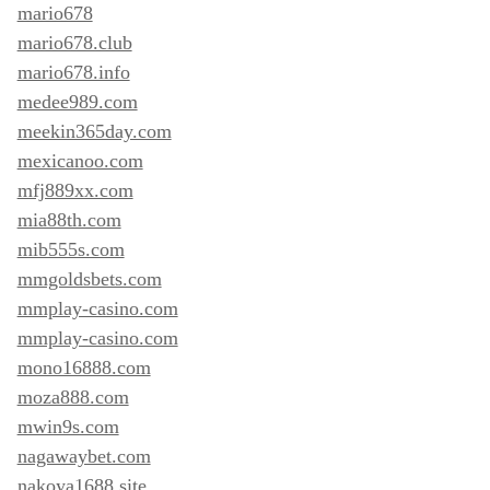
mario678
mario678.club
mario678.info
medee989.com
meekin365day.com
mexicanoo.com
mfj889xx.com
mia88th.com
mib555s.com
mmgoldsbets.com
mmplay-casino.com
mmplay-casino.com
mono16888.com
moza888.com
mwin9s.com
nagawaybet.com
nakoya1688.site