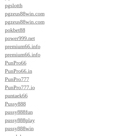
pgslotth
pgzeus88win.com
pgzeus88win.com
pokbet88
power999.net
premium66.info
premium66.info
PunPro66
PunPro66.in
PunPro777
PunPro777.io
puntaek66
Pussy888
pussy888fun
pussy888play
pussy888win