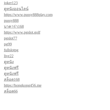
joker123
ดูหนังออนไลน์
https://www.pussy888play.com
pussy888
บาคาร่า168
https://www.pgslot.golf
pgslot77
pg99
fullslotpg
live22
ดูหนัง
ดูหนังฟรี
ดูหนังฟรี
สล็อต168
https://hongkong456.me
สล็อต66