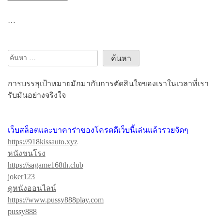
…
ค้นหา
สำหรับ:
การบรรลุเป้าหมายมักมากับการตัดสินใจของเราในเวลาที่เรา
รับมันอย่างจริงใจ
เว็บสล็อตและบาคาร่าของโครตดีเว็บนี้เล่นแล้วรวยจัดๆ
https://918kissauto.xyz
หนังชนโรง
https://sagame168th.club
joker123
ดูหนังออนไลน์
https://www.pussy888play.com
pussy888