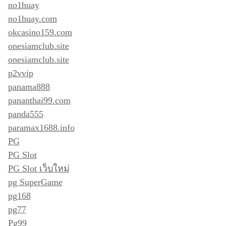
no1huay
no1huay.com
okcasino159.com
onesiamclub.site
onesiamclub.site
p2vvip
panama888
pananthai99.com
panda555
paramax1688.info
PG
PG Slot
PG Slot เว็บใหม่
pg SuperGame
pg168
pg77
Pg99