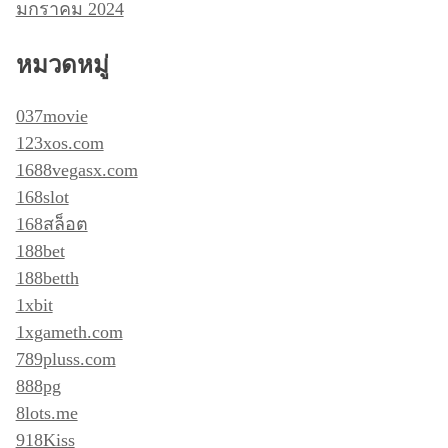
มกราคม 2024
หมวดหมู่
037movie
123xos.com
1688vegasx.com
168slot
168สล็อต
188bet
188betth
1xbit
1xgameth.com
789pluss.com
888pg
8lots.me
918Kiss