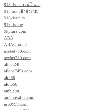
918kiss ดาวน์โหลด
918kiss เข้าสู่ระบบ
918kissauto
918kissme
9kpluss.com
ABA
ABAGroup2
acebet789.com
acebet789.com
allbet24hr
allone745s.com
alot66
alot666
amb slot
ambnovabet.com
asb9999.com