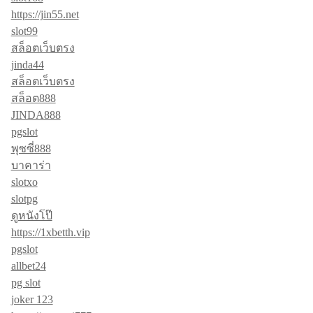
https://jin55.net
slot99
สล็อตเว็บตรง
jinda44
สล็อตเว็บตรง
สล็อต888
JINDA888
pgslot
พุซซี่888
บาคาร่า
slotxo
slotpg
ดูหนังโป๊
https://1xbetth.vip
pgslot
allbet24
pg slot
joker 123