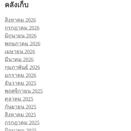
คลังเก็บ
สิงหาคม 2026
กรกฎาคม 2026
มิถุนายน 2026
พฤษภาคม 2026
เมษายน 2026
มีนาคม 2026
กุมภาพันธ์ 2026
มกราคม 2026
ธันวาคม 2025
พฤศจิกายน 2025
ตุลาคม 2025
กันยายน 2025
สิงหาคม 2025
กรกฎาคม 2025
มิถุนายน 2025