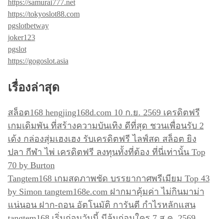
https://samurai777.net
https://tokyoslot88.com
pgslotbetway
joker123
pgslot
https://gogoslot.asia
เรื่องล่าสุด
สล็อต168 hengjing168d.com 10 ก.ย. 2569 เครดิตฟรี
เกมเดิมพัน ที่สร้างความบันเทิง ดีที่สุด ชวนเพื่อนรับ 2
เด้ง กล่องสุ่มเฮงเฮง รับเครดิตฟรี ไลฟ์สด สล็อต ยิง
ปลา กีฬา ไพ่ เครดิตฟรี ลงทุนทั้งที่ต้อง ที่นี่เท่านั้น Top
70 by Burton
Tangtem168 เกมสดภาพชัด บรรยากาศพรีเมียม Top 43
by Simon tangtem168e.com ฝากมาคุ้มค่า ไม่กินมาม่า
แน่นอน ฝาก-ถอน อัตโนมัติ การันตี กำไรหลักแสน
tangtem168 เริ่มก่อนวันนี้ มีลุ้นก่อนใคร 7 ส.ค. 2569