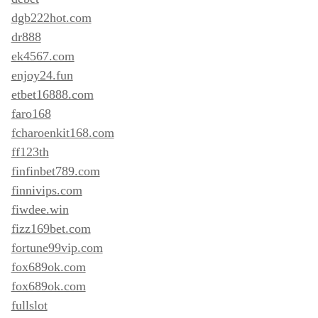
dgb222hot.com
dr888
ek4567.com
enjoy24.fun
etbet16888.com
faro168
fcharoenkit168.com
ff123th
finfinbet789.com
finnivips.com
fiwdee.win
fizz169bet.com
fortune99vip.com
fox689ok.com
fox689ok.com
fullslot