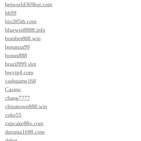
betworld369hot.com
bh99
bio285th.com
bluewin8888.info
bombet888.win
bonanza99
bonus888
brazil999 slot
bwvip4.com
cashgame168
Casino
chang7777
chinatown888.win
coke55
cupcake88x.com
daruma1688.com
debet