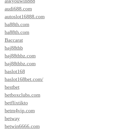
askyouwin888
audi688.com
autoslot16888.com
ba88th.com
ba88th.com
Baccarat
baj88thb
baj88thbz.com
baj88thbz.com
baslot168
baslot168bet.com/
bestbet
betboxclubs.com
betflixtikto
betm4vip.com
betway
betwin6666.com