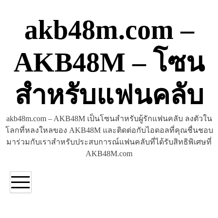
Skip
to
akb48m.com –
content
AKB48M – โซน
สำหรับแฟนคลับ
akb48m.com – AKB48M เป็นโซนสำหรับผู้รักแฟนคลับ ลงตัวใน
โลกที่หลงใหลของ AKB48M และติดต่อกับไอดอลที่คุณชื่นชอบ
มาร่วมกับเราสำหรับประสบการณ์แฟนคลับที่ได้รับสิทธิพิเศษที่
AKB48M.com