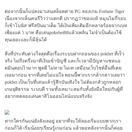
ต่อจากนั้นก็แปลงมาเล่นสล็อตค่าย PG ลองเกม Fortune Tiger
เนื่องจากเห็นคนรีวิวว่าแตกดี ปรากฏว่าของแท้ หมุนไม่กี่รอบ
ก็เข้าโบนัส ฟรีสปินมาเต็ม ได้เงินเพิ่มเติมอีกหลายร้อยจากเบท
เพียงแค่ 5 บาท คือเล่นpokebet88แล้วเพลิน ไม่จำเป็นต้องใช้
ทุนเยอะแยะก็มีลุ้นได้
สิ่งที่ประทับดวงใจสุดคือเรื่องระบบฝากถอนของ pokbet ที่เร็ว
จริง ไม่ถึงครึ่งนาทีเงินเข้าบัญชี และก็เวลามีปัญหาแชทแอ
ดมินตอบไวมาก พูดดี ไม่หาย ไม่เท เสมือนเว็บไซต์อื่นที่เคย
เจอมาก่อน จากที่เคยไม่แน่ใจ ตอนนี้พวกเรากล้ากล่าวเลยว่า
pokbet เป็นเว็บที่เล่นแล้วรู้สึกบันเทิงใจ ไม่ต้องกลัวถูกหลอก
เกมยุติธรรม ระบบดี รวมทั้งเหมาะสมกับทั้งยังมือใหม่กับผู้ที่
อยากทดลองเล่นคาสิโนออนไลน์แบบจริงจัง
หากใครกันแน่ยังลังเลอยู่ อยากที่จะให้ลองเริ่มแบบพวกเรา
ก่อนก็ได้ เริ่มน้อยๆเรียนรู้เกมก่อน แล้วพอหลังจากนั้นก็ค่อย