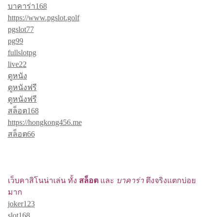
บาคาร่า168
https://www.pgslot.golf
pgslot77
pg99
fullslotpg
live22
ดูหนัง
ดูหนังฟรี
ดูหนังฟรี
สล็อต168
https://hongkong456.me
สล็อต66
เว็บคาสิโนน่าเล่น ทั้ง
สล็อต
และ
บาคาร่า
ตึงจริงแตกบ่อย
มาก
joker123
slot168