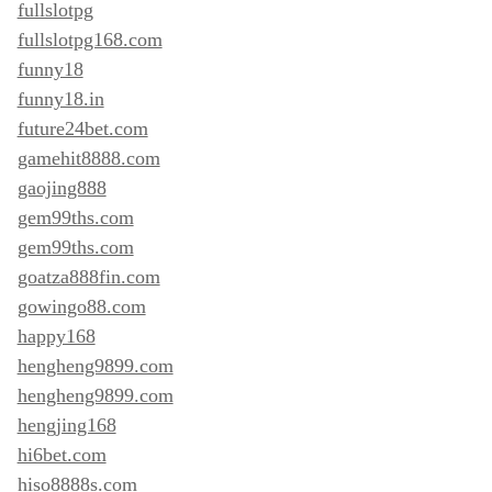
fullslotpg
fullslotpg168.com
funny18
funny18.in
future24bet.com
gamehit8888.com
gaojing888
gem99ths.com
gem99ths.com
goatza888fin.com
gowingo88.com
happy168
hengheng9899.com
hengheng9899.com
hengjing168
hi6bet.com
hiso8888s.com