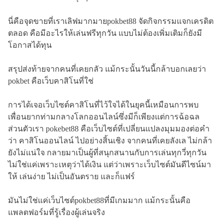
นี่คือจุดขายที่เราเลิฟมากมายpokbet88 จัดกิจกรรมแจกเครดิต
ตลอด คือมีอะไรให้เล่นฟรีทุกวัน แบบไม่ต้องเพิ่มเติมก็ยังมี
โอกาสได้ทุน
สรุปส่งท้ายจากคนที่เคยกลัว แม้กระนั้นวันนี้กล้าบอกเลยว่า
pokbet คือเว็บคาสิโนที่ใช่
การได้เจอเว็บไซต์คาสิโนที่ไว้ใจได้ในยุคนี้เหมือนการพบ
เพื่อนยากท่ามกลางโลกออนไลน์ซึ่งมีก็เพียงแต่การฉ้อฉล
ส่วนตัวเรา pokebet88 คือเว็บไซต์ที่เปลี่ยนแปลงมุมมองต่อคำ
ว่า คาสิโนออนไลน์ ไปอย่างสิ้นเชิง จากคนที่เคยลังเล ไม่กล้า
ยังไม่แน่ใจ กลายมาเป็นผู้ที่สนุกสนานกับการเล่นทุกวี่ทุกวัน
ไม่ใช่แค่เพราะเหตุว่าได้เงิน แต่ว่าเพราะเว็บไซต์มันดีไซน์มา
ให้ เล่นง่าย ไม่เป็นอันตราย และก็แฟร์
มันไม่ใช่แค่เว็บไซต์pokbet88ที่มีเกมมาก แม้กระนั้นคือ
แพลตฟอร์มที่รู้เรื่องผู้เล่นจริง