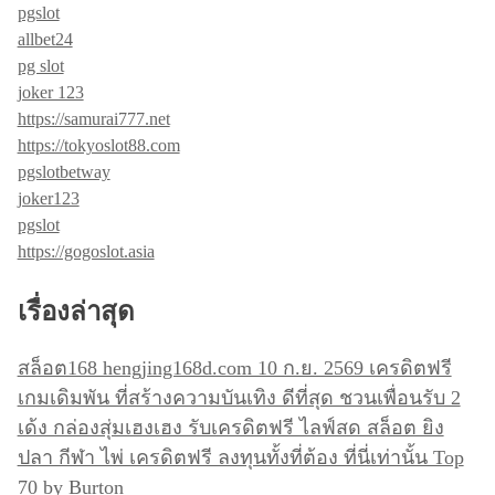
pgslot
allbet24
pg slot
joker 123
https://samurai777.net
https://tokyoslot88.com
pgslotbetway
joker123
pgslot
https://gogoslot.asia
เรื่องล่าสุด
สล็อต168 hengjing168d.com 10 ก.ย. 2569 เครดิตฟรี
เกมเดิมพัน ที่สร้างความบันเทิง ดีที่สุด ชวนเพื่อนรับ 2
เด้ง กล่องสุ่มเฮงเฮง รับเครดิตฟรี ไลฟ์สด สล็อต ยิง
ปลา กีฬา ไพ่ เครดิตฟรี ลงทุนทั้งที่ต้อง ที่นี่เท่านั้น Top
70 by Burton