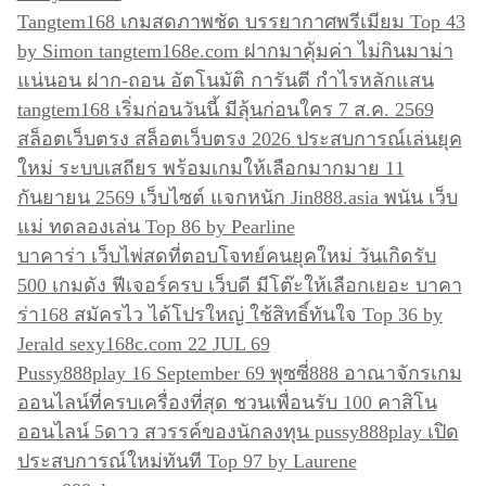
Tangtem168 เกมสดภาพชัด บรรยากาศพรีเมียม Top 43
by Simon tangtem168e.com ฝากมาคุ้มค่า ไม่กินมาม่า
แน่นอน ฝาก-ถอน อัตโนมัติ การันตี กำไรหลักแสน
tangtem168 เริ่มก่อนวันนี้ มีลุ้นก่อนใคร 7 ส.ค. 2569
สล็อตเว็บตรง สล็อตเว็บตรง 2026 ประสบการณ์เล่นยุค
ใหม่ ระบบเสถียร พร้อมเกมให้เลือกมากมาย 11
กันยายน 2569 เว็บไซต์ แจกหนัก Jin888.asia พนัน เว็บ
แม่ ทดลองเล่น Top 86 by Pearline
บาคาร่า เว็บไพ่สดที่ตอบโจทย์คนยุคใหม่ วันเกิดรับ
500 เกมดัง ฟีเจอร์ครบ เว็บดี มีโต๊ะให้เลือกเยอะ บาคา
ร่า168 สมัครไว ได้โปรใหญ่ ใช้สิทธิ์ทันใจ Top 36 by
Jerald sexy168c.com 22 JUL 69
Pussy888play 16 September 69 พุซซี่888 อาณาจักรเกม
ออนไลน์ที่ครบเครื่องที่สุด ชวนเพื่อนรับ 100 คาสิโน
ออนไลน์ 5ดาว สวรรค์ของนักลงทุน pussy888play เปิด
ประสบการณ์ใหม่ทันที Top 97 by Laurene