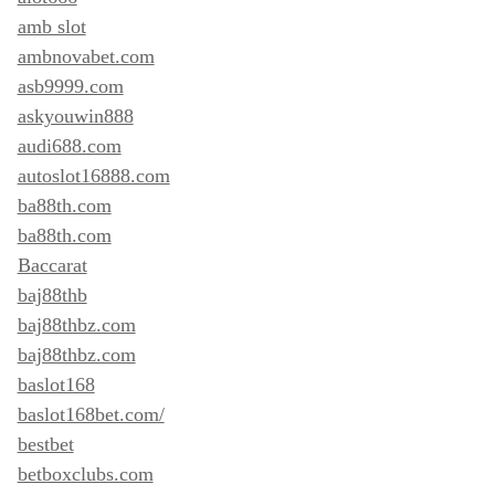
amb slot
ambnovabet.com
asb9999.com
askyouwin888
audi688.com
autoslot16888.com
ba88th.com
ba88th.com
Baccarat
baj88thb
baj88thbz.com
baj88thbz.com
baslot168
baslot168bet.com/
bestbet
betboxclubs.com