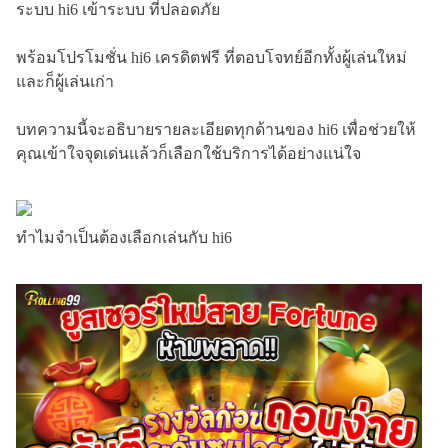
ระบบ hi6 เข้าระบบ ที่ปลอดภัย
พร้อมโปรโมชั่น hi6 เครดิตฟรี ที่ตอบโจทย์อีกทั้งผู้เล่นใหม่
และก็ผู้เล่นเก่า
บทความนี้จะอธิบายรายละเอียดทุกด้านของ hi6 เพื่อช่วยให้
คุณเข้าใจจุดเด่นแล้วก็เลือกใช้บริการได้อย่างแน่ใจ
ทำไมจำเป็นต้องเลือกเล่นกับ hi6