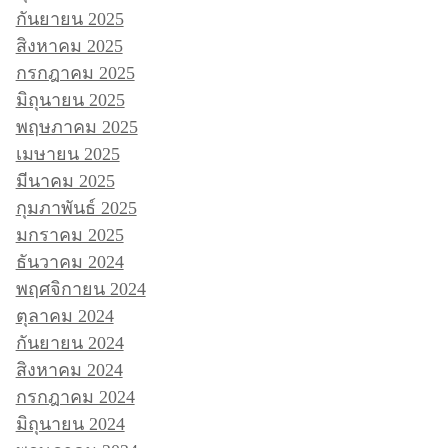
กันยายน 2025
สิงหาคม 2025
กรกฎาคม 2025
มิถุนายน 2025
พฤษภาคม 2025
เมษายน 2025
มีนาคม 2025
กุมภาพันธ์ 2025
มกราคม 2025
ธันวาคม 2024
พฤศจิกายน 2024
ตุลาคม 2024
กันยายน 2024
สิงหาคม 2024
กรกฎาคม 2024
มิถุนายน 2024