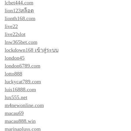
lcbet444.com
lion123สล็อต
lionth168.com
live22
live22slot
lnw365bet.com
lockdown168 เข้าสู่ระบบ
london45
london6789.com
lotto888
luckycat789.com
luis16888.com
lux555.net
m4newonline.com
macau69
macau888.win
marinapluss.com