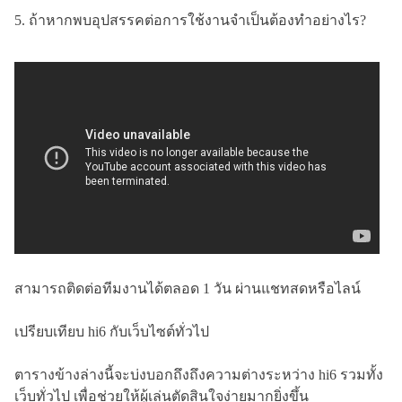
5. ถ้าหากพบอุปสรรคต่อการใช้งานจำเป็นต้องทำอย่างไร?
สามารถติดต่อทีมงานได้ตลอด 1 วัน ผ่านแชทสดหรือไลน์
เปรียบเทียบ hi6 กับเว็บไซต์ทั่วไป
ตารางข้างล่างนี้จะบ่งบอกถึงถึงความต่างระหว่าง hi6 รวมทั้ง
เว็บทั่วไป เพื่อช่วยให้ผู้เล่นตัดสินใจง่ายมากยิ่งขึ้น