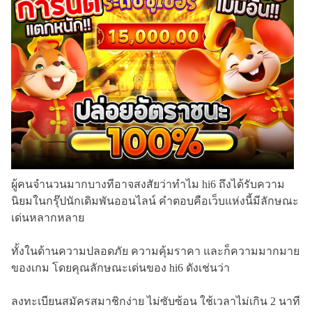
ผู้คนจำนวนมากบางทีอาจสงสัยว่าทำไม hi6 ถึงได้รับความ
นิยมในกรุ๊ปนักเดิมพันออนไลน์ คำตอบคือเว็บแห่งนี้มีลักษณะ
เด่นหลากหลาย
ทั้งในด้านความปลอดภัย ความคุ้มราคา และก็ความมากมาย
ของเกม โดยคุณลักษณะเด่นของ hi6 ดังเช่นว่า
ลงทะเบียนสมัครสมาชิกง่าย ไม่ซับซ้อน ใช้เวลาไม่เกิน 2 นาที