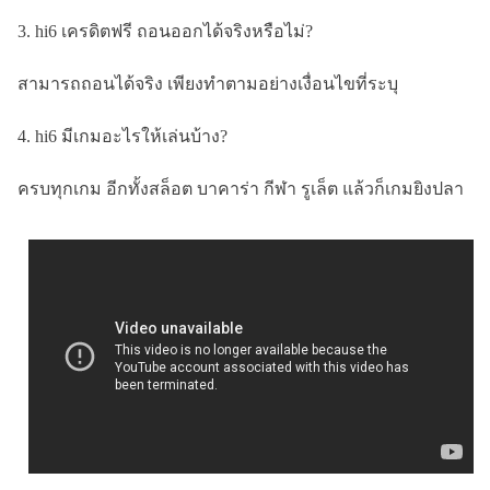
3. hi6 เครดิตฟรี ถอนออกได้จริงหรือไม่?
สามารถถอนได้จริง เพียงทำตามอย่างเงื่อนไขที่ระบุ
4. hi6 มีเกมอะไรให้เล่นบ้าง?
ครบทุกเกม อีกทั้งสล็อต บาคาร่า กีฬา รูเล็ต แล้วก็เกมยิงปลา