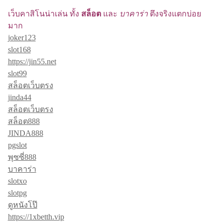
เว็บคาสิโนน่าเล่น ทั้ง
สล็อต
และ
บาคาร่า
ตึงจริงแตกบ่อย
มาก
joker123
slot168
https://jin55.net
slot99
สล็อตเว็บตรง
jinda44
สล็อตเว็บตรง
สล็อต888
JINDA888
pgslot
พุซซี่888
บาคาร่า
slotxo
slotpg
ดูหนังโป๊
https://1xbetth.vip