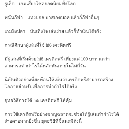
รูเล็ต – เกมเสี่ยงโชคยอดนิยมทั้งโลก
พนันกีฬา – แทงบอล บาสเกตบอล แล้วก็กีฬาอื่นๆ
เกมยิงปลา – บันเทิงใจ เล่นง่าย แล้วก็ทำเงินได้จริง
กรณีศึกษาผู้เล่นที่ใช้ hi6 เครดิตฟรี
มีผู้เล่นที่เริ่มด้วย hi6 เครดิตฟรี เพียงแค่ 100 บาท แต่ว่า
สามารถทำกำไรได้หลักพันภายในไม่กี่วัน
นี่เป็นตัวอย่างที่สะท้อนให้เห็นว่าเครดิตฟรีสามารถสร้าง
โอกาสสำหรับเพื่อการทำกำไรได้จริง
ยุทธวิธีการใช้ hi6 เครดิตฟรี ให้คุ้ม
การใช้เครดิตฟรีอย่างชาญฉลาดจะช่วยให้ผู้เล่นทำกำไรได้
ง่ายดายมากยิ่งขึ้น ยุทธวิธีที่ชี้แนะมีดังนี้