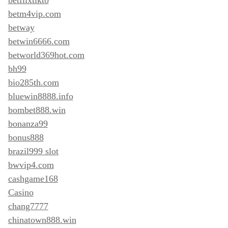
betflixtikto
betm4vip.com
betway
betwin6666.com
betworld369hot.com
bh99
bio285th.com
bluewin8888.info
bombet888.win
bonanza99
bonus888
brazil999 slot
bwvip4.com
cashgame168
Casino
chang7777
chinatown888.win