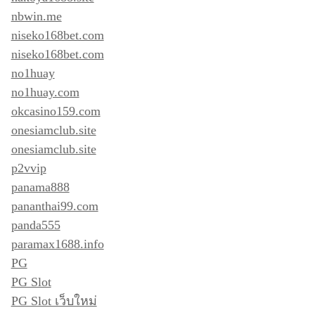
nbwin.me
niseko168bet.com
niseko168bet.com
no1huay
no1huay.com
okcasino159.com
onesiamclub.site
onesiamclub.site
p2vvip
panama888
pananthai99.com
panda555
paramax1688.info
PG
PG Slot
PG Slot เว็บใหม่