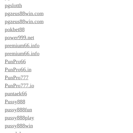
pgslotth
pgzeus88win.com
pgzeus88win.com
pokbet88
power999.net
premium66.info
premium66.info
PunPro66
PunPro66.in
PunPro777
PunPro777.io
puntaek66
Pussy888
pussy888fun
pussy888play
pussy888win