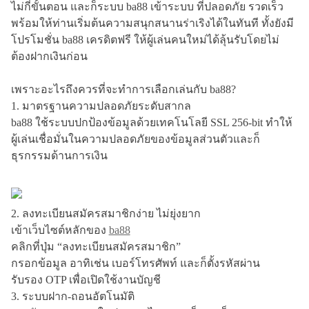
ไม่กี่ขั้นตอน และก็ระบบ ba88 เข้าระบบ ที่ปลอดภัย รวดเร็ว
พร้อมให้ท่านเริ่มต้นความสนุกสนานร่าเริงได้ในทันที ทั้งยังมี
โปรโมชั่น ba88 เครดิตฟรี ให้ผู้เล่นคนใหม่ได้ลุ้นรับโดยไม่
ต้องฝากเงินก่อน
เพราะอะไรถึงควรที่จะทำการเลือกเล่นกับ ba88?
1. มาตรฐานความปลอดภัยระดับสากล
ba88 ใช้ระบบปกป้องข้อมูลด้วยเทคโนโลยี SSL 256-bit ทำให้
ผู้เล่นเชื่อมั่นในความปลอดภัยของข้อมูลส่วนตัวและก็
ธุรกรรมด้านการเงิน
2. ลงทะเบียนสมัครสมาชิกง่าย ไม่ยุ่งยาก
เข้าเว็บไซต์หลักของ
ba88
คลิกที่ปุ่ม “ลงทะเบียนสมัครสมาชิก”
กรอกข้อมูล อาทิเช่น เบอร์โทรศัพท์ และก็ตั้งรหัสผ่าน
รับรอง OTP เพื่อเปิดใช้งานบัญชี
3. ระบบฝาก-ถอนอัตโนมัติ