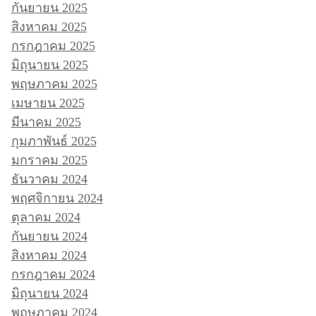
กันยายน 2025
สิงหาคม 2025
กรกฎาคม 2025
มิถุนายน 2025
พฤษภาคม 2025
เมษายน 2025
มีนาคม 2025
กุมภาพันธ์ 2025
มกราคม 2025
ธันวาคม 2024
พฤศจิกายน 2024
ตุลาคม 2024
กันยายน 2024
สิงหาคม 2024
กรกฎาคม 2024
มิถุนายน 2024
พฤษภาคม 2024