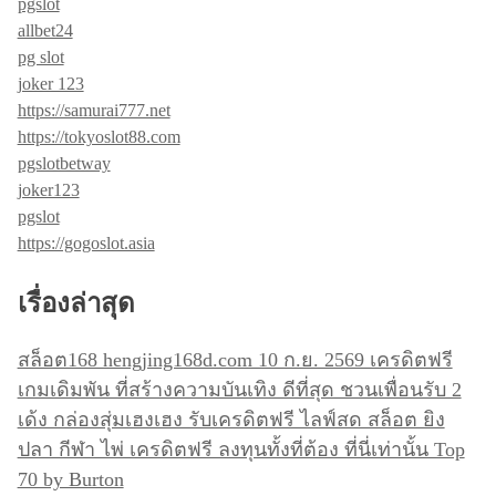
pgslot
allbet24
pg slot
joker 123
https://samurai777.net
https://tokyoslot88.com
pgslotbetway
joker123
pgslot
https://gogoslot.asia
เรื่องล่าสุด
สล็อต168 hengjing168d.com 10 ก.ย. 2569 เครดิตฟรี
เกมเดิมพัน ที่สร้างความบันเทิง ดีที่สุด ชวนเพื่อนรับ 2
เด้ง กล่องสุ่มเฮงเฮง รับเครดิตฟรี ไลฟ์สด สล็อต ยิง
ปลา กีฬา ไพ่ เครดิตฟรี ลงทุนทั้งที่ต้อง ที่นี่เท่านั้น Top
70 by Burton