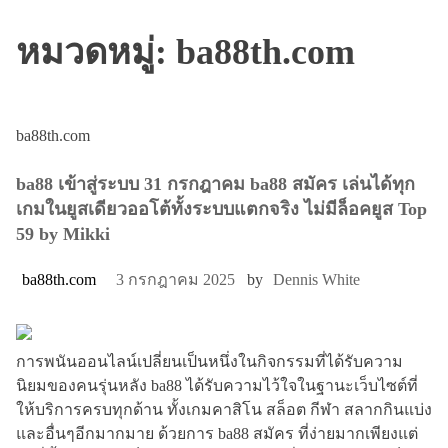
หมวดหมู่:
ba88th.com
ba88th.com
ba88 เข้าสู่ระบบ 31 กรกฎาคม ba88 สมัคร เล่นได้ทุก
เกมในยูสเดียวออโต้ทั้งระบบแตกจริง ไม่มีล็อคยูส Top
59 by Mikki
ba88th.com
3 กรกฎาคม 2025
by
Dennis White
การพนันออนไลน์เปลี่ยนเป็นหนึ่งในกิจกรรมที่ได้รับความ
นิยมของคนรุ่นหลัง ba88 ได้รับความไว้ใจในฐานะเว็บไซต์ที่
ให้บริการครบทุกด้าน ทั้งเกมคาสิโน สล็อต กีฬา สลากกินแบ่ง
และอื่นๆอีกมากมาย ด้วยการ ba88 สมัคร ที่ง่ายมากเพียงแต่