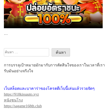
…
ค้นหา
สำหรับ:
การบรรลุเป้าหมายมักมากับการตัดสินใจของเราในเวลาที่เรา
รับมันอย่างจริงใจ
เว็บสล็อตและบาคาร่าของโครตดีเว็บนี้เล่นแล้วรวยจัดๆ
https://918kissauto.xyz
หนังชนโรง
https://sagame168th.club