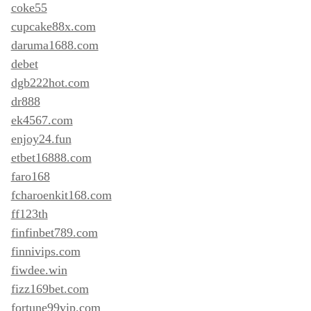
coke55
cupcake88x.com
daruma1688.com
debet
dgb222hot.com
dr888
ek4567.com
enjoy24.fun
etbet16888.com
faro168
fcharoenkit168.com
ff123th
finfinbet789.com
finnivips.com
fiwdee.win
fizz169bet.com
fortune99vip.com