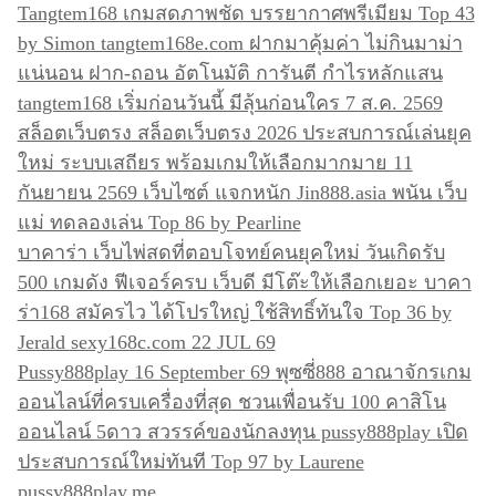
Tangtem168 เกมสดภาพชัด บรรยากาศพรีเมียม Top 43
by Simon tangtem168e.com ฝากมาคุ้มค่า ไม่กินมาม่า
แน่นอน ฝาก-ถอน อัตโนมัติ การันตี กำไรหลักแสน
tangtem168 เริ่มก่อนวันนี้ มีลุ้นก่อนใคร 7 ส.ค. 2569
สล็อตเว็บตรง สล็อตเว็บตรง 2026 ประสบการณ์เล่นยุค
ใหม่ ระบบเสถียร พร้อมเกมให้เลือกมากมาย 11
กันยายน 2569 เว็บไซต์ แจกหนัก Jin888.asia พนัน เว็บ
แม่ ทดลองเล่น Top 86 by Pearline
บาคาร่า เว็บไพ่สดที่ตอบโจทย์คนยุคใหม่ วันเกิดรับ
500 เกมดัง ฟีเจอร์ครบ เว็บดี มีโต๊ะให้เลือกเยอะ บาคา
ร่า168 สมัครไว ได้โปรใหญ่ ใช้สิทธิ์ทันใจ Top 36 by
Jerald sexy168c.com 22 JUL 69
Pussy888play 16 September 69 พุซซี่888 อาณาจักรเกม
ออนไลน์ที่ครบเครื่องที่สุด ชวนเพื่อนรับ 100 คาสิโน
ออนไลน์ 5ดาว สวรรค์ของนักลงทุน pussy888play เปิด
ประสบการณ์ใหม่ทันที Top 97 by Laurene
pussy888play.me