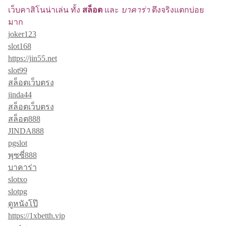
เว็บคาสิโนน่าเล่น ทั้ง
สล็อต
และ
บาคาร่า
ตึงจริงแตกบ่อย
มาก
joker123
slot168
https://jin55.net
slot99
สล็อตเว็บตรง
jinda44
สล็อตเว็บตรง
สล็อต888
JINDA888
pgslot
พุซซี่888
บาคาร่า
slotxo
slotpg
ดูหนังโป๊
https://1xbetth.vip