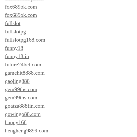
fox689ok.com
fox689ok.com
fullslot
fullslotpg
fullslotpg168.com
funny18
funny18.in
future24bet.com
gamehit8888.com
gaojing888
gem99ths.com
gem99ths.com
goatza888fin.com
gowingo88.com
happy168
hengheng9899.com