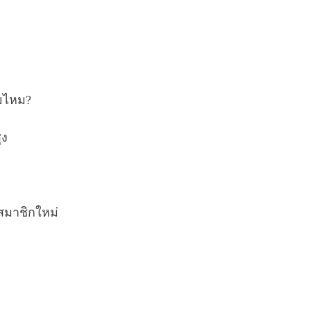
ายไหม?
ูง
สมาชิกใหม่