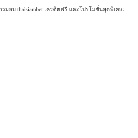
อการมอบ thaisiambet เครดิตฟรี และโปรโมชั่นสุดพิเศษ:
่