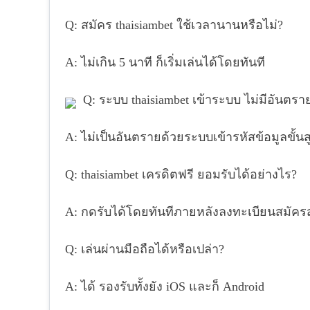
Q: สมัคร thaisiambet ใช้เวลานานหรือไม่?
A: ไม่เกิน 5 นาที ก็เริ่มเล่นได้โดยทันที
Q: ระบบ thaisiambet เข้าระบบ ไม่มีอันตร
A: ไม่เป็นอันตรายด้วยระบบเข้ารหัสข้อมูลขั้นส
Q: thaisiambet เครดิตฟรี ยอมรับได้อย่างไร?
A: กดรับได้โดยทันทีภายหลังลงทะเบียนสมัคร
Q: เล่นผ่านมือถือได้หรือเปล่า?
A: ได้ รองรับทั้งยัง iOS และก็ Android