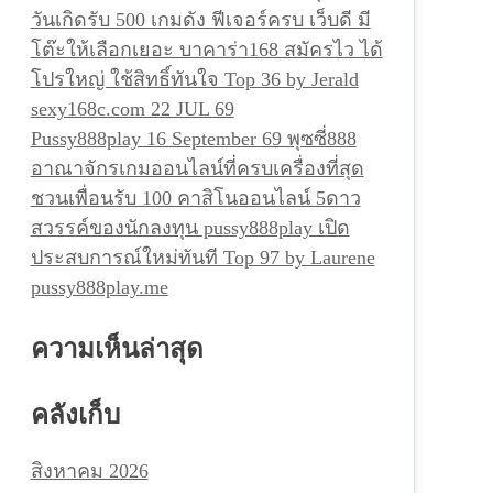
วันเกิดรับ 500 เกมดัง ฟีเจอร์ครบ เว็บดี มี
โต๊ะให้เลือกเยอะ บาคาร่า168 สมัครไว ได้
โปรใหญ่ ใช้สิทธิ์ทันใจ Top 36 by Jerald
sexy168c.com 22 JUL 69
Pussy888play 16 September 69 พุซซี่888
อาณาจักรเกมออนไลน์ที่ครบเครื่องที่สุด
ชวนเพื่อนรับ 100 คาสิโนออนไลน์ 5ดาว
สวรรค์ของนักลงทุน pussy888play เปิด
ประสบการณ์ใหม่ทันที Top 97 by Laurene
pussy888play.me
ความเห็นล่าสุด
คลังเก็บ
สิงหาคม 2026