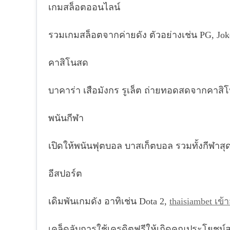
เกมสล็อตออนไลน์
รวมเกมสล็อตจากค่ายดัง ตัวอย่างเช่น PG, Joker
คาสิโนสด
บาคาร่า เสือมังกร รูเล็ต ถ่ายทอดสดจากคาสิ
พนันกีฬา
เปิดให้พนันฟุตบอล บาสเก็ตบอล รวมทั้งกีฬาส
อีสปอร์ต
เดิมพันเกมดัง อาทิเช่น Dota 2,
thaisiambet เข้า
เคล็ดลับการใช้เครดิตฟรีให้เกิดคุณประโยชน์ส