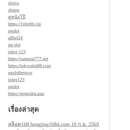
slotxo
slotpg
ดูหนังโป๊
https://1xbetth.vip
pgslot
allbet24
pg slot
joker 123
https://samurai777.net
https://tokyoslot88.com
pgslotbetway
joker123
pgslot
https://gogoslot.asia
เรื่องล่าสุด
สล็อต168 hengjing168d.com 10 ก.ย. 2569