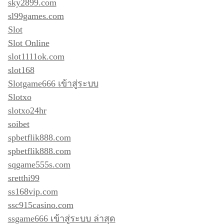
sky2899.com
sl99games.com
Slot
Slot Online
slot1111ok.com
slot168
Slotgame666 เข้าสู่ระบบ
Slotxo
slotxo24hr
soibet
spbetflik888.com
spbetflik888.com
sqgame555s.com
sretthi99
ss168vip.com
ssc915casino.com
ssgame666 เข้าสู่ระบบ ล่าสุด