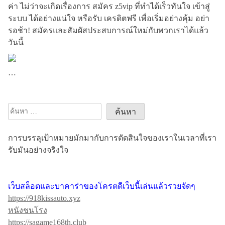
ค่า ไม่ว่าจะเกิดเรื่องการ สมัคร z5vip ที่ทำได้เร็วทันใจ เข้าสู่
ระบบ ได้อย่างแน่ใจ หรือรับ เครดิตฟรี เพื่อเริ่มอย่างคุ้ม อย่า
รอช้า! สมัครและสัมผัสประสบการณ์ใหม่กับพวกเราได้แล้ว
วันนี้
…
ค้นหา
สำหรับ:
การบรรลุเป้าหมายมักมากับการตัดสินใจของเราในเวลาที่เรา
รับมันอย่างจริงใจ
เว็บสล็อตและบาคาร่าของโครตดีเว็บนี้เล่นแล้วรวยจัดๆ
https://918kissauto.xyz
หนังชนโรง
https://sagame168th.club