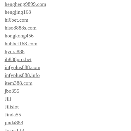
hengheng9899.com
hengjing168
hi6bet.com
hiso8888s.com
hongkong456
hubbet168.com
hydra888
ib888pro.bet
infyplus888.com
infyplus888.info
item388.com
jbo355
Jili
Jilislot
Jinda55
jinda888
Joker123