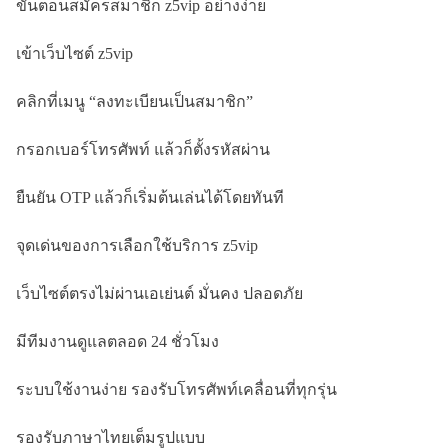
ขั้นตอนสมัครสมาชิก z5vip อย่างง่าย
เข้าเว็บไซต์ z5vip
คลิกที่เมนู “ลงทะเบียนเป็นสมาชิก”
กรอกเบอร์โทรศัพท์ แล้วก็ตั้งรหัสผ่าน
ยืนยัน OTP แล้วก็เริ่มต้นเล่นได้โดยทันที
จุดเด่นของการเลือกใช้บริการ z5vip
เว็บไซต์ตรงไม่ผ่านเอเย่นต์ มั่นคง ปลอดภัย
มีทีมงานดูแลตลอด 24 ชั่วโมง
ระบบใช้งานง่าย รองรับโทรศัพท์เคลื่อนที่ทุกรุ่น
รองรับภาษาไทยเต็มรูปแบบ