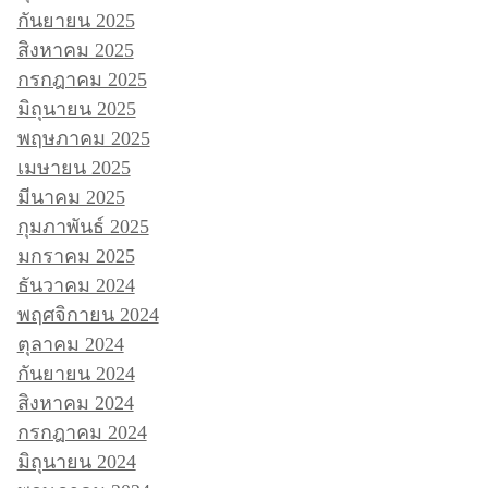
กันยายน 2025
สิงหาคม 2025
กรกฎาคม 2025
มิถุนายน 2025
พฤษภาคม 2025
เมษายน 2025
มีนาคม 2025
กุมภาพันธ์ 2025
มกราคม 2025
ธันวาคม 2024
พฤศจิกายน 2024
ตุลาคม 2024
กันยายน 2024
สิงหาคม 2024
กรกฎาคม 2024
มิถุนายน 2024