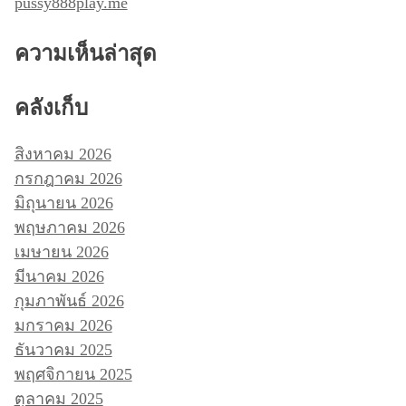
pussy888play.me
ความเห็นล่าสุด
คลังเก็บ
สิงหาคม 2026
กรกฎาคม 2026
มิถุนายน 2026
พฤษภาคม 2026
เมษายน 2026
มีนาคม 2026
กุมภาพันธ์ 2026
มกราคม 2026
ธันวาคม 2025
พฤศจิกายน 2025
ตุลาคม 2025