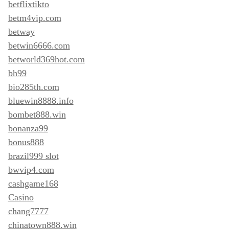
betflixtikto
betm4vip.com
betway
betwin6666.com
betworld369hot.com
bh99
bio285th.com
bluewin8888.info
bombet888.win
bonanza99
bonus888
brazil999 slot
bwvip4.com
cashgame168
Casino
chang7777
chinatown888.win