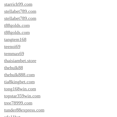
starrich99.com
stellabet789.com
stellabet789.com
t88golds.com
t88golds.com
tangtem168
teenoi69
temmax69
thaisiambet.store
thehulk88
thehulk888.com
tia8kingbet.com
tong168win.com
topstar359win.com
tree78999.com
tunder88express.com
ufa11bet