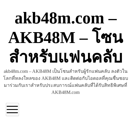
Skip
to
akb48m.com –
content
AKB48M – โซน
สำหรับแฟนคลับ
akb48m.com – AKB48M เป็นโซนสำหรับผู้รักแฟนคลับ ลงตัวใน
โลกที่หลงใหลของ AKB48M และติดต่อกับไอดอลที่คุณชื่นชอบ
มาร่วมกับเราสำหรับประสบการณ์แฟนคลับที่ได้รับสิทธิพิเศษที่
AKB48M.com