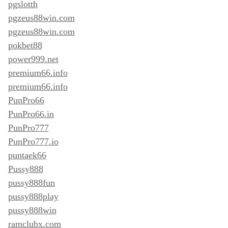
pgslotth
pgzeus88win.com
pgzeus88win.com
pokbet88
power999.net
premium66.info
premium66.info
PunPro66
PunPro66.in
PunPro777
PunPro777.io
puntaek66
Pussy888
pussy888fun
pussy888play
pussy888win
ramclubx.com