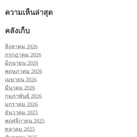
ความเห็นล่าสุด
คลังเก็บ
สิงหาคม 2026
กรกฎาคม 2026
มิถุนายน 2026
พฤษภาคม 2026
เมษายน 2026
มีนาคม 2026
กุมภาพันธ์ 2026
มกราคม 2026
ธันวาคม 2025
พฤศจิกายน 2025
ตุลาคม 2025