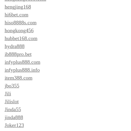
hengjing168
hi6bet.com
hiso8888s.com
hongkong456
hubbet168.com
hydra888
ib888pro.bet
infyplus888.com
infyplus888.info
item388.com
jbo355
Jili
Jilislot
Jinda55
jinda888
Joker123