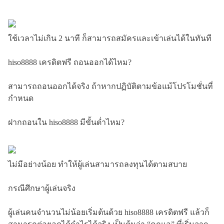
ใช้เวลาไม่เกิน 2 นาที ก็สามารถสมัครและเข้าเล่นได้ในทันที
hiso8888 เครดิตฟรี ถอนออกได้ไหม?
สามารถถอนออกได้จริง ถ้าหากปฏิบัติตามข้อแม้โปรโมชั่นที่
กำหนด
ฝากถอนใน hiso8888 มีขั้นต่ำไหม?
ไม่มีอย่างน้อย ทำให้ผู้เล่นสามารถลงทุนได้ตามสบาย
กรณีศึกษาผู้เล่นจริง
ผู้เล่นคนจำนวนไม่น้อยเริ่มต้นด้วย hiso8888 เครดิตฟรี แล้วก็