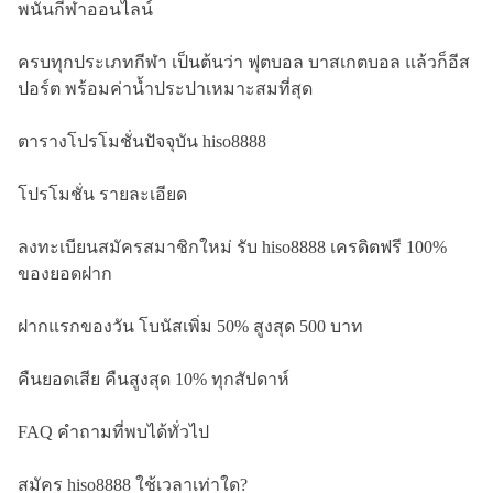
พนันกีฬาออนไลน์
ครบทุกประเภทกีฬา เป็นต้นว่า ฟุตบอล บาสเกตบอล แล้วก็อีส
ปอร์ต พร้อมค่าน้ำประปาเหมาะสมที่สุด
ตารางโปรโมชั่นปัจจุบัน hiso8888
โปรโมชั่น รายละเอียด
ลงทะเบียนสมัครสมาชิกใหม่ รับ hiso8888 เครดิตฟรี 100%
ของยอดฝาก
ฝากแรกของวัน โบนัสเพิ่ม 50% สูงสุด 500 บาท
คืนยอดเสีย คืนสูงสุด 10% ทุกสัปดาห์
FAQ คำถามที่พบได้ทั่วไป
สมัคร hiso8888 ใช้เวลาเท่าใด?