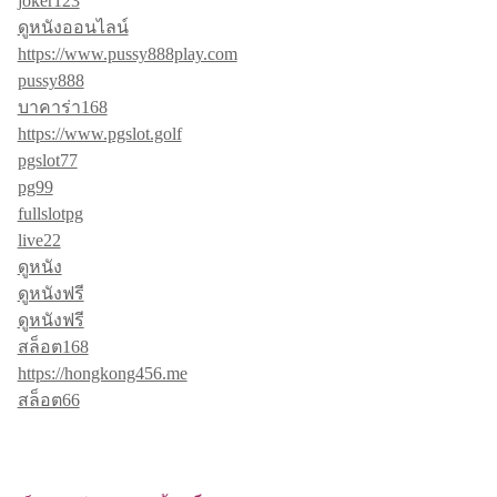
joker123
ดูหนังออนไลน์
https://www.pussy888play.com
pussy888
บาคาร่า168
https://www.pgslot.golf
pgslot77
pg99
fullslotpg
live22
ดูหนัง
ดูหนังฟรี
ดูหนังฟรี
สล็อต168
https://hongkong456.me
สล็อต66