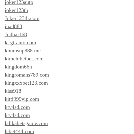
joker123auto
joker123th
Joker123th.com
juad888
Judhai168
k1gt-auto.com
khumsup888.me
kimchibetbet.com
kingdom66n
kingromans789.com
kingxxxbet123.com
kiss918
kitti999vip.com
ktv4sd.com
ktv4sd.com
lalikabetsgame.com
lcbet444.com