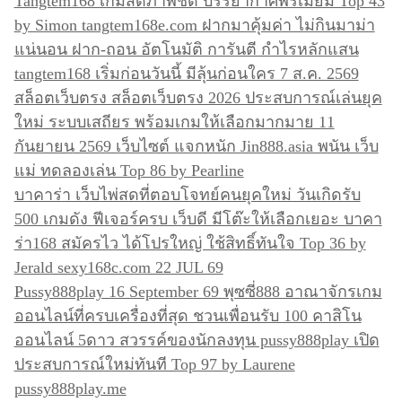
Tangtem168 เกมสดภาพชัด บรรยากาศพรีเมียม Top 43
by Simon tangtem168e.com ฝากมาคุ้มค่า ไม่กินมาม่า
แน่นอน ฝาก-ถอน อัตโนมัติ การันตี กำไรหลักแสน
tangtem168 เริ่มก่อนวันนี้ มีลุ้นก่อนใคร 7 ส.ค. 2569
สล็อตเว็บตรง สล็อตเว็บตรง 2026 ประสบการณ์เล่นยุค
ใหม่ ระบบเสถียร พร้อมเกมให้เลือกมากมาย 11
กันยายน 2569 เว็บไซต์ แจกหนัก Jin888.asia พนัน เว็บ
แม่ ทดลองเล่น Top 86 by Pearline
บาคาร่า เว็บไพ่สดที่ตอบโจทย์คนยุคใหม่ วันเกิดรับ
500 เกมดัง ฟีเจอร์ครบ เว็บดี มีโต๊ะให้เลือกเยอะ บาคา
ร่า168 สมัครไว ได้โปรใหญ่ ใช้สิทธิ์ทันใจ Top 36 by
Jerald sexy168c.com 22 JUL 69
Pussy888play 16 September 69 พุซซี่888 อาณาจักรเกม
ออนไลน์ที่ครบเครื่องที่สุด ชวนเพื่อนรับ 100 คาสิโน
ออนไลน์ 5ดาว สวรรค์ของนักลงทุน pussy888play เปิด
ประสบการณ์ใหม่ทันที Top 97 by Laurene
pussy888play.me