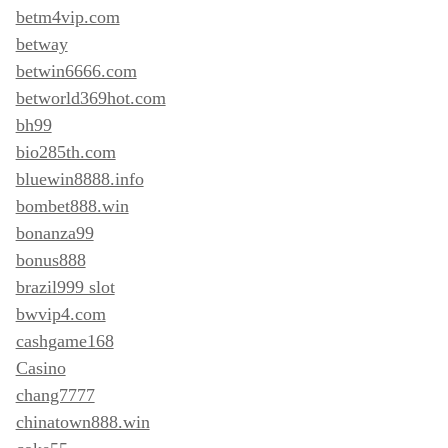
betm4vip.com
betway
betwin6666.com
betworld369hot.com
bh99
bio285th.com
bluewin8888.info
bombet888.win
bonanza99
bonus888
brazil999 slot
bwvip4.com
cashgame168
Casino
chang7777
chinatown888.win