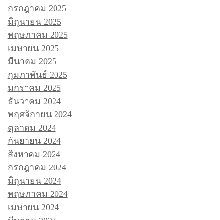
กรกฎาคม 2025
มิถุนายน 2025
พฤษภาคม 2025
เมษายน 2025
มีนาคม 2025
กุมภาพันธ์ 2025
มกราคม 2025
ธันวาคม 2024
พฤศจิกายน 2024
ตุลาคม 2024
กันยายน 2024
สิงหาคม 2024
กรกฎาคม 2024
มิถุนายน 2024
พฤษภาคม 2024
เมษายน 2024