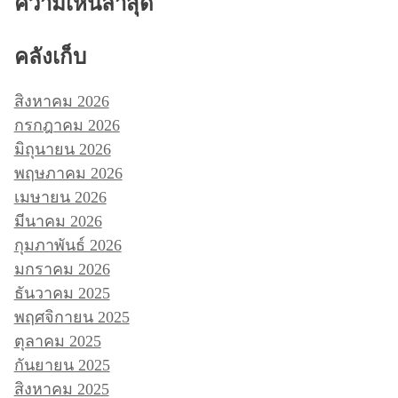
ความเห็นล่าสุด
คลังเก็บ
สิงหาคม 2026
กรกฎาคม 2026
มิถุนายน 2026
พฤษภาคม 2026
เมษายน 2026
มีนาคม 2026
กุมภาพันธ์ 2026
มกราคม 2026
ธันวาคม 2025
พฤศจิกายน 2025
ตุลาคม 2025
กันยายน 2025
สิงหาคม 2025