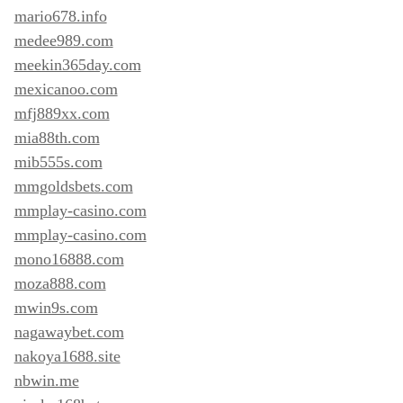
mario678.info
medee989.com
meekin365day.com
mexicanoo.com
mfj889xx.com
mia88th.com
mib555s.com
mmgoldsbets.com
mmplay-casino.com
mmplay-casino.com
mono16888.com
moza888.com
mwin9s.com
nagawaybet.com
nakoya1688.site
nbwin.me