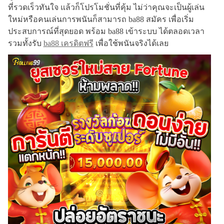
ที่รวดเร็วทันใจ แล้วก็โปรโมชั่นที่คุ้ม ไม่ว่าคุณจะเป็นผู้เล่น
ใหม่หรือคนเล่นการพนันก็สามารถ ba88 สมัคร เพื่อเริ่ม
ประสบการณ์ที่สุดยอด พร้อม ba88 เข้าระบบ ได้ตลอดเวลา
รวมทั้งรับ
ba88 เครดิตฟรี
เพื่อใช้พนันจริงได้เลย