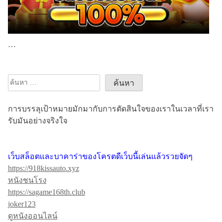
…
ค้นหา
สำหรับ:
การบรรลุเป้าหมายมักมากับการตัดสินใจของเราในเวลาที่เรา
รับมันอย่างจริงใจ
เว็บสล็อตและบาคาร่าของโครตดีเว็บนี้เล่นแล้วรวยจัดๆ
https://918kissauto.xyz
หนังชนโรง
https://sagame168th.club
joker123
ดูหนังออนไลน์