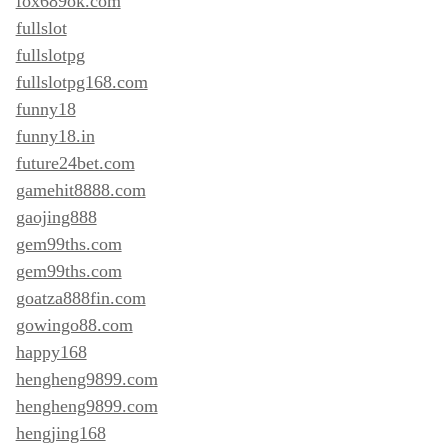
fox689ok.com
fullslot
fullslotpg
fullslotpg168.com
funny18
funny18.in
future24bet.com
gamehit8888.com
gaojing888
gem99ths.com
gem99ths.com
goatza888fin.com
gowingo88.com
happy168
hengheng9899.com
hengheng9899.com
hengjing168