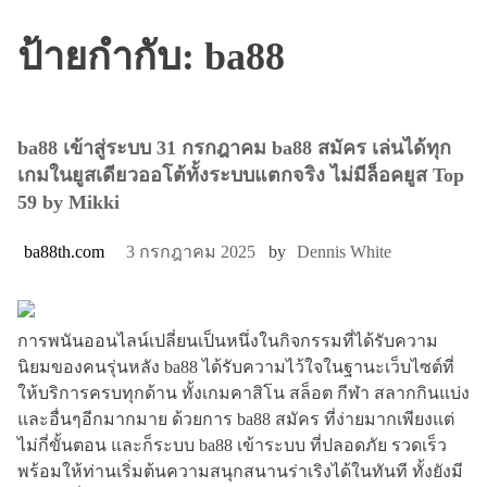
ป้ายกำกับ:
ba88
ba88 เข้าสู่ระบบ 31 กรกฎาคม ba88 สมัคร เล่นได้ทุก
เกมในยูสเดียวออโต้ทั้งระบบแตกจริง ไม่มีล็อคยูส Top
59 by Mikki
ba88th.com
3 กรกฎาคม 2025
by
Dennis White
การพนันออนไลน์เปลี่ยนเป็นหนึ่งในกิจกรรมที่ได้รับความ
นิยมของคนรุ่นหลัง ba88 ได้รับความไว้ใจในฐานะเว็บไซต์ที่
ให้บริการครบทุกด้าน ทั้งเกมคาสิโน สล็อต กีฬา สลากกินแบ่ง
และอื่นๆอีกมากมาย ด้วยการ ba88 สมัคร ที่ง่ายมากเพียงแต่
ไม่กี่ขั้นตอน และก็ระบบ ba88 เข้าระบบ ที่ปลอดภัย รวดเร็ว
พร้อมให้ท่านเริ่มต้นความสนุกสนานร่าเริงได้ในทันที ทั้งยังมี