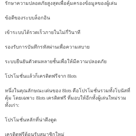
รักษาความปลอดภัยสูงสุดเพื่อคุ้มครองข้อมูลของผู้เล่น
ข้อดีของระบบล็อกอิน
เข้าระบบได้รวดเร็วภายในไม่กี่วินาที
รองรับการบันทึกรหัสผ่านเพื่อความสบาย
ระบบยืนยันตัวตนหลายชั้นเพื่อให้มีความปลอดภัย
โปรโมชั่นแล้วก็เครดิตฟรีจาก 8lots
หนึ่งในคุณลักษณะเด่นของ 8lots คือโปรโมชั่นรวมทั้งโบนัสที่
คุ้ม โดยเฉพาะ 8lots เครดิตฟรี ที่มอบให้อีกทั้งผู้เล่นใหม่รวม
ทั้งเก่า:
โปรโมชั่นหลักที่น่าดึงดูด
เครดิตฟรีต้อนรับสมาชิกใหม่