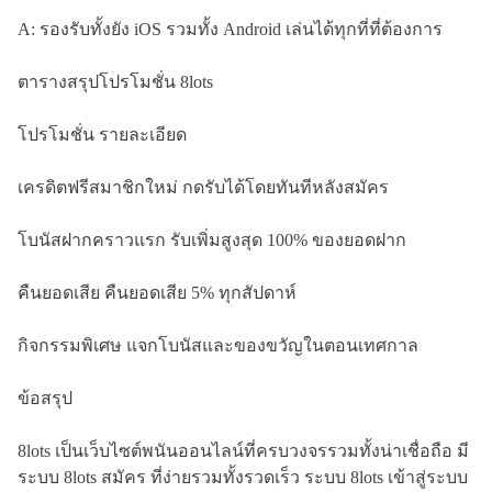
A: รองรับทั้งยัง iOS รวมทั้ง Android เล่นได้ทุกที่ที่ต้องการ
ตารางสรุปโปรโมชั่น 8lots
โปรโมชั่น รายละเอียด
เครดิตฟรีสมาชิกใหม่ กดรับได้โดยทันทีหลังสมัคร
โบนัสฝากคราวแรก รับเพิ่มสูงสุด 100% ของยอดฝาก
คืนยอดเสีย คืนยอดเสีย 5% ทุกสัปดาห์
กิจกรรมพิเศษ แจกโบนัสและของขวัญในตอนเทศกาล
ข้อสรุป
8lots เป็นเว็บไซต์พนันออนไลน์ที่ครบวงจรรวมทั้งน่าเชื่อถือ มี
ระบบ 8lots สมัคร ที่ง่ายรวมทั้งรวดเร็ว ระบบ 8lots เข้าสู่ระบบ