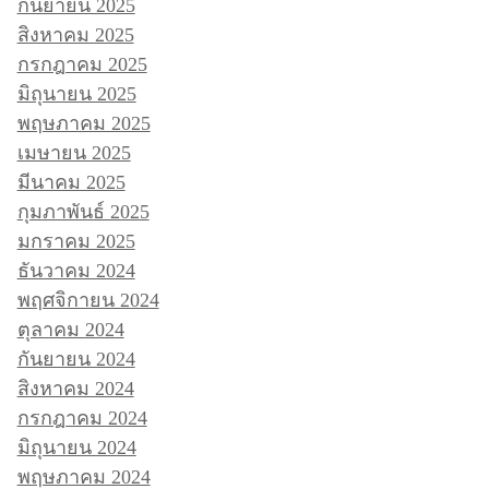
กันยายน 2025
สิงหาคม 2025
กรกฎาคม 2025
มิถุนายน 2025
พฤษภาคม 2025
เมษายน 2025
มีนาคม 2025
กุมภาพันธ์ 2025
มกราคม 2025
ธันวาคม 2024
พฤศจิกายน 2024
ตุลาคม 2024
กันยายน 2024
สิงหาคม 2024
กรกฎาคม 2024
มิถุนายน 2024
พฤษภาคม 2024