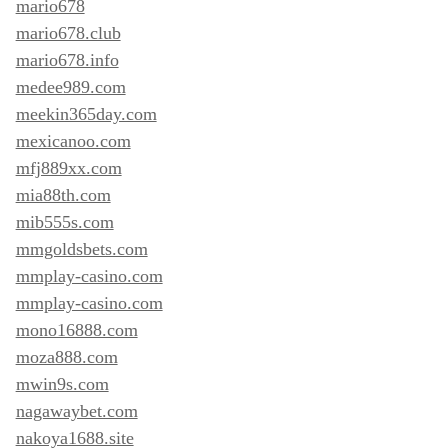
mario678
mario678.club
mario678.info
medee989.com
meekin365day.com
mexicanoo.com
mfj889xx.com
mia88th.com
mib555s.com
mmgoldsbets.com
mmplay-casino.com
mmplay-casino.com
mono16888.com
moza888.com
mwin9s.com
nagawaybet.com
nakoya1688.site