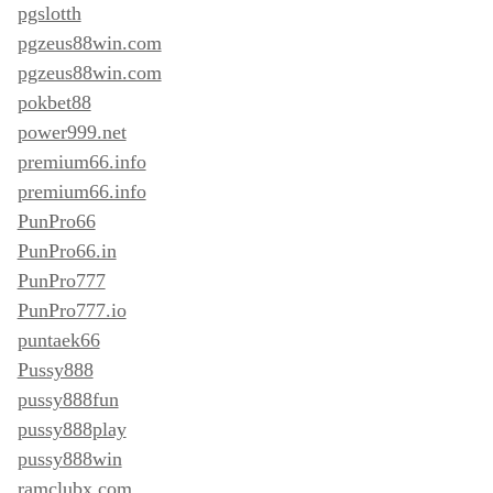
pgslotth
pgzeus88win.com
pgzeus88win.com
pokbet88
power999.net
premium66.info
premium66.info
PunPro66
PunPro66.in
PunPro777
PunPro777.io
puntaek66
Pussy888
pussy888fun
pussy888play
pussy888win
ramclubx.com