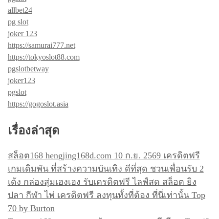
allbet24
pg slot
joker 123
https://samurai777.net
https://tokyoslot88.com
pgslotbetway
joker123
pgslot
https://gogoslot.asia
เรื่องล่าสุด
สล็อต168 hengjing168d.com 10 ก.ย. 2569 เครดิตฟรี
เกมเดิมพัน ที่สร้างความบันเทิง ดีที่สุด ชวนเพื่อนรับ 2
เด้ง กล่องสุ่มเฮงเฮง รับเครดิตฟรี ไลฟ์สด สล็อต ยิง
ปลา กีฬา ไพ่ เครดิตฟรี ลงทุนทั้งที่ต้อง ที่นี่เท่านั้น Top
70 by Burton