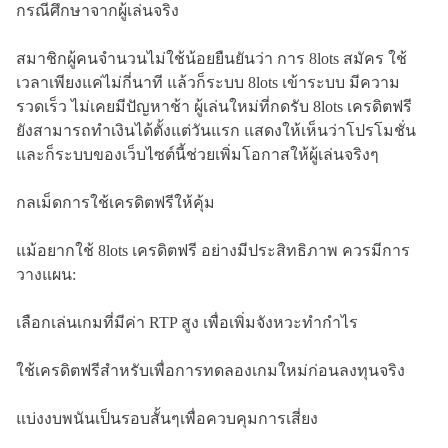
กรณีศึกษาจากผู้เล่นจริง
สมาชิกผู้คนจำนวนไม่ใช้น้อยยืนยันว่า การ 8lots สมัคร ใช้
เวลาเพียงแค่ไม่กี่นาที แล้วก็ระบบ 8lots เข้าระบบ มีความ
รวดเร็ว ไม่เคยมีปัญหาช้า ผู้เล่นใหม่ที่กดรับ 8lots เครดิตฟรี
ยังสามารถทำเงินได้ตั้งแต่วันแรก แสดงให้เห็นว่าโปรโมชั่น
และก็ระบบของเว็บไซต์นี้ช่วยเพิ่มโอกาสให้ผู้เล่นจริงๆ
กลเม็ดการใช้เครดิตฟรีให้คุ้ม
แม้อยากใช้ 8lots เครดิตฟรี อย่างมีประสิทธิภาพ ควรมีการ
วางแผน:
เลือกเล่นเกมที่มีค่า RTP สูง เพื่อเพิ่มจังหวะทำกำไร
ใช้เครดิตฟรีสำหรับเพื่อการทดลองเกมใหม่ก่อนลงทุนจริง
แบ่งงบพนันเป็นรอบสั้นๆเพื่อควบคุมการเสี่ยง