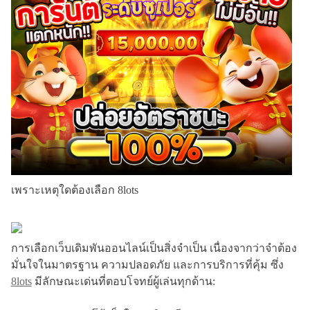
เพราะเหตุใดต้องเลือก 8lots
การเลือกเว็บเดิมพันออนไลน์เป็นสิ่งจำเป็น เนื่องจากว่าจำต้อง
มั่นใจในมาตรฐาน ความปลอดภัย และการบริการที่คุ้ม ซึ่ง
8lots
มีลักษณะเด่นที่ตอบโจทย์ผู้เล่นทุกด้าน: