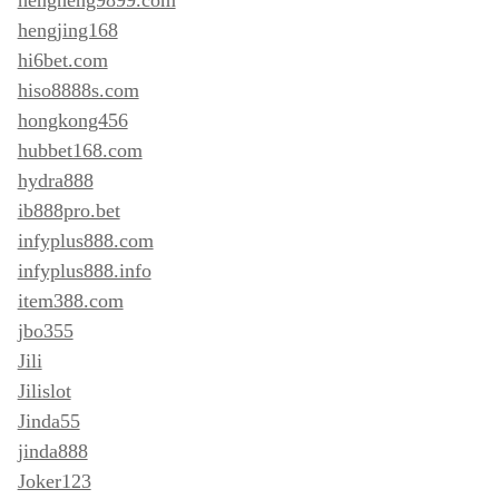
hengjing168
hi6bet.com
hiso8888s.com
hongkong456
hubbet168.com
hydra888
ib888pro.bet
infyplus888.com
infyplus888.info
item388.com
jbo355
Jili
Jilislot
Jinda55
jinda888
Joker123