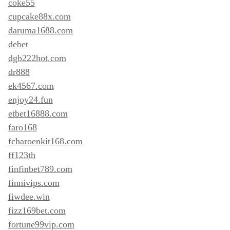
coke55
cupcake88x.com
daruma1688.com
debet
dgb222hot.com
dr888
ek4567.com
enjoy24.fun
etbet16888.com
faro168
fcharoenkit168.com
ff123th
finfinbet789.com
finnivips.com
fiwdee.win
fizz169bet.com
fortune99vip.com