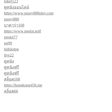
joker123
ดูหนังออนไลน์
https://www.pussy888play.com
pussy888
บาคาร่า168
https://www.pgslot.golf
pgslot77
pg99
fullslotpg
live22
ดูหนัง
ดูหนังฟรี
ดูหนังฟรี
สล็อต168
https://hongkong456.me
สล็อต66