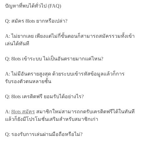
ปัญหาที่พบได้ทั่วไป (FAQ)
Q: สมัคร 8lots ยากหรือเปล่า?
A: ไม่ยากเลย เพียงแต่ไม่กี่ขั้นตอนก็สามารถสมัครรวมทั้งเข้า
เล่นได้ทันที
Q: 8lots เข้าระบบ ไม่เป็นอันตรายมากแค่ไหน?
A: ไม่มีอันตรายสูงสุด ด้วยระบบเข้ารหัสข้อมูลแล้วก็การ
รับรองตัวตนหลายชั้น
Q: 8lots เครดิตฟรี ยอมรับได้อย่างไร?
A:
8lots สมัคร
สมาชิกใหม่สามารถกดรับเครดิตฟรีได้ในทันที
แล้วก็ยังมีโปรโมชั่นเสริมสำหรับสมาชิกเก่า
Q: รองรับการเล่นผ่านมือถือหรือไม่?