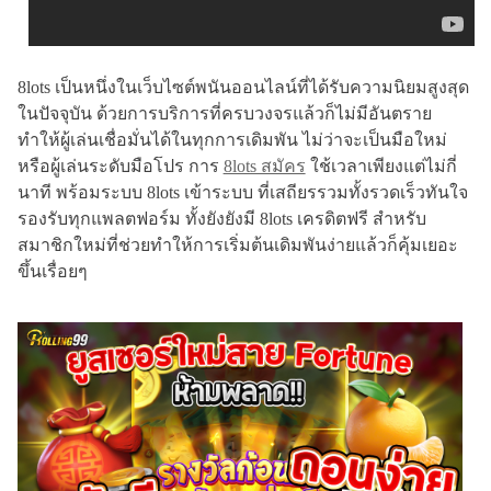
8lots เป็นหนึ่งในเว็บไซต์พนันออนไลน์ที่ได้รับความนิยมสูงสุด
ในปัจจุบัน ด้วยการบริการที่ครบวงจรแล้วก็ไม่มีอันตราย
ทำให้ผู้เล่นเชื่อมั่นได้ในทุกการเดิมพัน ไม่ว่าจะเป็นมือใหม่
หรือผู้เล่นระดับมือโปร การ
8lots สมัคร
ใช้เวลาเพียงแต่ไม่กี่
นาที พร้อมระบบ 8lots เข้าระบบ ที่เสถียรรวมทั้งรวดเร็วทันใจ
รองรับทุกแพลตฟอร์ม ทั้งยังยังมี 8lots เครดิตฟรี สำหรับ
สมาชิกใหม่ที่ช่วยทำให้การเริ่มต้นเดิมพันง่ายแล้วก็คุ้มเยอะ
ขึ้นเรื่อยๆ