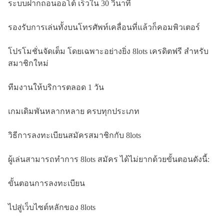
ระบบฝากถอนออโต้ เร็วใน 30 วินาที
รองรับการเล่นทั้งบนโทรศัพท์เคลื่อนที่แล้วก็คอมพิวเตอร์
โปรโมชั่นจัดเต็ม โดยเฉพาะอย่างยิ่ง 8lots เครดิตฟรี สำหรับ
สมาชิกใหม่
ทีมงานให้บริการตลอด 1 วัน
เกมเดิมพันหลากหลาย ครบทุกประเภท
วิธีการลงทะเบียนสมัครสมาชิกกับ 8lots
ผู้เล่นสามารถทำการ 8lots สมัคร ได้ไม่ยากด้วยขั้นตอนดังนี้:
ขั้นตอนการลงทะเบียน
ไปสู่เว็บไซต์หลักของ 8lots