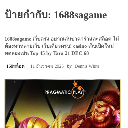
ป้ายกำกับ:
1688sagame
1688sagame เว็บตรง อยากเล่นบาคาร่าและสล็อต ไม่
ต้องหาหลายเว็บ เว็บเดียวครบ! casino เว็บเปิดใหม่
ทดลองเล่น Top 45 by Tara 21 DEC 68
168สล็อต
11 ธันวาคม 2025
by
Dennis White