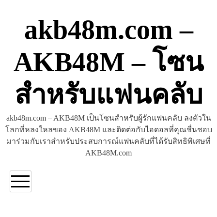
Skip
to
akb48m.com –
content
AKB48M – โซน
สำหรับแฟนคลับ
akb48m.com – AKB48M เป็นโซนสำหรับผู้รักแฟนคลับ ลงตัวใน
โลกที่หลงใหลของ AKB48M และติดต่อกับไอดอลที่คุณชื่นชอบ
มาร่วมกับเราสำหรับประสบการณ์แฟนคลับที่ได้รับสิทธิพิเศษที่
AKB48M.com