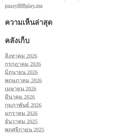
pussy888play.me
ความเห็นล่าสุด
คลังเก็บ
สิงหาคม 2026
กรกฎาคม 2026
มิถุนายน 2026
พฤษภาคม 2026
เมษายน 2026
มีนาคม 2026
กุมภาพันธ์ 2026
มกราคม 2026
ธันวาคม 2025
พฤศจิกายน 2025