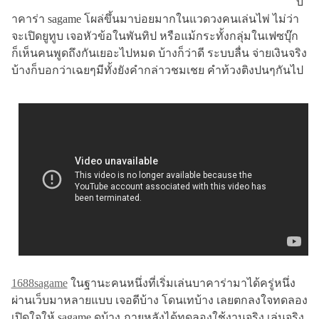
บ
าคาร่า sagame โผล่ขึ้นมาบ่อยมากในแวดวงคนเล่นไพ่ ไม่ว่า
จะเปิดยูทูบ เจอหัวข้อในพันทิป หรือแม้กระทั้งกลุ่มในเฟซบุ๊ก
ก็เห็นคนพูดถึงกันเยอะไปหมด บ้างก็ว่าดี ระบบลื่น จ่ายเงินจริง
บ้างก็บอกว่าเฉยๆมีทั้งยังคำกล่าวชมเชย คำท้วงติงปนๆกันไป
1688sagame
ในฐานะคนหนึ่งที่เริ่มเล่นบาคาร่ามาได้ครู่หนึ่ง
ผ่านเว็บมาหลายแบบ เจอดีบ้าง โดนเทบ้าง เลยตกลงใจทดลอง
เปิดใจให้ sagame ดูบ้าง ภายหลังได้ทดลองใช้งานจริง เล่นจริง