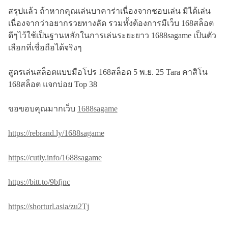
สรุปแล้ว ถ้าหากคุณเล่นบาคาร่าเนื่องจากชอบเล่น มิได้เล่น
เนื่องจากว่าอยากรวยทางลัด รวมทั้งต้องการมีเว็บ 168สล็อต
ดีๆไว้ใช้เป็นฐานหลักในการเล่นระยะยาว 1688sagame เป็นตัว
เลือกที่เชื่อถือได้จริงๆ
สูตรเล่นสล็อตแบบมือโปร 168สล็อต 5 พ.ย. 25 Tara คาสิโน
168สล็อต แจกบ่อย Top 38
ขอขอบคุณมากเว็บ
1688sagame
https://rebrand.ly/1688sagame
https://cutly.info/1688sagame
https://bitt.to/9bfjnc
https://shorturl.asia/zu2Tj