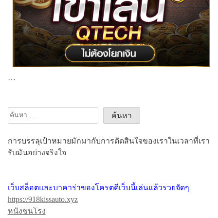
…
ค้นหา
สำหรับ:
การบรรลุเป้าหมายมักมากับการตัดสินใจของเราในเวลาที่เรา
รับมันอย่างจริงใจ
เว็บสล็อตและบาคาร่าของโครตดีเว็บนี้เล่นแล้วรวยจัดๆ
https://918kissauto.xyz
หนังชนโรง