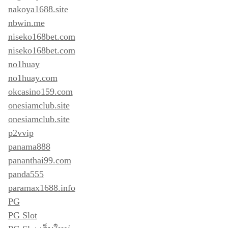
nakoya1688.site
nbwin.me
niseko168bet.com
niseko168bet.com
no1huay
no1huay.com
okcasino159.com
onesiamclub.site
onesiamclub.site
p2vvip
panama888
pananthai99.com
panda555
paramax1688.info
PG
PG Slot