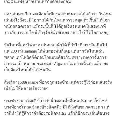
เกมมันแฟร์ หากเราแฟร์กับตัวเองก่อน
ลองเล่นมาเกือบจะเดือนก็เพียงพอจับหนทางได้แล้วว่า วันไหน
เล่นยังไงถึงจะมีโอกาสได้ วันไหนควรจะหยุด ตัวเว็บมิได้แจก
หนักตลอดเวลา แม้กระนั้นก็มิได้ดูดเงินจนหมดในสองนาที
ราวกับบางเว็บไซต์ ถ้ารู้จักลิมิตตัวเอง อย่างไรก็ได้โอกาสอยู่
วันไหนที่มองไพ่ขาด เล่นตามเค้าได้ ก็กำไรดี บางวันเติมไป
แค่ 200 เล่นsagame ได้พันสองพันก็เคย แต่หากวันไหนเล่น
พลาด เดาไพ่ผิดก็ติดลบไวแบบเดียวกัน เพราะเหตุว่างั้นการ
กำหนดเป้าหมายก่อนเล่นสำคัญมาก ไม่อย่างนั้นถึงแม้ว่าจะ
เว็บดีแค่ไหนก็พังได้เช่นกัน
สิ่งเล็กๆ1688sagame ที่อาจถูกมองข้าม แต่ควรรู้ไว้ก่อนเล่นจริง
เพื่อไม่ให้พลาดเรื่องง่ายๆ
บางช่วงเวลาโดยยิ่งไปกว่านั้นตอนค่ำที่คนเล่นมาก เว็บไซต์
บางทีอาจโหลดช้าลงบ้างนิดหนึ่ง มิได้ถึงกับขนาดกระตุก แต่
ว่าก็ทำให้รู้สึกว่าจำต้องรอนิดหน่อย แล้วก็อีกประเด็นคือบาง