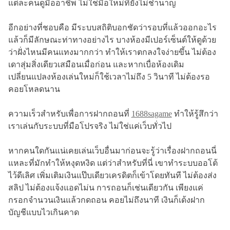
แต่ละคนดูมืออาชีพ ไม่ใช่มือใหม่ที่ยังไม่ชำนาญ
อีกอย่างที่ชอบคือ มีระบบสถิติบอกชัดว่ารอบที่แล้วออกอะไร
แล้วก็มีลักษณะท่าทางอย่างไร บางห้องมีเปอร์เซ็นต์ให้ดูด้วย
ว่าฝั่งไหนมีคนแทงมากกว่า ทำให้เราตกลงใจง่ายขึ้น ไม่ต้อง
เดาสุ่มสิ่งเดียวเสมือนเมื่อก่อน และหากเบื่อห้องเดิม
เปลี่ยนแปลงห้องเล่นใหม่ก็ใช้เวลาไม่ถึง 5 วินาที ไม่ต้องรอ
คอยโหลดนาน
ความเร็วสำหรับเพื่อการฝากถอนที่
1688sagame
ทำให้รู้สึกว่า
เราเล่นกับระบบที่มือโปรจริง ไม่ใช่แค่เว็บทั่วไป
หากคนใดกันแน่เคยเล่นเว็บอื่นมาก่อนจะรู้ว่าเรื่องฝากถอนนี่
แหละที่มักทำให้หงุดหงิด แต่ว่าสำหรับที่นี่ เขาทำระบบออโต้
ไว้ดีเลิศ เพิ่มเติมเงินแป๊บเดียวเครดิตก็เข้าโดยทันที ไม่ต้องส่ง
สลิป ไม่ต้องแจ้งแอดไม่น การถอนก็เช่นเดียวกัน เพียงแค่
กรอกจำนวนเงินแล้วกดถอน คอยไม่ถึงนาที เงินก็เด้งฝาก
บัญชีแบบไวเกินคาด