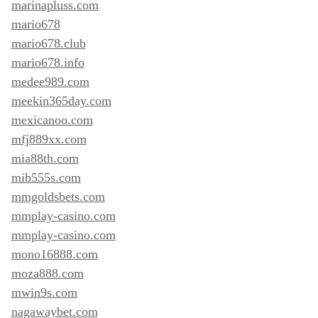
marinapluss.com
mario678
mario678.club
mario678.info
medee989.com
meekin365day.com
mexicanoo.com
mfj889xx.com
mia88th.com
mib555s.com
mmgoldsbets.com
mmplay-casino.com
mmplay-casino.com
mono16888.com
moza888.com
mwin9s.com
nagawaybet.com