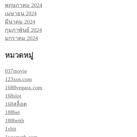
พฤษภาคม 2024
เมษายน 2024
มีนาคม 2024
กุมภาพันธ์ 2024
มกราคม 2024
หมวดหมู่
037movie
123xos.com
1688vegasx.com
168slot
168สล็อต
188bet
188betth
1xbit