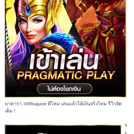
บาคาร่า 1688sagame ดีไหม เล่นแล้วได้เงินจริงไหม รีวิวจัด
เต็ม !
ร
ะ