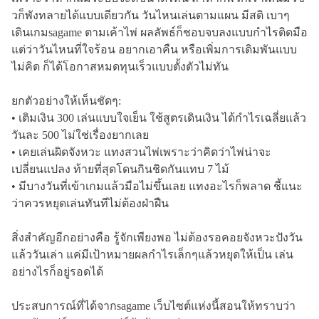
วก็พังทลายได้แบบเดียวกัน วันไหนเล่นตามแผน มีสติ เบาๆ
เดินเกมsagame ตามเค้าไพ่ ผลลัพธ์ก็ชอบจบลงแบบกำไรติดมือ
แต่ว่าวันไหนที่ใจร้อน อยากเอาคืน หรือเพิ่มการเดิมพันแบบ
ไม่คิด ก็ได้โอกาสหมดทุนเร็วแบบตั้งตัวไม่ทัน
ยกตัวอย่างให้เห็นชัดๆ:
• เติมเงิน 300 เล่นแบบใจเย็น ใช้สูตรเดินเงิน ได้กำไรเฉลี่ยแล้ว
วันละ 500 ไม่ใช่เรื่องยากเลย
• เคยเล่นผิดจังหวะ แทงสวนไพ่เพราะว่าคิดว่าไพ่น่าจะ
เปลี่ยนแปลง ท้ายที่สุดโดนกินชิดกันแทบ 7 ไม้
• มีบางวันที่เข้าเกมแล้วมือไม่ขึ้นเลย แทงอะไรก็พลาด ชี้แนะ
ว่าควรหยุดเล่นทันทีไม่ต้องฝ่าฝืน
สิ่งสำคัญอีกอย่างคือ รู้จักเพียงพอ ไม่ต้องรอคอยจังหวะปังวัน
แล้ววันเล่า แค่มีเป้าหมายผลกำไรเล็กๆแล้วหยุดให้เป็น เล่น
อย่างไรก็อยู่รอดได้
ประสบการณ์ที่ได้จากsagame เว็บไซต์แห่งนี้สอนให้ทราบว่า