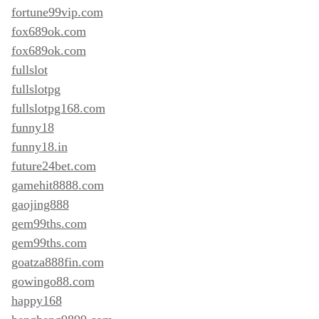
fortune99vip.com
fox689ok.com
fox689ok.com
fullslot
fullslotpg
fullslotpg168.com
funny18
funny18.in
future24bet.com
gamehit8888.com
gaojing888
gem99ths.com
gem99ths.com
goatza888fin.com
gowingo88.com
happy168