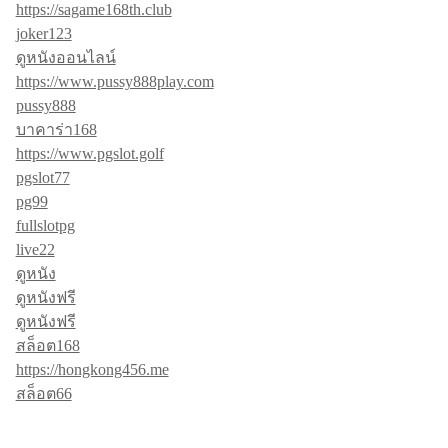
https://sagame168th.club
joker123
ดูหนังออนไลน์
https://www.pussy888play.com
pussy888
บาคาร่า168
https://www.pgslot.golf
pgslot77
pg99
fullslotpg
live22
ดูหนัง
ดูหนังฟรี
ดูหนังฟรี
สล็อต168
https://hongkong456.me
สล็อต66