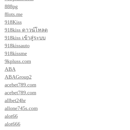
888pg
8lots.me
918Kiss
918kiss ดาวน์โหลด
918kiss เข้าสู่ระบบ
918kissauto
918kissme
9kpluss.com
ABA
ABAGroup2
acebet789.com
acebet789.com
allbet24hr
allone745s.com
alot66
alot666