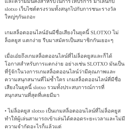
และความมั่นคงสำหรับในการให้บริการ มาเล่นกับ
slotxo เว็บไซต์ตรงรวมทั้งสนุกไปกับการชนะรางวัล
ใหญ่ๆกันเถอะ
เกมสล็อตออนไลน์อันมีชื่อเสียงในยุคนี้ SLOTXO ไม่
ล็อคยูส แตกง่าย รีบมาสมัครเป็นสมาชิกกันเยอะๆ
เมื่อเอ๋ยถึงเกมสล็อตออนไลน์ที่ไม่ล็อคยูสและก็ได้
โอกาสสำหรับการแตกง่าย อย่างเช่น SLOTXO มันเป็น
ที่รู้จักในวงการเกมสล็อตออนไลน์ว่ามีคุณภาพและ
ความสนุกสนานที่ไม่ซ้ำใคร เกมสล็อตออนไลน์ที่มีชื่อ
เสียงในยุคนี้ slotxo รวมทั้งประสบการณ์การที่
สนุกสนานที่สุดที่เคยมีมา
• ไม่ล็อคยูส slotxo เป็นเกมสล็อตออนไลน์ที่ไม่ล็อคยูส
ทำให้ผู้เล่นสามารถเข้าเล่นได้ตลอดระยะเวลาและไม่มี
ความจำกัดอะไรก็แล้วแต่