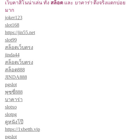
เว็บคาสิโนน่าเล่น ทั้ง
สล็อต
และ
บาคาร่า
ตึงจริงแตกบ่อย
มาก
joker123
slot168
https://jin55.net
slot99
สล็อตเว็บตรง
jinda44
สล็อตเว็บตรง
สล็อต888
JINDA888
pgslot
พุซซี่888
บาคาร่า
slotxo
slotpg
ดูหนังโป๊
https://1xbetth.vip
pgslot