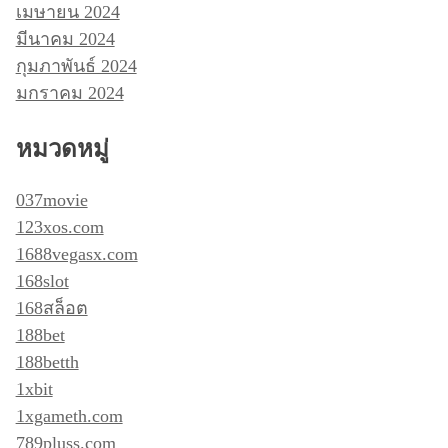
เมษายน 2024
มีนาคม 2024
กุมภาพันธ์ 2024
มกราคม 2024
หมวดหมู่
037movie
123xos.com
1688vegasx.com
168slot
168สล็อต
188bet
188betth
1xbit
1xgameth.com
789pluss.com