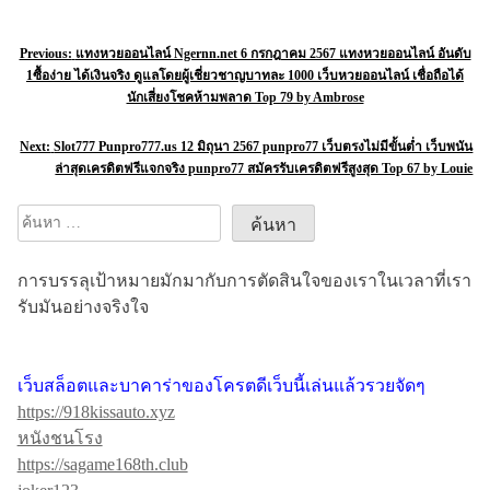
แ
Previous:
แทงหวยออนไลน์ Ngernn.net 6 กรกฎาคม 2567 แทงหวยออนไลน์ อันดับ
1ซื้อง่าย ได้เงินจริง ดูแลโดยผู้เชี่ยวชาญบาทละ 1000 เว็บหวยออนไลน์ เชื่อถือได้
น
นักเสี่ยงโชคห้ามพลาด Top 79 by Ambrose
ะ
Next:
Slot777 Punpro777.us 12 มิถุนา 2567 punpro77 เว็บตรงไม่มีขั้นต่ำ เว็บพนัน
แ
ล่าสุดเครดิตฟรีแจกจริง punpro77 สมัครรับเครดิตฟรีสูงสุด Top 67 by Louie
น
ว
ค้นหา
เ
สำหรับ:
การบรรลุเป้าหมายมักมากับการตัดสินใจของเราในเวลาที่เรา
รื่
รับมันอย่างจริงใจ
อ
ง
เว็บสล็อตและบาคาร่าของโครตดีเว็บนี้เล่นแล้วรวยจัดๆ
https://918kissauto.xyz
หนังชนโรง
https://sagame168th.club