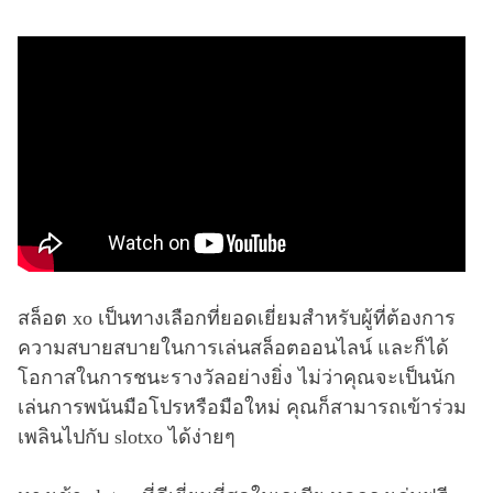
สล็อต xo เป็นทางเลือกที่ยอดเยี่ยมสำหรับผู้ที่ต้องการ
ความสบายสบายในการเล่นสล็อตออนไลน์ และก็ได้
โอกาสในการชนะรางวัลอย่างยิ่ง ไม่ว่าคุณจะเป็นนัก
เล่นการพนันมือโปรหรือมือใหม่ คุณก็สามารถเข้าร่วม
เพลินไปกับ slotxo ได้ง่ายๆ