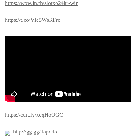
https://wow.in.th/slotxo24hr-win
https://t.co/VIe5WsRFrc
https://cutt.ly/xeqHoOGC
http://gg.gg/1apddo