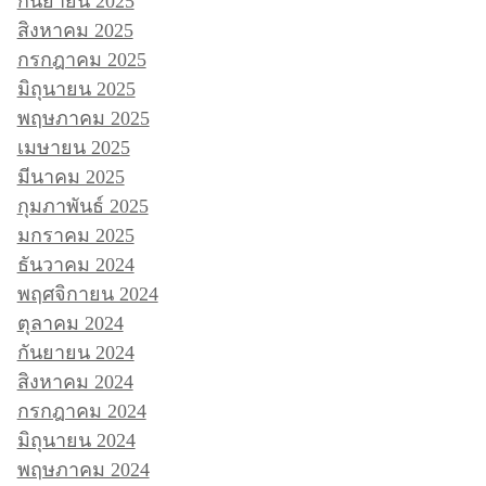
กันยายน 2025
สิงหาคม 2025
กรกฎาคม 2025
มิถุนายน 2025
พฤษภาคม 2025
เมษายน 2025
มีนาคม 2025
กุมภาพันธ์ 2025
มกราคม 2025
ธันวาคม 2024
พฤศจิกายน 2024
ตุลาคม 2024
กันยายน 2024
สิงหาคม 2024
กรกฎาคม 2024
มิถุนายน 2024
พฤษภาคม 2024