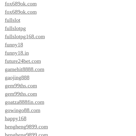
fox689ok.com
fox689ok.com
fullslot
fullslotpg
fullslotpg168.com
funny18
funny18.in
future24bet.com
gamehit8888.com
gaojing888
gem99ths.com
gem99ths.com
goatza888fin.com
gowingo88.com
happy168
hengheng9899.com
hengheng9899.com