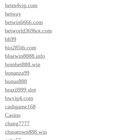
betm4vip.com
betway
betwin6666.com
betworld369hot.com
bh99
bio285th.com
bluewin8888.info
bombet888.win
bonanza99
bonus888
brazil999 slot
bwvip4.com
cashgame168
Casino
chang7777
chinatown888.win