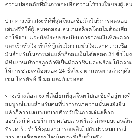
ความปลอดภัยที่มั่นอาจจะเพื่อความไว้วางใจของผู้เล่น
ปากทางเข้า slot ที่ดีที่สุดในเอเชียมักมีบริการทดสอบ
เล่นฟรีที่ให้ผู้เล่นทดลองเล่นเกมสล็อตโดยไม่ต้องเสีย
ค่าใช้จ่าย และยังมีระบบระเบียบการถอนเงินที่สะดวก
และเร็วทันใจ ทำให้ผู้เล่นมีความมั่นใจและความเชื่อ
มั่นสำหรับในการเล่นแล้วก็ถอนเงินได้ตลอด 24 ชั่วโมง
มีทีมงานบริการลูกค้าที่เป็นมืออาชีพและพร้อมให้ความ
ให้การช่วยเหลือตลอด 24 ชั่วโมง ผ่านหนทางต่างๆดัง
เช่น โทรศัพท์ อีเมล และก็แชทสด
ทางเข้าสล็อต xo ที่ดีเยี่ยมที่สุดในทวีปเอเชียคือลู่ทางที่
สมบูรณ์แบบสำหรับคนที่ปรารถนาความมั่นคงยั่งยืน
แล้วก็ความสบายสบายสำหรับในการเล่นสล็อต
ออนไลน์ ด้วยบริการทดสอบเล่นฟรีแล้วก็ระบบถอนเงิน
ที่รวดเร็ว ทำให้คุณสามารถเพลินไปกับประสบการณ์
การเล่นสล็อตออนไลน์เหมาะนี่เว็บชั้นหนึ่ง