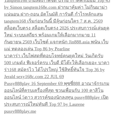
Tangtem168 เกมสดภาพชัด บรรยากาศพรีเมียม Top 43
by Simon tangtem168e.com ฝากมาคุ้มค่า ไม่กินมาม่า
แน่นอน ฝาก-ถอน อัตโนมัติ การันตี กำไรหลักแสน
tangtem168 เริ่มก่อนวันนี้ มีลุ้นก่อนใคร 7 ส.ค. 2569
สล็อตเว็บตรง สล็อตเว็บตรง 2026 ประสบการณ์เล่นยุค
ใหม่ ระบบเสถียร พร้อมเกมให้เลือกมากมาย 11
กันยายน 2569 เว็บไซต์ แจกหนัก Jin888.asia พนัน เว็บ
แม่ ทดลองเล่น Top 86 by Pearline
บาคาร่า เว็บไพ่สดที่ตอบโจทย์คนยุคใหม่ วันเกิดรับ
500 เกมดัง ฟีเจอร์ครบ เว็บดี มีโต๊ะให้เลือกเยอะ บาคา
ร่า168 สมัครไว ได้โปรใหญ่ ใช้สิทธิ์ทันใจ Top 36 by
Jerald sexy168c.com 22 JUL 69
Pussy888play 16 September 69 พุซซี่888 อาณาจักรเกม
ออนไลน์ที่ครบเครื่องที่สุด ชวนเพื่อนรับ 100 คาสิโน
ออนไลน์ 5ดาว สวรรค์ของนักลงทุน pussy888play เปิด
ประสบการณ์ใหม่ทันที Top 97 by Laurene
pussy888play.me