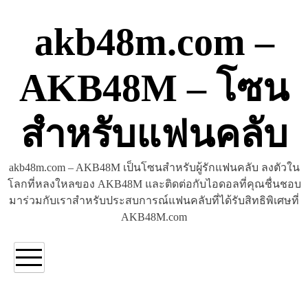
Skip
to
akb48m.com –
content
AKB48M – โซน
สำหรับแฟนคลับ
akb48m.com – AKB48M เป็นโซนสำหรับผู้รักแฟนคลับ ลงตัวใน
โลกที่หลงใหลของ AKB48M และติดต่อกับไอดอลที่คุณชื่นชอบ
มาร่วมกับเราสำหรับประสบการณ์แฟนคลับที่ได้รับสิทธิพิเศษที่
AKB48M.com