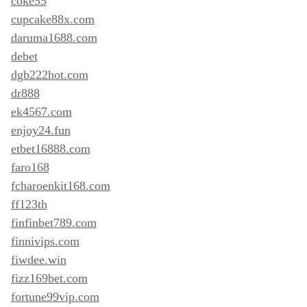
coke55
cupcake88x.com
daruma1688.com
debet
dgb222hot.com
dr888
ek4567.com
enjoy24.fun
etbet16888.com
faro168
fcharoenkit168.com
ff123th
finfinbet789.com
finnivips.com
fiwdee.win
fizz169bet.com
fortune99vip.com