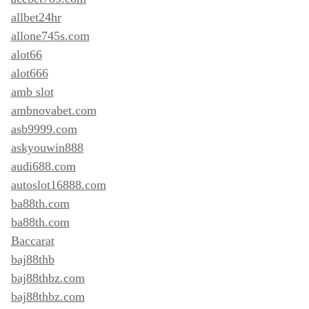
allbet24hr
allone745s.com
alot66
alot666
amb slot
ambnovabet.com
asb9999.com
askyouwin888
audi688.com
autoslot16888.com
ba88th.com
ba88th.com
Baccarat
baj88thb
baj88thbz.com
baj88thbz.com