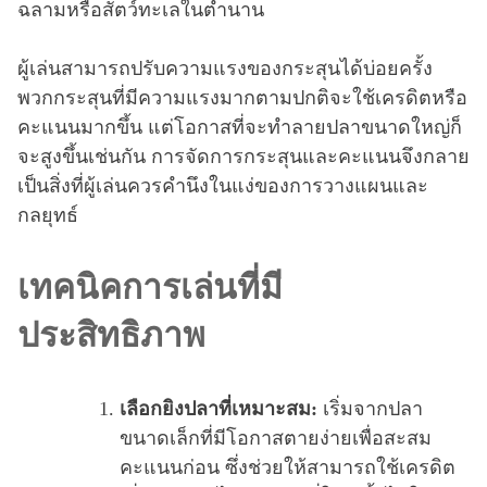
ฉลามหรือสัตว์ทะเลในตำนาน
ผู้เล่นสามารถปรับความแรงของกระสุนได้บ่อยครั้ง
พวกกระสุนที่มีความแรงมากตามปกติจะใช้เครดิตหรือ
คะแนนมากขึ้น แต่โอกาสที่จะทำลายปลาขนาดใหญ่ก็
จะสูงขึ้นเช่นกัน การจัดการกระสุนและคะแนนจึงกลาย
เป็นสิ่งที่ผู้เล่นควรคำนึงในแง่ของการวางแผนและ
กลยุทธ์
เทคนิคการเล่นที่มี
ประสิทธิภาพ
เลือกยิงปลาที่เหมาะสม:
เริ่มจากปลา
ขนาดเล็กที่มีโอกาสตายง่ายเพื่อสะสม
คะแนนก่อน ซึ่งช่วยให้สามารถใช้เครดิต