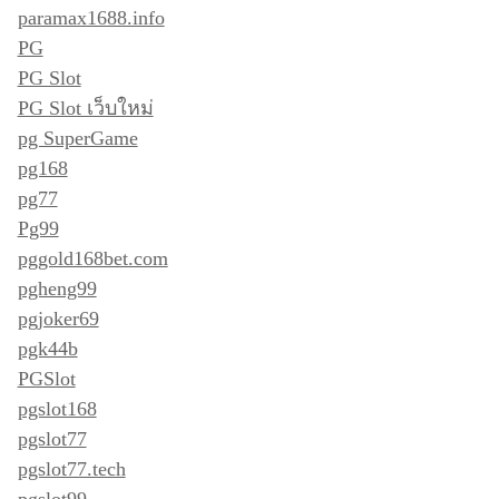
paramax1688.info
PG
PG Slot
PG Slot เว็บใหม่
pg SuperGame
pg168
pg77
Pg99
pggold168bet.com
pgheng99
pgjoker69
pgk44b
PGSlot
pgslot168
pgslot77
pgslot77.tech