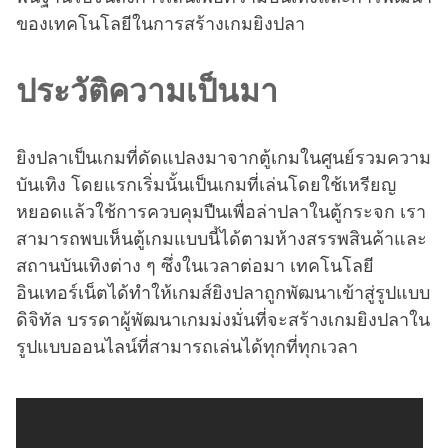
ของเทคโนโลยีในการสร้างเกมยิงปลา
ประวัติความเป็นมา
ยิงปลาเป็นเกมที่ดัดแปลงมาจากตู้เกมในศูนย์รวมความ
บันเทิง โดยแรกเริ่มนั้นเป็นเกมที่เล่นโดยใช้เหรียญ
หยอดแล้วใช้การควบคุมปืนเพื่อล่าปลาในตู้กระจก เรา
สามารถพบเห็นตู้เกมแบบนี้ได้ตามห้างสรรพสินค้าและ
สถานบันเทิงต่าง ๆ ซึ่งในเวลาต่อมา เทคโนโลยี
อินเทอร์เน็ตได้ทำให้เกมส์ยิงปลาถูกพัฒนาเข้าสู่รูปแบบ
ดิจิทัล บรรดาผู้พัฒนาเกมม่งมั่นที่จะสร้างเกมยิงปลาใน
รูปแบบออนไลน์ที่สามารถเล่นได้ทุกที่ทุกเวลา