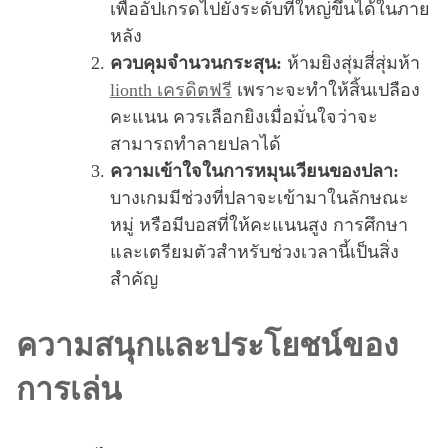
เพื่ออัปเกรดไปยังระดับที่ใหญ่ขึ้นได้ในภาย
หลัง
ควบคุมจำนวนกระสุน:
ห้ามยิงสุ่มสี่สุ่มห้า
lionth เครดิตฟรี
เพราะจะทำให้สิ้นเปลือง
คะแนน ควรเลือกยิงเมื่อมั่นใจว่าจะ
สามารถทำลายปลาได้
ความเข้าใจในการหมุนเวียนของปลา:
บางเกมมีช่วงที่ปลาจะเข้ามาในลักษณะ
หมู่ หรือมีบอสที่ให้คะแนนสูง การศึกษา
และเตรียมตัวสำหรับช่วงเวลานี้เป็นสิ่ง
สำคัญ
ความสนุกและประโยชน์ของ
การเล่น