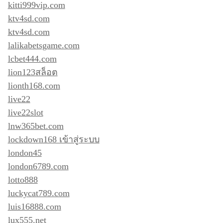
kitti999vip.com
ktv4sd.com
ktv4sd.com
lalikabetsgame.com
lcbet444.com
lion123สล็อต
lionth168.com
live22
live22slot
lnw365bet.com
lockdown168 เข้าสู่ระบบ
london45
london6789.com
lotto888
luckycat789.com
luis16888.com
lux555.net