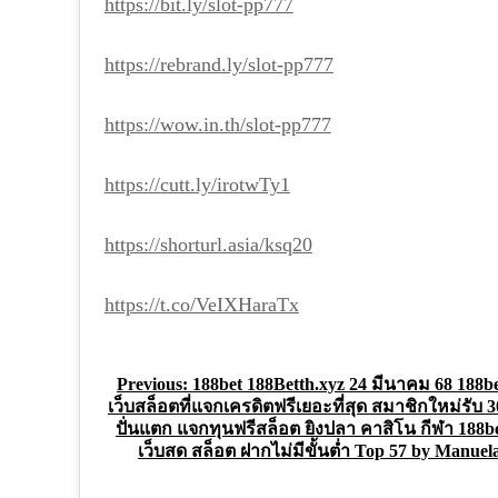
https://bit.ly/slot-pp777
https://rebrand.ly/slot-pp777
https://wow.in.th/slot-pp777
https://cutt.ly/irotwTy1
https://shorturl.asia/ksq20
https://t.co/VeIXHaraTx
แ
Previous:
188bet 188Betth.xyz 24 มีนาคม 68 188b
เว็บสล็อตที่แจกเครดิตฟรีเยอะที่สุด สมาชิกใหม่รับ
น
ปั่นแตก แจกทุนฟรีสล็อต ยิงปลา คาสิโน กีฬา 188b
ะ
เว็บสด สล็อต ฝากไม่มีขั้นต่ำ Top 57 by Manuel
แ