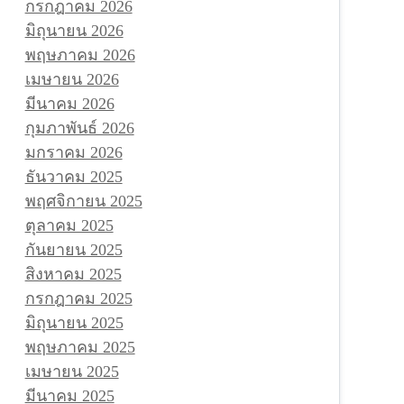
กรกฎาคม 2026
มิถุนายน 2026
พฤษภาคม 2026
เมษายน 2026
มีนาคม 2026
กุมภาพันธ์ 2026
มกราคม 2026
ธันวาคม 2025
พฤศจิกายน 2025
ตุลาคม 2025
กันยายน 2025
สิงหาคม 2025
กรกฎาคม 2025
มิถุนายน 2025
พฤษภาคม 2025
เมษายน 2025
มีนาคม 2025