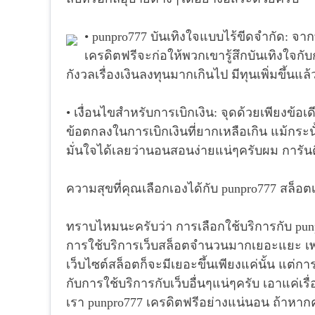
• punpro777 บันเทิงใจแบบไร้ขีดจำกัด: จา
เครดิตฟรีจะก่อให้พวกเขารู้สึกบันเทิงใจกับ
กังวลเรื่องเงินลงทุนมากเกินไป มีทุนเพิ่มขึ้น
• เงื่อนไขสำหรับการเบิกเงิน: จุดด้วยเพียงข
ข้อตกลงในการเบิกเงินที่ยากเหลือเกิน แม้กระนั
มั่นใจได้เลยว่านอนสอนง่ายแน่ๆครับผม การันต
ความสุขที่คุณเลือกเองได้กับ punpro777 สล็อ
ทราบไหมนะครับว่า การเลือกใช้บริการกับ punp
การใช้บริการเว็บสล็อตจำนวนมากเยอะแยะ เพราะ
เว็บไซต์สล็อตก็จะมีเยอะขึ้นเพียงแค่นั้น แต่
กับการใช้บริการกับเว็บอื่นๆแน่ๆครับ เอาแค่เ
เรา punpro777 เครดิตฟรีอย่างแน่นอน ถ้าหากคุ