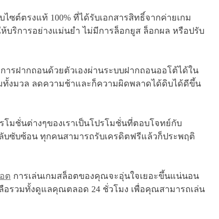
ว็บไซต์ตรงแท้ 100% ที่ได้รับเอกสารสิทธิ์จากค่ายเกม
ให้บริการอย่างแม่นยำ ไม่มีการล็อกยูส ล็อกผล หรือปรับ
ยการฝากถอนด้วยตัวเองผ่านระบบฝากถอนออโต้ได้ใน
ทั้งมวล ลดความช้าและก็ความผิดพลาดได้ดิบได้ดีขึ้น
ปรโมชั่นต่างๆของเราเป็นโปรโมชั่นที่ตอบโจทย์กับ
อสลับซับซ้อน ทุกคนสามารถรับเครดิตฟรีแล้วก็ประพฤติ
็อต
การเล่นเกมสล็อตของคุณจะอุ่นใจเยอะขึ้นแน่นอน
ือรวมทั้งดูแลคุณตลอด 24 ชั่วโมง เพื่อคุณสามารถเล่น