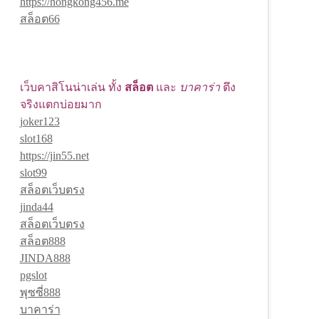
https://hongkong456.me
สล็อต66
เว็บคาสิโนน่าเล่น ทั้ง
สล็อต
และ
บาคาร่า
ตึง
จริงแตกบ่อยมาก
joker123
slot168
https://jin55.net
slot99
สล็อตเว็บตรง
jinda44
สล็อตเว็บตรง
สล็อต888
JINDA888
pgslot
พุซซี่888
บาคาร่า