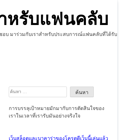
ำหรับแฟนคลับ
ชอบ มาร่วมกับเราสำหรับประสบการณ์แฟนคลับที่ได้รับ
ค้นหา
สำหรับ:
การบรรลุเป้าหมายมักมากับการตัดสินใจของ
เราในเวลาที่เรารับมันอย่างจริงใจ
เว็บสล็อตและบาคาร่าของโครตดีเว็บนี้เล่นแล้ว