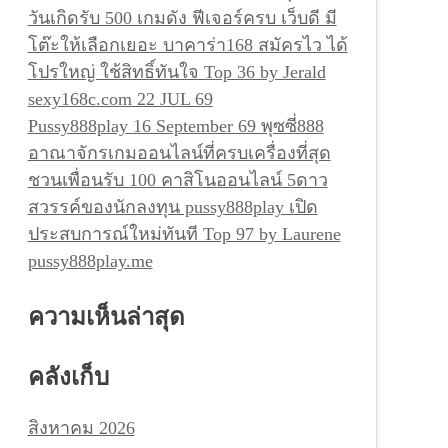
วันเกิดรับ 500 เกมดัง ฟีเจอร์ครบ เว็บดี มี
โต๊ะให้เลือกเยอะ บาคาร่า168 สมัครไว ได้
โปรใหญ่ ใช้สิทธิ์ทันใจ Top 36 by Jerald
sexy168c.com 22 JUL 69
Pussy888play 16 September 69 พุซซี่888
อาณาจักรเกมออนไลน์ที่ครบเครื่องที่สุด
ชวนเพื่อนรับ 100 คาสิโนออนไลน์ 5ดาว
สวรรค์ของนักลงทุน pussy888play เปิด
ประสบการณ์ใหม่ทันที Top 97 by Laurene
pussy888play.me
ความเห็นล่าสุด
คลังเก็บ
สิงหาคม 2026