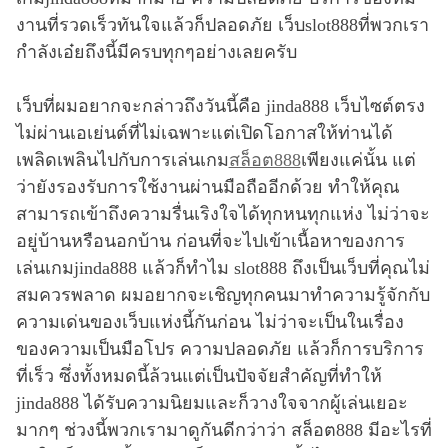
งานที่รวดเร็วทันใจแล้วก็ปลอดภัย เว็บslot888ที่พวกเรา
กำลังเอ๋ยถึงนี้มีครบทุกๆอย่างเลยครับ
เว็บที่ผมอยากจะกล่าวถึงวันนี้คือ jinda888 เว็บไซต์ตรง
ไม่ผ่านเอเย่นต์ที่ไม่เฉพาะแต่เปิดโอกาสให้ท่านได้
เพลิดเพลินไปกับการเล่นเกม
สล็อต888
เพียงแค่นั้น แต่
ว่ายังรองรับการใช้งานผ่านมือถืออีกด้วย ทำให้คุณ
สามารถเข้าถึงความรื่นเริงใจได้ทุกหนทุกแห่ง ไม่ว่าจะ
อยู่บ้านหรือนอกบ้าน ก่อนที่จะไปเข้าเนื้อหาของการ
เล่นเกมjinda888 แล้วก็ทำไม slot888 ถึงเป็นเว็บที่คุณไม่
สมควรพลาด ผมอยากจะเชิญทุกคนมาทำความรู้จักกับ
ความเด่นของเว็บแห่งนี้กันก่อน ไม่ว่าจะเป็นในเรื่อง
ของความเป็นมือโปร ความปลอดภัย แล้วก็การบริการ
ที่เร็ว ซึ่งทั้งหมดนี้ล้วนแต่เป็นปัจจัยสำคัญที่ทำให้
jinda888 ได้รับความนิยมและก็วางใจจากผู้เล่นเยอะ
มากๆ ช่วงนี้พวกเรามาดูกันดีกว่าว่า สล็อต888 มีอะไรที่