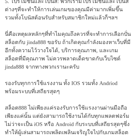
5. โปรโมชั่นและโบนัส: พวกเรามีโปรโมชั่นและโบนัส
ต่างๆที่จะทำให้การเล่นเกมของคุณมีค่ามากเพิ่มขึ้น
รวมทั้งโบนัสต้อนรับสำหรับสมาชิกใหม่แล้วก็ฯลฯ
นี่คือเหตุผลหลักๆที่ทำไมคุณถึงควรที่จะทำการเลือกปั่น
สล็อตกับ jinda888 ขอรับ ถ้าเกิดคุณกำลังมองหาเว็บที่มี
อีกทั้งความไว้วางใจได้, บริการคุณภาพ, และเกม
สล็อตที่มีคุณภาพ ไม่ควรพลาดเด็ดขาดกับเว็บไซต์
jinda888 จากทางพวกเรานะครับ
รองรับทุกการใช้แรงงาน ทั้ง IOS รวมทั้ง Andriod
พร้อมระบบที่เสถียรสุดๆ
สล็อต888 ไม่เพียงแค่รองรับการใช้แรงงานผ่านมือถือ
เพียงแค่นั้น แต่ยังสามารถใช้งานได้กับทุกแพลตฟอร์ม
ไม่ว่าจะเป็น iOS หรือ Android กับระบบที่เสถียรสุดๆซึ่ง
ทำให้ผู้เล่นสามารถเพลิดเพลินเจริญใจไปกับเกมสล็อต