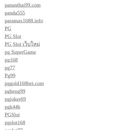
pananthai99.com
panda555
paramax1688.info
PG
PG Slot
PG Slot เว็บใหม่
pg SuperGame
pg168
pg77
Pg99
pggold168bet.com
pgheng99
pgjoker69
pgk44b
PGSlot
pgslot168