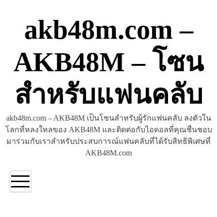
Skip
to
akb48m.com –
content
AKB48M – โซน
สำหรับแฟนคลับ
akb48m.com – AKB48M เป็นโซนสำหรับผู้รักแฟนคลับ ลงตัวใน
โลกที่หลงใหลของ AKB48M และติดต่อกับไอดอลที่คุณชื่นชอบ
มาร่วมกับเราสำหรับประสบการณ์แฟนคลับที่ได้รับสิทธิพิเศษที่
AKB48M.com