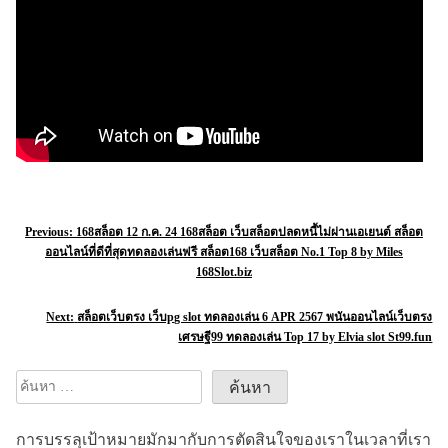
แ
Previous:
168สล็อต 12 ก.ค. 24 168สล็อต เว็บสล็อตปลดหนี้ไม่ผ่านเอเยนต์ สล็อต
ออนไลน์ที่ดีที่สุดทดลองเล่นฟรี สล็อต168 เว็บสล็อต No.1 Top 8 by Miles
น
168Slot.biz
ะ
Next:
สล็อตเว็บตรง เว็บpg slot ทดลองเล่น 6 APR 2567 พนันออนไลน์เว็บตรง
แ
เศรษฐี99 ทดลองเล่น Top 17 by Elvia slot St99.fun
น
ว
ค้นหา
เ
สำหรับ:
การบรรลุเป้าหมายมักมากับการตัดสินใจของเราในเวลาที่เรา
รื่