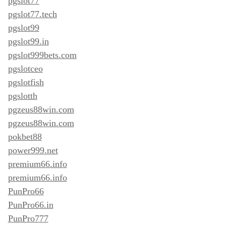
pgslot77
pgslot77.tech
pgslot99
pgslot99.in
pgslot999bets.com
pgslotceo
pgslotfish
pgslotth
pgzeus88win.com
pgzeus88win.com
pokbet88
power999.net
premium66.info
premium66.info
PunPro66
PunPro66.in
PunPro777