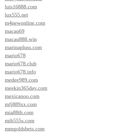
luis16888.com
lux555.net
m4newonline.com
macau69
macau888.win
marinapluss.com
mario678
mario678.club
mario678.info
medee989.com
meekin365day.com
mexicanoo.com
mfj889xx.com
mia88th.com
mib555s.com
mmgoldsbets.com