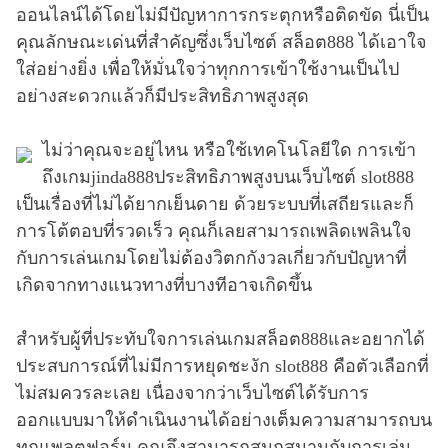
ออนไลน์ได้โดยไม่มีปัญหาการกระตุกหรือติดขัด นี่เป็น
คุณลักษณะเด่นที่สำคัญซึ่งเว็บไซต์ สล็อต888 ได้เอาใจ
ใส่อย่างยิ่ง เพื่อให้มั่นใจว่าทุกการเข้าใช้งานเป็นไป
อย่างสะดวกแล้วก็มีประสิทธิภาพสูงสุด
ไม่ว่าคุณจะอยู่ไหน หรือใช้เทคโนโลยีใด การเข้า
ถึงเกมjinda888ประสิทธิภาพสูงบนเว็บไซต์ slot888
เป็นเรื่องที่ไม่ได้ยากเย็นดาย ด้วยระบบที่เสถียรและก็
การโต้ตอบที่รวดเร็ว คุณก็เลยสามารถเพลิดเพลินใจ
กับการเล่นเกมโดยไม่ต้องวิตกกังวลเกี่ยวกับปัญหาที่
เกิดจากทางแนวทางที่บางทีอาจเกิดขึ้น
สำหรับผู้ที่ประทับใจการเล่นเกมสล็อต888และอยากได้
ประสบการณ์ที่ไม่มีการหยุดชะงัก slot888 คือตัวเลือกที่
ไม่สมควรละเลย เนื่องจากว่าเว็บไซต์ได้รับการ
ออกแบบมาให้ดำเนินงานได้อย่างเต็มความสามารถบน
ทุกแพลตฟอร์ม คุณจึงสามารถสนุกสนานกับการเล่น