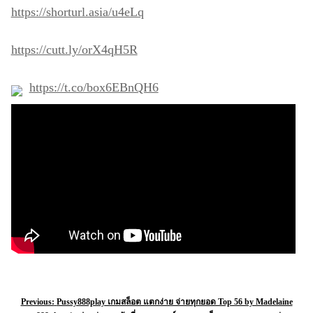
https://shorturl.asia/u4eLq
https://cutt.ly/orX4qH5R
https://t.co/box6EBnQH6
แ
Previous:
Pussy888play เกมสล็อต แตกง่าย จ่ายทุกยอด Top 56 by Madelaine