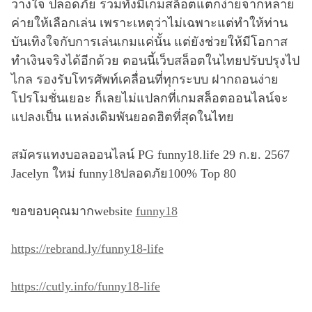
วางใจ ปลอดภัย รวมทั้งมีเกมสล็อตแตกง่ายจากหลาย
ค่ายให้เลือกเล่น เพราะเหตุว่าไม่เฉพาะแต่ทำให้ท่าน
บันเทิงใจกับการเล่นเกมแค่นั้น แต่ยังช่วยให้มีโอกาส
ทำเงินจริงได้อีกด้วย ตอนนี้เว็บสล็อตในไทยปรับปรุงไป
ไกล รองรับโทรศัพท์เคลื่อนที่ทุกระบบ ฝากถอนง่าย
โปรโมชั่นเยอะ ก็เลยไม่แปลกที่เกมสล็อตออนไลน์จะ
แปลงเป็น แหล่งเดิมพันยอดฮิตที่สุดในไทย
สมัครแทงบอลออนไลน์ PG funny18.life 29 ก.ย. 2567
Jacelyn ใหม่ funny18ปลอดภัย100% Top 80
ขอขอบคุณมากwebsite
funny18
https://rebrand.ly/funny18-life
https://cutly.info/funny18-life