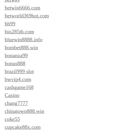
betwin6666.com
betworld369hot.com
bh99
bio285th.com
bluewin8888.info
bombet888.win
bonanza99
bonus888
brazil999 slot
bwvip4.com
cashgame168
Casino
chang7777
chinatown888.win
coke55
cupcake88x.com