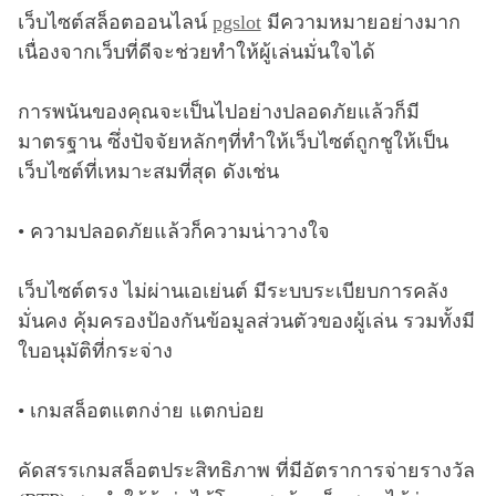
เว็บไซต์สล็อตออนไลน์
pgslot
มีความหมายอย่างมาก
เนื่องจากเว็บที่ดีจะช่วยทำให้ผู้เล่นมั่นใจได้
การพนันของคุณจะเป็นไปอย่างปลอดภัยแล้วก็มี
มาตรฐาน ซึ่งปัจจัยหลักๆที่ทำให้เว็บไซต์ถูกชูให้เป็น
เว็บไซต์ที่เหมาะสมที่สุด ดังเช่น
• ความปลอดภัยแล้วก็ความน่าวางใจ
เว็บไซต์ตรง ไม่ผ่านเอเย่นต์ มีระบบระเบียบการคลัง
มั่นคง คุ้มครองป้องกันข้อมูลส่วนตัวของผู้เล่น รวมทั้งมี
ใบอนุมัติที่กระจ่าง
• เกมสล็อตแตกง่าย แตกบ่อย
คัดสรรเกมสล็อตประสิทธิภาพ ที่มีอัตราการจ่ายรางวัล