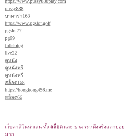
https://www.pussy888play.com
pussy888
บาคาร่า168
https://www.pgslot.golf
pgslot77
pg99
fullslotpg
live22
ดูหนัง
ดูหนังฟรี
ดูหนังฟรี
สล็อต168
https://hongkong456.me
สล็อต66
เว็บคาสิโนน่าเล่น ทั้ง
สล็อต
และ
บาคาร่า
ตึงจริงแตกบ่อย
มาก