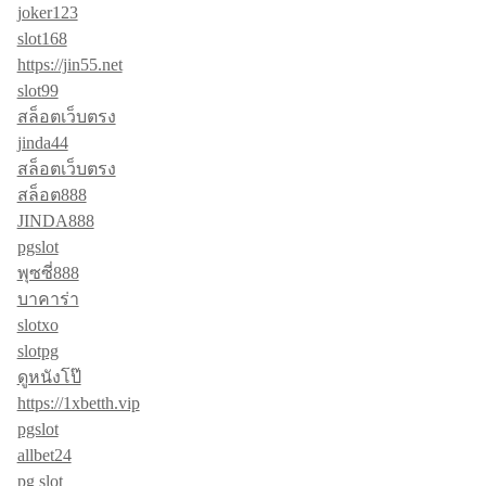
joker123
slot168
https://jin55.net
slot99
สล็อตเว็บตรง
jinda44
สล็อตเว็บตรง
สล็อต888
JINDA888
pgslot
พุซซี่888
บาคาร่า
slotxo
slotpg
ดูหนังโป๊
https://1xbetth.vip
pgslot
allbet24
pg slot