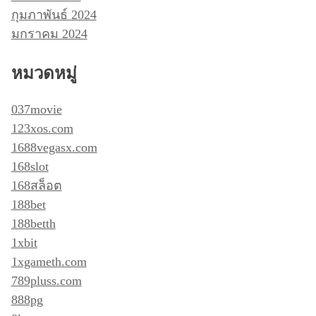
กุมภาพันธ์ 2024
มกราคม 2024
หมวดหมู่
037movie
123xos.com
1688vegasx.com
168slot
168สล็อต
188bet
188betth
1xbit
1xgameth.com
789pluss.com
888pg