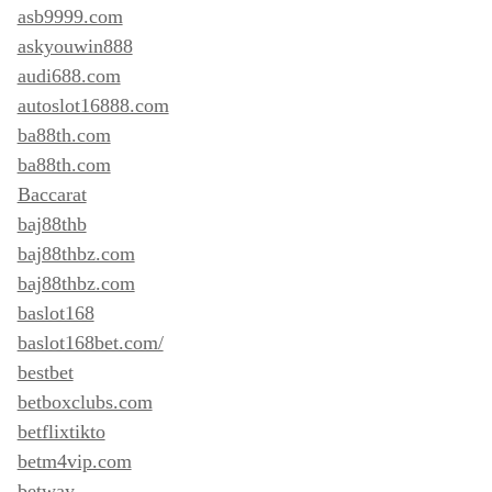
asb9999.com
askyouwin888
audi688.com
autoslot16888.com
ba88th.com
ba88th.com
Baccarat
baj88thb
baj88thbz.com
baj88thbz.com
baslot168
baslot168bet.com/
bestbet
betboxclubs.com
betflixtikto
betm4vip.com
betway