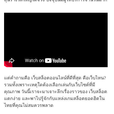
แต่คำถามคือ เว็บสล็อตออนไลน์ที่ดีที่สุด คือเว็บไหน?
รวมทั้งเพราะเหตุใดต้องเลือกเล่นกับเว็บไซต์ที่มี
คุณภาพ วันนี้เราจะมาเจาะลึกเรื่องราวของ เว็บสล็อต
แตกง่าย และพาไปรู้จักกับแหล่งเกมสล็อตยอดฮิตใน
ไทยที่คุณไม่สมควรพลาด