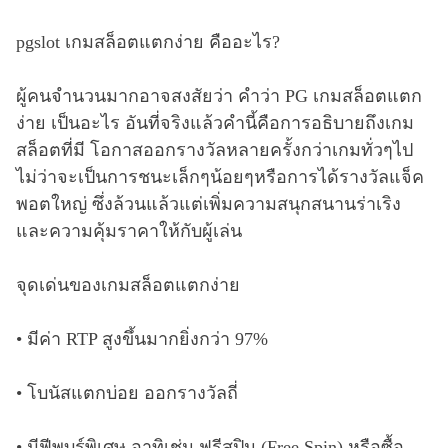
pgslot เกมสล็อตแตกง่าย คืออะไร?
ผู้คนจำนวนมากอาจสงสัยว่า คำว่า PG เกมสล็อตแตก
ง่าย เป็นอะไร อันที่จริงแล้วคำนี้คือการอธิบายถึงเกม
สล็อตที่มี โอกาสออกรางวัลหลายครั้งกว่าเกมทั่วๆไป
ไม่ว่าจะเป็นการชนะเล็กๆน้อยๆหรือการได้รางวัลแจ็ค
พอตใหญ่ ซึ่งล้วนแล้วแต่เพิ่มความสนุกสนานร่าเริง
และความคุ้มราคาให้กับผู้เล่น
จุดเด่นของเกมสล็อตแตกง่าย
• มีค่า RTP สูงขึ้นมากยิ่งกว่า 97%
• โบนัสแตกบ่อย ออกรางวัลถี่
• มีฟีพบร์พิเศษ อาทิเช่น ฟรีสปิน (Free Spin) หรือซื้อ