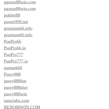
pgzeus88win.com
pgzeus88win.com
pokbet88
power999.net
premium66.info
premium66.info
PunPro66
PunPro66.in
PunPro777
PunPro777.io
puntaek66
Pussy888
pussy888fun
pussy888play
pussy888win
ramclubx.com
RENO88WIN.COM