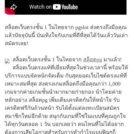
สล็อตเว็บตรงชั้น 1 ในไทยจาก pgslot ส่งตรงถึงมือคุณ
แล้วปัจจุบันนี้ บันเทิงใจกับเกมที่ดีที่สุดได้วันแล้ววันเล่า
สมัครเลย!
สล็อตเว็บตรงชั้น 1 ในไทยจาก
สล็อตpg
มาแล้ว!
สล็อตเว็บตรงแท้ที่เยี่ยมที่สุดในช่วงเวลานี้ พร้อมให้
บริการแบบจัดหนักจัดเต็ม กับสุดยอดเว็บไซต์ตรงแท้ที่
เหมาะสมที่สุด ส่งตรงเกมสล็อตถึงมือคุณกว่า 1,000
เกมจากค่ายเกมชั้นนำมากมายก่ายกอง นำโดยค่าย
หลักอย่าง สล็อตpg เพิ่มเติมเครดิตกันให้หนำใจ รับ
เครดิตฟรีกันถ้วนหน้า รับได้ตั้งแต่ลงทะเบียนสมัคร
สมาชิกใหม่อีกด้วย สนุกกับเกมที่ใช่ในแบบที่คุณถูกใจ
ได้ทุกวันตลอด 1 วัน บอกเลยว่า คนไหนที่ไม่ได้อยาก
ต้องการเสียโอกาสสำหรับการทำกำไรแบบฟินๆก็