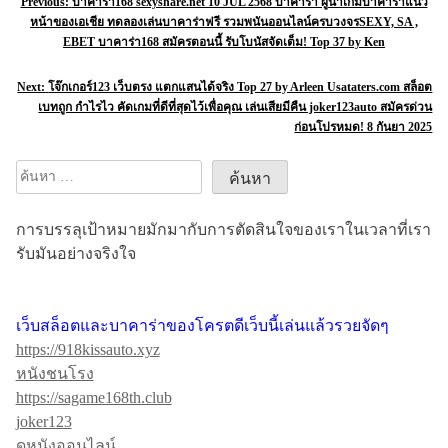
แ
Previous:
บาคาร่า168 sexyshare.net 10 JUL 2568 บาคาร่า ผู้นำเกมบาคาร่าแนว
หน้าของเอเชีย ทดลองเล่นบาคาร่าฟรี รวมพนันออนไลน์ครบวงจรSEXY, SA ,
น
EBET บาคาร่า168 สมัครตอนนี้ รับโบนัสจัดเต็ม! Top 37 by Ken
ะ
Next:
โจ๊กเกอร์123 เว็บตรง แตกแสนได้จริง Top 27 by Arleen Usataters.com สล็อต
แ
เบทถูก กำไรไว คัดเกมที่ดีที่สุดไว้เพื่อคุณ เล่นเสียมีคืน joker123auto สมัครด่วน
น
ก่อนโปรหมด! 8 กันยา 2025
ว
ค้นหา
เ
สำหรับ:
รื่
การบรรลุเป้าหมายมักมากับการตัดสินใจของเราในเวลาที่เรา
อ
รับมันอย่างจริงใจ
ง
เว็บสล็อตและบาคาร่าของโครตดีเว็บนี้เล่นแล้วรวยจัดๆ
https://918kissauto.xyz
หนังชนโรง
https://sagame168th.club
joker123
ดูหนังออนไลน์