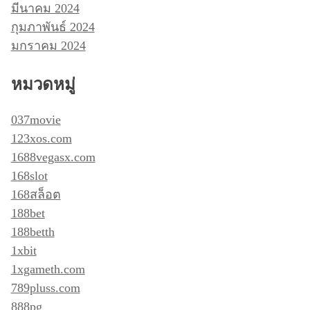
มีนาคม 2024
กุมภาพันธ์ 2024
มกราคม 2024
หมวดหมู่
037movie
123xos.com
1688vegasx.com
168slot
168สล็อต
188bet
188betth
1xbit
1xgameth.com
789pluss.com
888pg