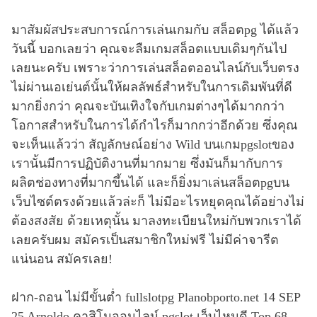
มาสัมผัสประสบการณ์การเล่นเกมกับ สล็อตpg ได้แล้ว
วันนี้ บอกเลยว่า คุณจะลืมเกมสล็อตแบบเดิมๆกันไป
เลยนะครับ เพราะว่าการเล่นสล็อตออนไลน์กับเว็บตรง
ไม่ผ่านเอเย่นต์นั้นให้ผลลัพธ์สำหรับในการเดิมพันที่ดี
มากยิ่งกว่า คุณจะบันเทิงใจกับเกมต่างๆได้มากกว่า
โอกาสสำหรับในการได้กำไรก็มากกว่าอีกด้วย ซึ่งคุณ
จะเห็นแล้วว่า สัญลักษณ์อย่าง Wild บนเกมpgslotของ
เรานั้นมีการปฏิบัติงานที่มากมาย ซึ่งมันก็มากับการ
ผลิตช่องทางที่มากขึ้นได้ และก็ยิ่งมาเล่นสล็อตpgบน
เว็บไซต์ตรงด้วยแล้วล่ะก็ ไม่มีอะไรหยุดคุณได้อย่างไม่
ต้องสงสัย ด้วยเหตุนั้น มาลงทะเบียนใหม่กับพวกเราได้
เลยครับผม สมัครเป็นสมาชิกใหม่ฟรี ไม่มีค่าจารีต
แน่นอน สมัครเลย!
ฝาก-ถอน ไม่มีขั้นต่ำ fullslotpg Planobporto.net 14 SEP
25 Arnoldo คาสิโนออนไลน์ pgslot เว็บไหนดี Top 68