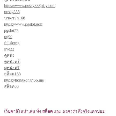
https://www.pussy888play.com
pussy888
บาคาร่า168
https://www.pgslot.golf
pgslot77
pg99
fullslotpg
live22
ดูหนัง
ดูหนังฟรี
ดูหนังฟรี
สล็อต168
https://hongkong456.me
สล็อต66
เว็บคาสิโนน่าเล่น ทั้ง
สล็อต
และ
บาคาร่า
ตึงจริงแตกบ่อย