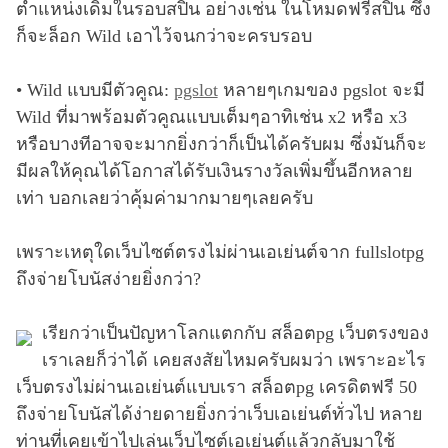
ตำแหน่งเดิมในรอบสปิน อย่างเช่น ในโหมดฟรีสปิน ซึ่ง
ก็จะล็อก Wild เอาไว้จนกว่าจะครบรอบ
• Wild แบบมีตัวคูณ:
pgslot
หลายๆเกมของ pgslot จะมี
Wild ที่มาพร้อมตัวคูณแบบเต็มๆอาทิเช่น x2 หรือ x3
หรือบางทีอาจจะมากยิ่งกว่าก็เป็นได้ครับผม ซึ่งมันก็จะ
มีผลให้คุณได้โอกาสได้รับเงินรางวัลเพิ่มขึ้นอีกหลาย
เท่า บอกเลยว่าคุ้มค่ามากมายๆเลยครับ
เพราะเหตุใดเว็บไซต์ตรงไม่ผ่านเอเย่นต์จาก fullslotpg
ถึงจ่ายโบนัสง่ายยิ่งกว่า?
เรียกว่าเป็นปัญหาโลกแตกกับ สล็อตpg เว็บตรงของ
เราเลยก็ว่าได้ เคยสงสัยไหมครับผมว่า เพราะอะไร
เว็บตรงไม่ผ่านเอเย่นต์แบบเรา สล็อตpg เครดิตฟรี 50
ถึงจ่ายโบนัสได้ง่ายดายยิ่งกว่าเว็บเอเย่นต์ทั่วไป หลาย
ท่านที่เคยเข้าไปเล่นเว็บไซต์เอเย่นต์แล้วกลับมาใช้