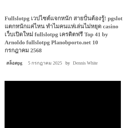
Fullslotpg เวปไซต์แจกหนัก สายปั่นต้องรู้! pgslot
แตกหนักแค่ไหน ทำไมคนแห่เล่นไม่หยุด casino
เว็บเปิดใหม่ fullslotpg เครดิตฟรี Top 41 by
Arnoldo fullslotpg Planobporto.net 10
กรกฎาคม 2568
สล็อตpg
5 กรกฎาคม 2025
by
Dennis White