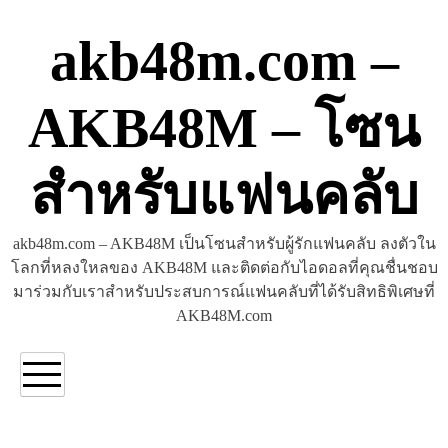
Skip
to
akb48m.com –
content
AKB48M – โซน
สำหรับแฟนคลับ
akb48m.com – AKB48M เป็นโซนสำหรับผู้รักแฟนคลับ ลงตัวใน
โลกที่หลงใหลของ AKB48M และติดต่อกับไอดอลที่คุณชื่นชอบ
มาร่วมกับเราสำหรับประสบการณ์แฟนคลับที่ได้รับสิทธิพิเศษที่
AKB48M.com