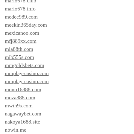
mario678.club
mario678.info
medee989.com
meekin365day.com
mexicanoo.com
mfj889xx.com
mia88th.com
mib555s.com
mmgoldsbets.com
mmplay-casino.com
mmplay-casino.com
mono16888.com
moza888.com
mwin9s.com
nagawaybet.com
nakoya1688.site
nbwin.me