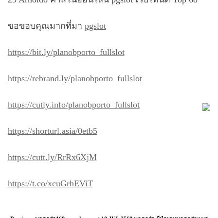
ขอขอบคุณมากที่มา
pgslot
https://bit.ly/planobporto_fullslot
https://rebrand.ly/planobporto_fullslot
https://cutly.info/planobporto_fullslot
https://shorturl.asia/0etb5
https://cutt.ly/RrRx6XjM
https://t.co/xcuGrhEViT