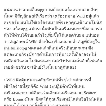
แน่นอนว่าเกมสล็อตpg รวมถึงเกมสล็อตจากค่ายอื่นๆ
นั้นจะมีสัญลักษณ์ที่เรียกว่า เครื่องหมาย Wild อยู่แล้ว
ล่ะขอรับ มันไม่ใช่เครื่องหมายที่จะพาคุณเข้าเกมโบนัส
ของ สล็อตpg แม้กระนั้นมันเป็นเครื่องหมายซึ่งสามารถ
ทำให้ท่านได้รับผลกำไรเพิ่มขึ้นได้เลยครับผม แน่นอน
ว่า สัญลักษณ์ Wild ถือเป็นเครื่องหมายสำคัญที่มีอยู่ใน
เกมfullslotpg ทดลองแล้วก็เกมจริงเกือบทุกเกม ซึ่ง
แต่ละเกมก็จะมีการดำเนินการที่บางครั้งก็อาจจะไม่
เหมือนกันออกไปนิดหน่อย แต่เป้าประสงค์หลักก็เช่นกัน
เลยล่ะขอรับ จะเป็นยังไงนั้น มาดูกันเลย!
• Wild คือผู้แทนของสัญลักษณ์ทั่วๆไป: หลักการที่
เข้าใจง่ายที่สุดก็คือ Wild จะปฏิบัติหน้าที่แทน
เครื่องหมายปกติอื่นๆเว้นเสียแต่เครื่องหมาย Scatter
หรือ Bonus มันจะมีผลให้คุณเรียงเพย์ไลน์หรือไลน์พนัน
ที่ชนะได้ง่ายมากยิ่งขึ้นนั่นเองนะครับ