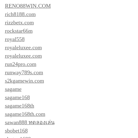
RENO88WIN.COM
rich8188.com
rizzbetx.com
rockstar66m
royal558
royaleluxee.com
royaleluxee.com
run24pro.com
runway789s.com
s2kgamewin.com
sagame
sagame168
sagame168th
sagame168th.com
sawan888 ทดลองเล่น
sbobet168