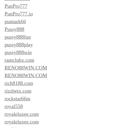
PunPro777
PunPro777.io
puntaek66
Pussy888
pussy888fun
pussy888play
pussy888win
ramclubx.com
RENO88WIN.COM
RENO88WIN.COM
rich8188.com
rizzbetx.com
rockstar66m
royal558
royaleluxee.com
royaleluxee.com