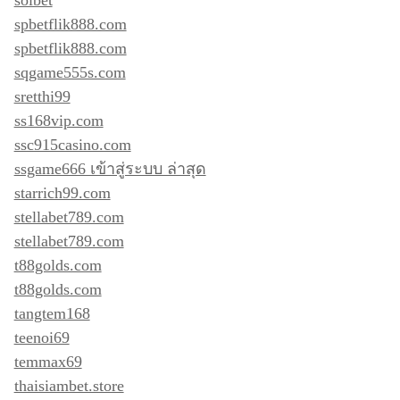
soibet
spbetflik888.com
spbetflik888.com
sqgame555s.com
sretthi99
ss168vip.com
ssc915casino.com
ssgame666 เข้าสู่ระบบ ล่าสุด
starrich99.com
stellabet789.com
stellabet789.com
t88golds.com
t88golds.com
tangtem168
teenoi69
temmax69
thaisiambet.store