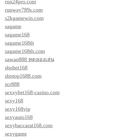
run24pro.com
runway789s.com
s2kgamewin.com
sagame
sagame168
sagame168th
sagame168th.com
sawan888 ทดลองเล่น
sbobet168
sbotop1688.com
scr888
sexxybet168-casino.com
sexy168
sexy168vip
sexyauto168
sexybaccarat168.com
sexygame