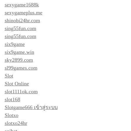
sexygame1688k
sexygameplus.me
shinobi24hr.com
sing55fun.com
sing55fun.com
six9game
six9game.win
sky2899.com
sl99games.com
Slot
Slot Online
slot1111ok.com
slot168
Slotgame666 เข้าสู่ระบบ
Slotxo
slotxo24hr