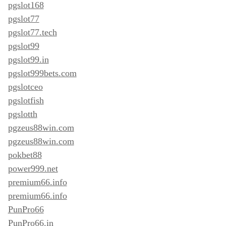
pgslot168
pgslot77
pgslot77.tech
pgslot99
pgslot99.in
pgslot999bets.com
pgslotceo
pgslotfish
pgslotth
pgzeus88win.com
pgzeus88win.com
pokbet88
power999.net
premium66.info
premium66.info
PunPro66
PunPro66.in