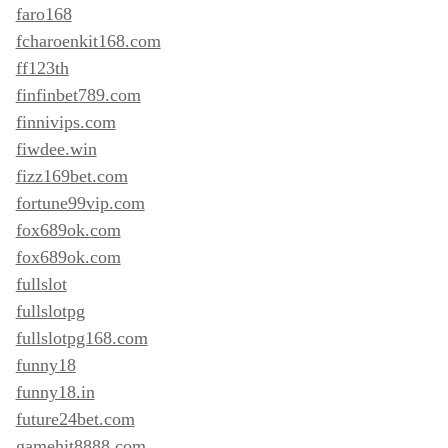
faro168
fcharoenkit168.com
ff123th
finfinbet789.com
finnivips.com
fiwdee.win
fizz169bet.com
fortune99vip.com
fox689ok.com
fox689ok.com
fullslot
fullslotpg
fullslotpg168.com
funny18
funny18.in
future24bet.com
gamehit8888.com