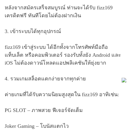
หลังจากสมัครเสร็จสมบูรณ์ ท่านจะได้รับ fizz169
เครดิตฟรี ทันทีโดยไม่ต้องฝากเงิน
3. เข้าระบบได้ทุกอุปกรณ์
fizz169 เข้าสู่ระบบ ได้อีกทั้งจากโทรศัพท์มือถือ
แท็บเล็ต หรือคอมพิวเตอร์ รองรับทั้งยัง Android และ
iOS ไม่ต้องดาวน์โหลดแอปพลิเคชันให้ยุ่งยาก
4. รวมเกมสล็อตแตกง่ายจากทุกค่าย
ค่ายเกมที่ได้รับความนิยมสูงสุดใน fizz169 อาทิเช่น:
PG SLOT – ภาพสวย ฟีเจอร์จัดเต็ม
Joker Gaming – โบนัสแตกไว