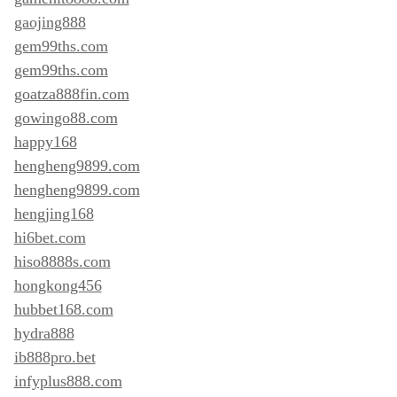
gaojing888
gem99ths.com
gem99ths.com
goatza888fin.com
gowingo88.com
happy168
hengheng9899.com
hengheng9899.com
hengjing168
hi6bet.com
hiso8888s.com
hongkong456
hubbet168.com
hydra888
ib888pro.bet
infyplus888.com