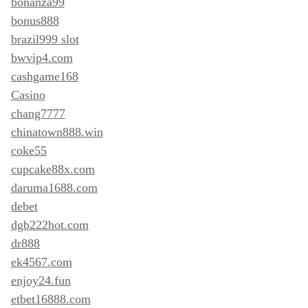
bonanza99
bonus888
brazil999 slot
bwvip4.com
cashgame168
Casino
chang7777
chinatown888.win
coke55
cupcake88x.com
daruma1688.com
debet
dgb222hot.com
dr888
ek4567.com
enjoy24.fun
etbet16888.com