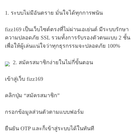
1. ระบบไม่มีอันตราย มั่นใจได้ทุกการพนัน
fizz169 เป็นเว็บไซต์ตรงที่ไม่ผ่านเอเย่นต์ มีระบบรักษา
ความปลอดภัย SSL รวมทั้งการรับรองตัวตนแบบ 2 ชั้น
เพื่อให้ผู้เล่นแน่ใจว่าทุกธุรกรรมจะปลอดภัย 100%
2. สมัครสมาชิกง่ายในไม่กี่ขั้นตอน
เข้าสู่เว็บ fizz169
คลิกปุ่ม “สมัครสมาชิก”
กรอกข้อมูลส่วนตัวตามแบบฟอร์ม
ยืนยัน OTP และก็เข้าสู่ระบบได้ในทันที