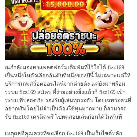
ณกำลังมองหาแพลตฟอร์มเดิมพันที่ไว้ใจได้ fizz169
เป็นหนึ่งในตัวเลือกอันดับที่หนึ่งของปีนี้ ไม่เฉพาะแต่ให้
บริการเกมสล็อตออนไลน์จากค่ายดัง แต่ยังมาพร้อม
ระบบ fizz169 สมัคร ที่ง่ายอย่างยิ่งแล้วก็ fizz169 เข้า
ระบบ ที่ปลอดภัย รองรับผู้เล่นทุกระดับ โดยเฉพาะคนที่
อยากเริ่มโดยไม่จำเป็นต้องใช้ทุนมากมาย ก็สามารถ
รับ
fizz169
เครดิตฟรี ไปทดสอบเล่นก่อนได้ในทันที
เหตุผลที่คุณควรที่จะเลือก fizz169 เป็นเว็บไซต์หลัก