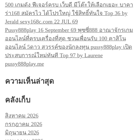
500 เกมดัง ฟีเจอร์ครบ เว็บดี มีโต๊ะให้เลือกเยอะ บาคา
ร่า168 สมัครไว ได้โปรใหญ่ ใช้สิทธิ์ทันใจ Top 36 by
Jerald sexy168c.com 22 JUL 69
Pussy888play 16 September 69 พุซซี่888 อาณาจักรเกม
ออนไลน์ที่ครบเครื่องที่สุด ชวนเพื่อนรับ 100 คาสิโน
ออนไลน์ 5ดาว สวรรค์ของนักลงทุน pussy888play เปิด
ประสบการณ์ใหม่ทันที Top 97 by Laurene
pussy888play.me
ความเห็นล่าสุด
คลังเก็บ
สิงหาคม 2026
กรกฎาคม 2026
มิถุนายน 2026