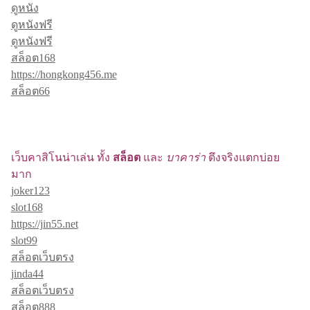
ดูหนัง
ดูหนังฟรี
ดูหนังฟรี
สล็อต168
https://hongkong456.me
สล็อต66
เว็บคาสิโนน่าเล่น ทั้ง
สล็อต
และ
บาคาร่า
ตึงจริงแตกบ่อย
มาก
joker123
slot168
https://jin55.net
slot99
สล็อตเว็บตรง
jinda44
สล็อตเว็บตรง
สล็อต888