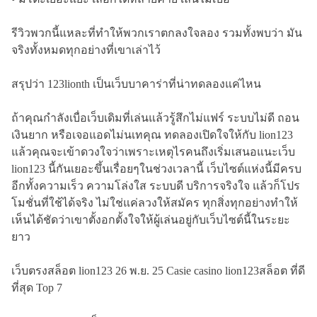
รีวิวพวกนี้แหละที่ทำให้พวกเราตกลงใจลอง รวมทั้งพบว่า มัน
จริงทั้งหมดทุกอย่างที่เขาเล่าไว้
สรุปว่า 123lionth เป็นเว็บบาคาร่าที่น่าทดลองแค่ไหน
ถ้าคุณกำลังเบื่อเว็บเดิมที่เล่นแล้วรู้สึกไม่แฟร์ ระบบไม่ดี ถอน
เงินยาก หรือเจอแอดไม่นเทคุณ ทดลองเปิดใจให้กับ lion123
แล้วคุณจะเข้าดวงใจว่าเพราะเหตุไรคนถึงเริ่มเสนอแนะเว็บ
lion123 นี้กันเยอะขึ้นเรื่อยๆในช่วงเวลานี้ เว็บไซต์แห่งนี้มีครบ
อีกทั้งความเร็ว ความโล่งใส ระบบดี บริการจริงใจ แล้วก็โปร
โมชั่นที่ใช้ได้จริง ไม่ใช่แค่ลวงให้สมัคร ทุกสิ่งทุกอย่างทำให้
เห็นได้ชัดว่าเขาตั้งอกตั้งใจให้ผู้เล่นอยู่กับเว็บไซต์นี้ในระยะ
ยาว
เว็บตรงสล็อต lion123 26 พ.ย. 25 Casie casino lion123สล็อต ที่ดี
ที่สุด Top 7