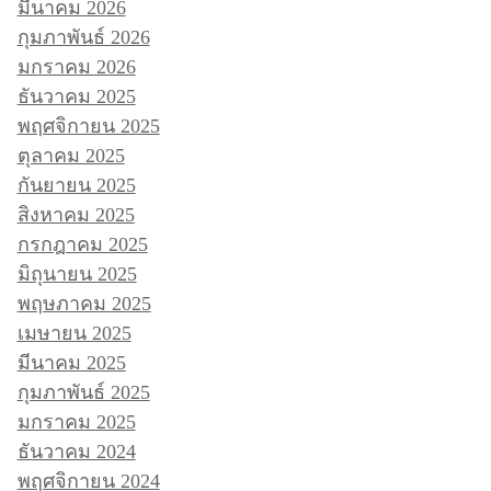
มีนาคม 2026
กุมภาพันธ์ 2026
มกราคม 2026
ธันวาคม 2025
พฤศจิกายน 2025
ตุลาคม 2025
กันยายน 2025
สิงหาคม 2025
กรกฎาคม 2025
มิถุนายน 2025
พฤษภาคม 2025
เมษายน 2025
มีนาคม 2025
กุมภาพันธ์ 2025
มกราคม 2025
ธันวาคม 2024
พฤศจิกายน 2024