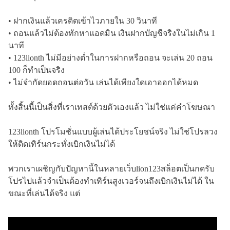
• ฝากเงินแล้วเครดิตเข้าไวภายใน 30 วินาที
• ถอนแล้วไม่ต้องทักหาแอดมิน เงินฝากบัญชีจริงในไม่เกิน 1
นาที
• 123lionth ไม่มีอย่างต่ำในการฝากหรือถอน จะเล่น 20 ถอน
100 ก็ทำเป็นจริง
• ไม่จำกัดยอดถอนต่อวัน เล่นได้เพียงใดเอาออกได้หมด
ทั้งสิ้นนี้เป็นสิ่งที่เราเทสต์ด้วยตัวเองแล้ว ไม่ใช่แค่คำโฆษณา
123lionth โปรโมชั่นแบบผู้เล่นได้ประโยชน์จริง ไม่ใช่โปรลวง
ให้ติดเทิร์นกระทั่งเบิกเงินไม่ได้
พวกเราเผชิญกับปัญหานี้ในหลายเว็บlion123สล็อตเป็นกดรับ
โปรไปแล้วจำเป็นต้องทำเทิร์นสูงเวอร์จนถึงเบิกเงินไม่ได้ ใน
ขณะที่เล่นได้จริง แต่