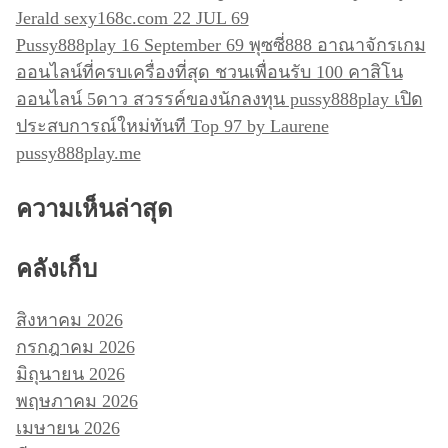
Jerald sexy168c.com 22 JUL 69
Pussy888play 16 September 69 พุซซี่888 อาณาจักรเกม
ออนไลน์ที่ครบเครื่องที่สุด ชวนเพื่อนรับ 100 คาสิโน
ออนไลน์ 5ดาว สวรรค์ของนักลงทุน pussy888play เปิด
ประสบการณ์ใหม่ทันที Top 97 by Laurene
pussy888play.me
ความเห็นล่าสุด
คลังเก็บ
สิงหาคม 2026
กรกฎาคม 2026
มิถุนายน 2026
พฤษภาคม 2026
เมษายน 2026