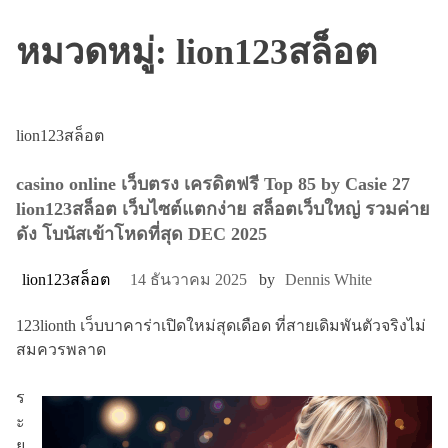
หมวดหมู่:
lion123สล็อต
lion123สล็อต
casino online เว็บตรง เครดิตฟรี Top 85 by Casie 27
lion123สล็อต เว็บไซต์แตกง่าย สล็อตเว็บใหญ่ รวมค่าย
ดัง โบนัสเข้าโหดที่สุด DEC 2025
lion123สล็อต
14 ธันวาคม 2025
by
Dennis White
123lionth เว็บบาคาร่าเปิดใหม่สุดเดือด ที่สายเดิมพันตัวจริงไม่
สมควรพลาด
ร
ะ
ย