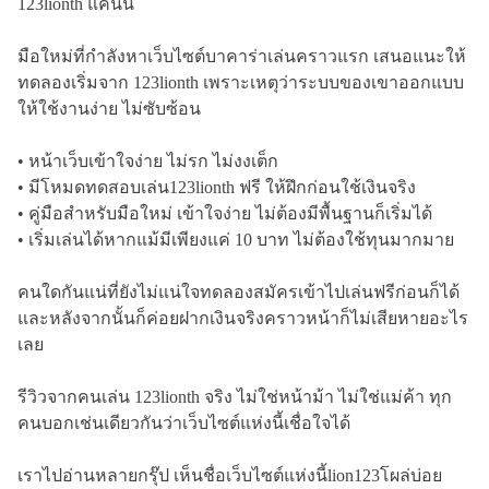
123lionth แค่นั้น
มือใหม่ที่กำลังหาเว็บไซต์บาคาร่าเล่นคราวแรก เสนอแนะให้
ทดลองเริ่มจาก 123lionth เพราะเหตุว่าระบบของเขาออกแบบ
ให้ใช้งานง่าย ไม่ซับซ้อน
• หน้าเว็บเข้าใจง่าย ไม่รก ไม่งงเต็ก
• มีโหมดทดสอบเล่น123lionth ฟรี ให้ฝึกก่อนใช้เงินจริง
• คู่มือสำหรับมือใหม่ เข้าใจง่าย ไม่ต้องมีพื้นฐานก็เริ่มได้
• เริ่มเล่นได้หากแม้มีเพียงแค่ 10 บาท ไม่ต้องใช้ทุนมากมาย
คนใดกันแน่ที่ยังไม่แน่ใจทดลองสมัครเข้าไปเล่นฟรีก่อนก็ได้
และหลังจากนั้นก็ค่อยฝากเงินจริงคราวหน้าก็ไม่เสียหายอะไร
เลย
รีวิวจากคนเล่น 123lionth จริง ไม่ใช่หน้าม้า ไม่ใช่แม่ค้า ทุก
คนบอกเช่นเดียวกันว่าเว็บไซต์แห่งนี้เชื่อใจได้
เราไปอ่านหลายกรุ๊ป เห็นชื่อเว็บไซต์แห่งนี้lion123โผล่บ่อย