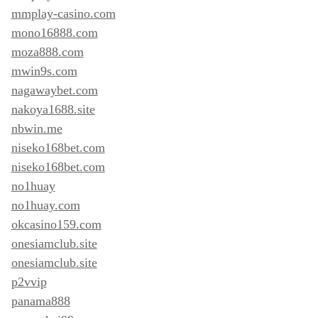
mmplay-casino.com
mono16888.com
moza888.com
mwin9s.com
nagawaybet.com
nakoya1688.site
nbwin.me
niseko168bet.com
niseko168bet.com
no1huay
no1huay.com
okcasino159.com
onesiamclub.site
onesiamclub.site
p2vvip
panama888