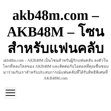
Skip
to
akb48m.com –
content
AKB48M – โซน
สำหรับแฟนคลับ
akb48m.com – AKB48M เป็นโซนสำหรับผู้รักแฟนคลับ ลงตัวใน
โลกที่หลงใหลของ AKB48M และติดต่อกับไอดอลที่คุณชื่นชอบ
มาร่วมกับเราสำหรับประสบการณ์แฟนคลับที่ได้รับสิทธิพิเศษที่
AKB48M.com