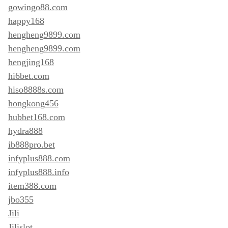
gowingo88.com
happy168
hengheng9899.com
hengheng9899.com
hengjing168
hi6bet.com
hiso8888s.com
hongkong456
hubbet168.com
hydra888
ib888pro.bet
infyplus888.com
infyplus888.info
item388.com
jbo355
Jili
Jilislot