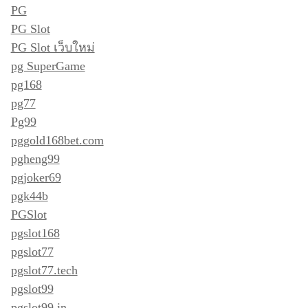
PG
PG Slot
PG Slot เว็บใหม่
pg SuperGame
pg168
pg77
Pg99
pggold168bet.com
pgheng99
pgjoker69
pgk44b
PGSlot
pgslot168
pgslot77
pgslot77.tech
pgslot99
pgslot99.in