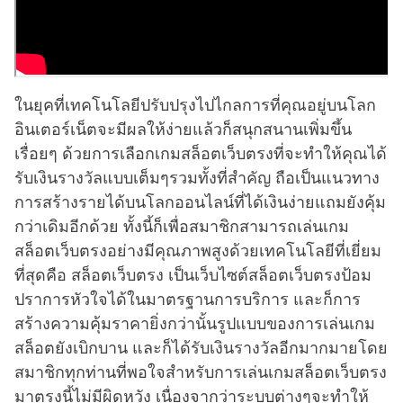
ในยุคที่เทคโนโลยีปรับปรุงไปไกลการที่คุณอยู่บนโลก
อินเตอร์เน็ตจะมีผลให้ง่ายแล้วก็สนุกสนานเพิ่มขึ้น
เรื่อยๆ ด้วยการเลือกเกมสล็อตเว็บตรงที่จะทำให้คุณได้
รับเงินรางวัลแบบเต็มๆรวมทั้งที่สำคัญ ถือเป็นแนวทาง
การสร้างรายได้บนโลกออนไลน์ที่ได้เงินง่ายแถมยังคุ้ม
กว่าเดิมอีกด้วย ทั้งนี้ก็เพื่อสมาชิกสามารถเล่นเกม
สล็อตเว็บตรงอย่างมีคุณภาพสูงด้วยเทคโนโลยีที่เยี่ยม
ที่สุดคือ สล็อตเว็บตรง เป็นเว็บไซต์สล็อตเว็บตรงป้อม
ปราการหัวใจได้ในมาตรฐานการบริการ และก็การ
สร้างความคุ้มราคายิ่งกว่านั้นรูปแบบของการเล่นเกม
สล็อตยังเบิกบาน และก็ได้รับเงินรางวัลอีกมากมายโดย
สมาชิกทุกท่านที่พอใจสำหรับการเล่นเกมสล็อตเว็บตรง
มาตรงนี้ไม่มีผิดหวัง เนื่องจากว่าระบบต่างๆจะทำให้