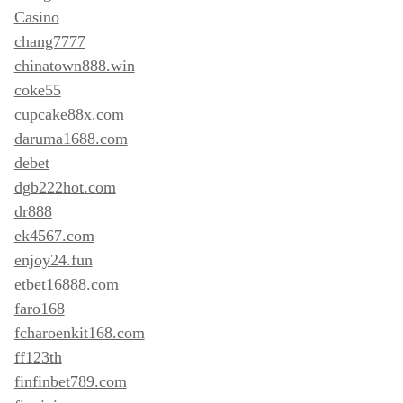
Casino
chang7777
chinatown888.win
coke55
cupcake88x.com
daruma1688.com
debet
dgb222hot.com
dr888
ek4567.com
enjoy24.fun
etbet16888.com
faro168
fcharoenkit168.com
ff123th
finfinbet789.com