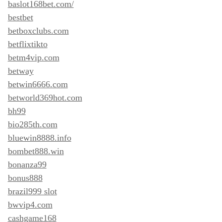
baslot168bet.com/
bestbet
betboxclubs.com
betflixtikto
betm4vip.com
betway
betwin6666.com
betworld369hot.com
bh99
bio285th.com
bluewin8888.info
bombet888.win
bonanza99
bonus888
brazil999 slot
bwvip4.com
cashgame168