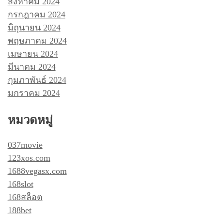
สิงหาคม 2024
กรกฎาคม 2024
มิถุนายน 2024
พฤษภาคม 2024
เมษายน 2024
มีนาคม 2024
กุมภาพันธ์ 2024
มกราคม 2024
หมวดหมู่
037movie
123xos.com
1688vegasx.com
168slot
168สล็อต
188bet