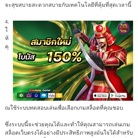
จะสุขสบายสะดวกสบายกับเทคโนโลยีที่คุ้มที่สุดเวลานี้
4.
ใ
ห้
คุ
ณใช้ระบบทดสอบเล่นเพื่อเลือกเกมสล็อตที่คุณชอบ
ซึ่งระบบนี้จะช่วยคุณได้และทำให้คุณสามารถเล่นเกม
สล็อตเว็บตรงได้อย่างมีประสิทธิภาพสูงมั่นใจได้สำหรับ