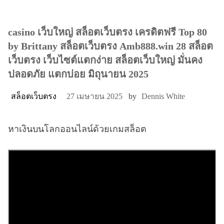
casino เว็บใหญ่ สล็อตเว็บตรง เครดิตฟรี Top 80
by Brittany สล็อตเว็บตรง Amb888.win 28 สล็อต
เว็บตรง เว็บไซต์แตกง่าย สล็อตเว็บใหญ่ มั่นคง
ปลอดภัย แตกบ่อย มิถุนายน 2025
สล็อตเว็บตรง
27 เมษายน 2025
by
Dennis White
หาเงินบนโลกออนไลน์ด้วยเกมสล็อต