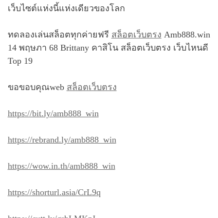
เว็บไซต์แห่งนี้แห่งเดียวของโลก
ทดลองเล่นสล็อตทุกค่ายฟรี
สล็อตเว็บตรง
Amb888.win
14 พฤษภา 68 Brittany คาสิโน สล็อตเว็บตรง เว็บไหนดี
Top 19
ขอขอบคุณweb
สล็อตเว็บตรง
https://bit.ly/amb888_win
https://rebrand.ly/amb888_win
https://wow.in.th/amb888_win
https://shorturl.asia/CrL9q