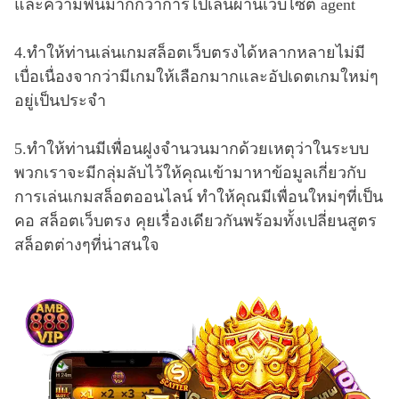
และความฟินมากกว่าการไปเล่นผ่านเว็บไซต์ agent
4.ทำให้ท่านเล่นเกมสล็อตเว็บตรงได้หลากหลายไม่มี
เบื่อเนื่องจากว่ามีเกมให้เลือกมากและอัปเดตเกมใหม่ๆ
อยู่เป็นประจำ
5.ทำให้ท่านมีเพื่อนฝูงจำนวนมากด้วยเหตุว่าในระบบ
พวกเราจะมีกลุ่มลับไว้ให้คุณเข้ามาหาข้อมูลเกี่ยวกับ
การเล่นเกมสล็อตออนไลน์ ทำให้คุณมีเพื่อนใหม่ๆที่เป็น
คอ สล็อตเว็บตรง คุยเรื่องเดียวกันพร้อมทั้งเปลี่ยนสูตร
สล็อตต่างๆที่น่าสนใจ