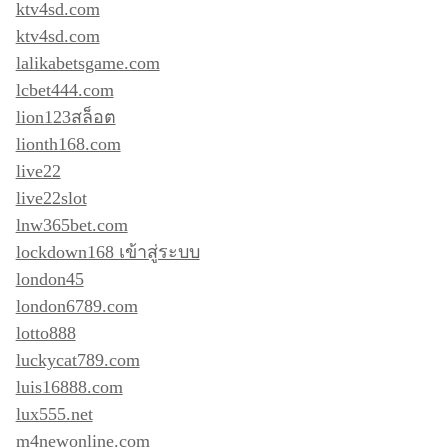
ktv4sd.com
ktv4sd.com
lalikabetsgame.com
lcbet444.com
lion123สล็อต
lionth168.com
live22
live22slot
lnw365bet.com
lockdown168 เข้าสู่ระบบ
london45
london6789.com
lotto888
luckycat789.com
luis16888.com
lux555.net
m4newonline.com