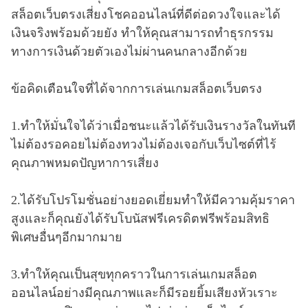
สล็อตเว็บตรงเสี่ยงโชคออนไลน์ที่ดีต่อดวงใจและได้
เงินจริงพร้อมด้วยยัง ทำให้คุณสามารถทำธุรกรรม
ทางการเงินด้วยตัวเองไม่ผ่านคนกลางอีกด้วย
ข้อคิดเตือนใจที่ได้จากการเล่นเกมสล็อตเว็บตรง
1.ทำให้มั่นใจได้ว่าเมื่อชนะแล้วได้รับเงินรางวัลในทันที
ไม่ต้องรอคอยไม่ต้องทวงไม่ต้องเจอกับเว็บไซต์ที่ไร้
คุณภาพหมดปัญหาการเสี่ยง
2.ได้รับโปรโมชั่นอย่างยอดเยี่ยมทำให้มีความคุ้มราคา
สูงและก็คุณยังได้รับโบนัสฟรีเครดิตฟรีพร้อมสิทธิ
พิเศษอื่นๆอีกมากมาย
3.ทำให้คุณเป็นสุขทุกคราวในการเล่นเกมสล็อต
ออนไลน์อย่างมีคุณภาพและก็มีรอยยิ้มเสียงหัวเราะ