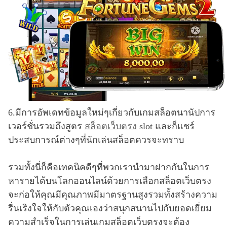
6.มีการอัพเดทข้อมูลใหม่ๆเกี่ยวกับเกมสล็อตนานัปการ
เวอร์ชั่นรวมถึงสูตร
สล็อตเว็บตรง
slot และก็แชร์
ประสบการณ์ต่างๆที่นักเล่นสล็อตควรจะทราบ
รวมทั้งนี่ก็คือเทคนิคดีๆที่พวกเรานำมาฝากกันในการ
หารายได้บนโลกออนไลน์ด้วยการเลือกสล็อตเว็บตรง
จะก่อให้คุณมีคุณภาพมีมาตรฐานสูงรวมทั้งสร้างความ
รื่นเริงใจให้กับตัวคุณเองว่าสนุกสนานไปกับยอดเยี่ยม
ความสำเร็จในการเล่นเกมสล็อตเว็บตรงจะต้อง