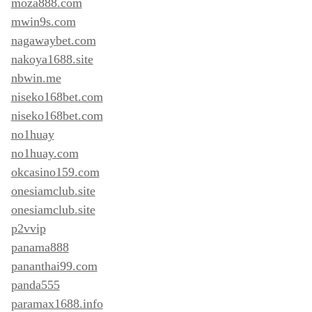
moza888.com
mwin9s.com
nagawaybet.com
nakoya1688.site
nbwin.me
niseko168bet.com
niseko168bet.com
no1huay
no1huay.com
okcasino159.com
onesiamclub.site
onesiamclub.site
p2vvip
panama888
pananthai99.com
panda555
paramax1688.info