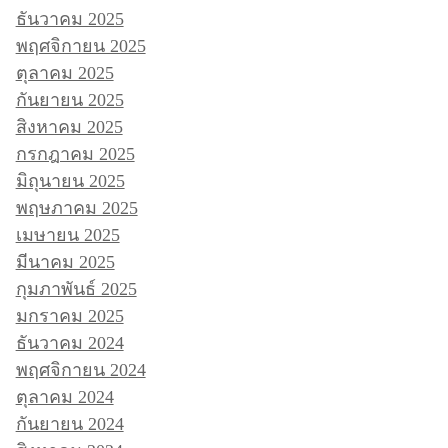
ธันวาคม 2025
พฤศจิกายน 2025
ตุลาคม 2025
กันยายน 2025
สิงหาคม 2025
กรกฎาคม 2025
มิถุนายน 2025
พฤษภาคม 2025
เมษายน 2025
มีนาคม 2025
กุมภาพันธ์ 2025
มกราคม 2025
ธันวาคม 2024
พฤศจิกายน 2024
ตุลาคม 2024
กันยายน 2024