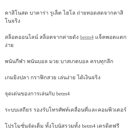
คาสิโนสด บาคาร่า รูเล็ต ไฮโล ถ่ายทอดสดจากคาสิ
โนจริง
สล็อตออนไลน์ สล็อตจากค่ายดัง
betm4
แจ็คพอตแตก
ง่าย
พนันกีฬา พนันบอล มวย บาสเกตบอล ครบทุกลีก
เกมยิงปลา กราฟิกสวย เล่นง่าย ได้เงินจริง
จุดเด่นของการเล่นกับ betm4
ระบบเสถียร รองรับโทรศัพท์เคลื่อนที่และคอมพิวเตอร์
โปรโมชั่นจัดเต็ม ทั้งโบนัสรวมทั้ง betm4 เครดิตฟรี