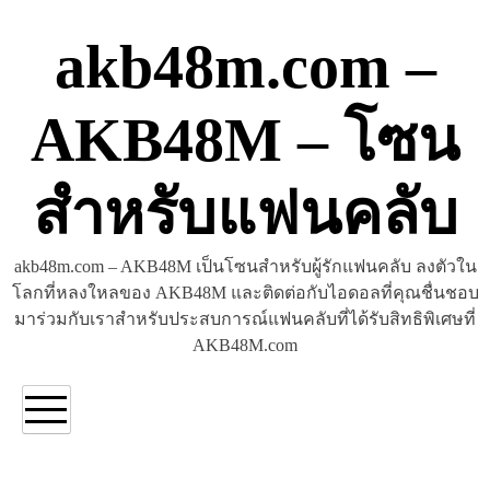
Skip
to
akb48m.com –
content
AKB48M – โซน
สำหรับแฟนคลับ
akb48m.com – AKB48M เป็นโซนสำหรับผู้รักแฟนคลับ ลงตัวใน
โลกที่หลงใหลของ AKB48M และติดต่อกับไอดอลที่คุณชื่นชอบ
มาร่วมกับเราสำหรับประสบการณ์แฟนคลับที่ได้รับสิทธิพิเศษที่
AKB48M.com