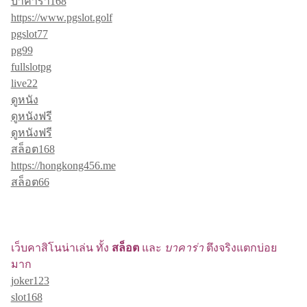
บาคาร่า168
https://www.pgslot.golf
pgslot77
pg99
fullslotpg
live22
ดูหนัง
ดูหนังฟรี
ดูหนังฟรี
สล็อต168
https://hongkong456.me
สล็อต66
เว็บคาสิโนน่าเล่น ทั้ง
สล็อต
และ
บาคาร่า
ตึงจริงแตกบ่อย
มาก
joker123
slot168