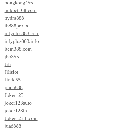
hongkong456
hubbet168.com
hydra888
ib888pro.bet
infyplus888.com
infyplus888.info
item388.com
jbo355
Jili
Jilislot
Jinda55
jinda888
Joker123
joker123auto
joker123th
Joker123th.com
juad888