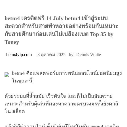
betm4 เครดิตฟรี 14 July betm4 เข้าสู่ระบบ
สะดวกสำหรับสายทำหลายอย่างพร้อมกันเหมาะ
กับสายศึกษาก่อนเล่นไม่เปลืองแบต Top 35 by
Toney
betm4vip.com
3 ตุลาคม 2025
by
Dennis White
betm4 คือแพลตฟอร์มการพนันออนไลน์ยอดนิยมสูง
ในขณะนี้
ด้วยระบบที่ล้ำสมัย เร็วทันใจ และก็ไม่เป็นอันตราย
เหมาะสำหรับผู้เล่นที่มองหาความครบวงจรทั้งยังคาสิ
โน สล็อต
แล้วก็กีฬาออนไลน์ ทั้งยังยังมีโปรโมชั่น betm4 เครดิต