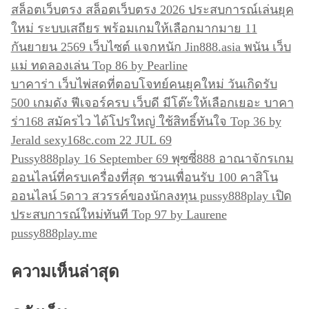
สล็อตเว็บตรง สล็อตเว็บตรง 2026 ประสบการณ์เล่นยุค
ใหม่ ระบบเสถียร พร้อมเกมให้เลือกมากมาย 11
กันยายน 2569 เว็บไซต์ แจกหนัก Jin888.asia พนัน เว็บ
แม่ ทดลองเล่น Top 86 by Pearline
บาคาร่า เว็บไพ่สดที่ตอบโจทย์คนยุคใหม่ วันเกิดรับ
500 เกมดัง ฟีเจอร์ครบ เว็บดี มีโต๊ะให้เลือกเยอะ บาคา
ร่า168 สมัครไว ได้โปรใหญ่ ใช้สิทธิ์ทันใจ Top 36 by
Jerald sexy168c.com 22 JUL 69
Pussy888play 16 September 69 พุซซี่888 อาณาจักรเกม
ออนไลน์ที่ครบเครื่องที่สุด ชวนเพื่อนรับ 100 คาสิโน
ออนไลน์ 5ดาว สวรรค์ของนักลงทุน pussy888play เปิด
ประสบการณ์ใหม่ทันที Top 97 by Laurene
pussy888play.me
ความเห็นล่าสุด