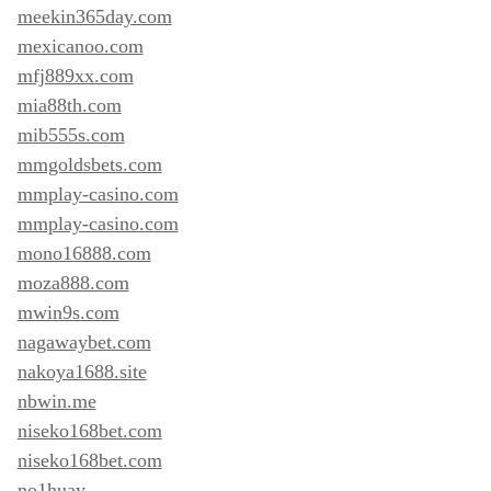
meekin365day.com
mexicanoo.com
mfj889xx.com
mia88th.com
mib555s.com
mmgoldsbets.com
mmplay-casino.com
mmplay-casino.com
mono16888.com
moza888.com
mwin9s.com
nagawaybet.com
nakoya1688.site
nbwin.me
niseko168bet.com
niseko168bet.com
no1huay