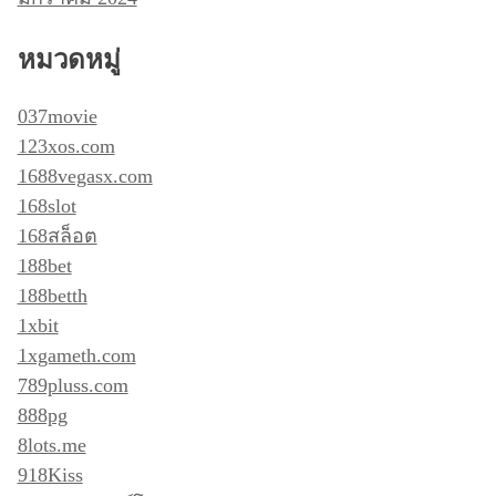
หมวดหมู่
037movie
123xos.com
1688vegasx.com
168slot
168สล็อต
188bet
188betth
1xbit
1xgameth.com
789pluss.com
888pg
8lots.me
918Kiss