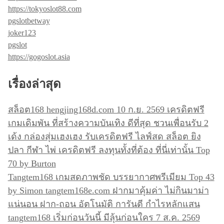
https://tokyoslot88.com
pgslotbetway
joker123
pgslot
https://gogoslot.asia
เรื่องล่าสุด
สล็อต168 hengjing168d.com 10 ก.ย. 2569 เครดิตฟรี
เกมเดิมพัน ที่สร้างความบันเทิง ดีที่สุด ชวนเพื่อนรับ 2
เด้ง กล่องสุ่มเฮงเฮง รับเครดิตฟรี ไลฟ์สด สล็อต ยิง
ปลา กีฬา ไพ่ เครดิตฟรี ลงทุนทั้งที่ต้อง ที่นี่เท่านั้น Top
70 by Burton
Tangtem168 เกมสดภาพชัด บรรยากาศพรีเมียม Top 43
by Simon tangtem168e.com ฝากมาคุ้มค่า ไม่กินมาม่า
แน่นอน ฝาก-ถอน อัตโนมัติ การันตี กำไรหลักแสน
tangtem168 เริ่มก่อนวันนี้ มีลุ้นก่อนใคร 7 ส.ค. 2569