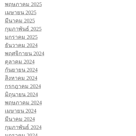
พฤษภาคม 2025
เมษายน 2025
มีนาคม 2025
กุมภาพันธ์ 2025
มกราคม 2025
ธันวาคม 2024
พฤศจิกายน 2024
ตุลาคม 2024
กันยายน 2024
สิงหาคม 2024
กรกฎาคม 2024
มิถุนายน 2024
พฤษภาคม 2024
เมษายน 2024
มีนาคม 2024
กุมภาพันธ์ 2024
มกราคม 2024