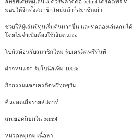
สิทธิพิเศษที่ผู้เล่นไม่ควรพลาดคือ betm4 เครดิตฟรี ที่
มอบให้อีกทั้งสมาชิกใหม่แล้วก็สมาชิกเก่า
ช่วยให้ผู้เล่นมีทุนเริ่มต้นมากขึ้น และทดลองเล่นเกมได้
โดยไม่จำเป็นต้องใช้เงินตนเอง
โบนัสต้อนรับสมาชิกใหม่ รับเครดิตฟรีทันที
ฝากหนแรก รับโบนัสเพิ่ม 100%
กิจกรรมแจกเครดิตฟรีทุกๆวัน
คืนยอดเสียรายสัปดาห์
เกมยอดนิยมใน betm4
หมวดหมู่เกม เนื้อหา