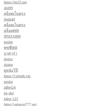
https://jin55.net
slot99
สล็อตเว็บตรง
jinda44
สล็อตเว็บตรง
สล็อต888
JINDA888
pgslot
พุซซี่888
บาคาร่า
slotxo
slotpg
ดูหนังโป๊
https://1xbetth.vip
pgslot
allbet24
pg slot
joker 123
https://samurai777.net