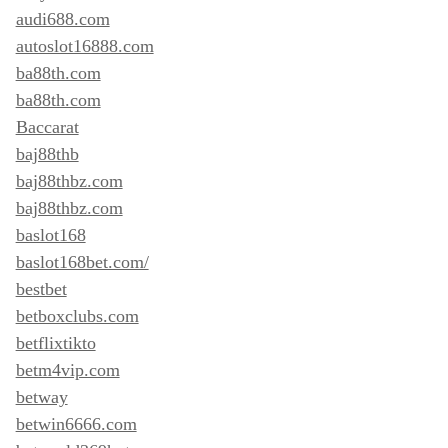
audi688.com
autoslot16888.com
ba88th.com
ba88th.com
Baccarat
baj88thb
baj88thbz.com
baj88thbz.com
baslot168
baslot168bet.com/
bestbet
betboxclubs.com
betflixtikto
betm4vip.com
betway
betwin6666.com