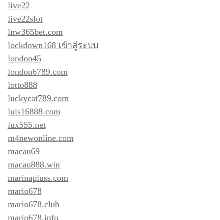
live22
live22slot
lnw365bet.com
lockdown168 เข้าสู่ระบบ
london45
london6789.com
lotto888
luckycat789.com
luis16888.com
lux555.net
m4newonline.com
macau69
macau888.win
marinapluss.com
mario678
mario678.club
mario678.info