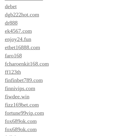
debet
dgb222hot.com
dr888
ek4567.com
enjoy24.fun
etbet16888.com
faro168
fcharoenkit168.com
ff123th
finfinbet789.com
finnivips.com
fiwdee.win
fizz169bet.com
fortune99vip.com
fox689ok.com
fox689ok.com