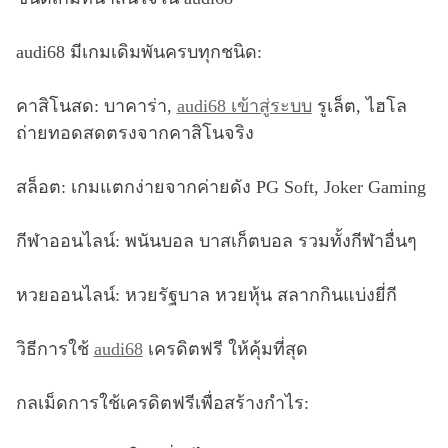
audi68 มีเกมเดิมพันครบทุกชนิด:
คาสิโนสด: บาคาร่า,
audi68 เข้าสู่ระบบ
รูเล็ต, ไฮโล
ถ่ายทอดสดตรงจากคาสิโนจริง
สล็อต: เกมแตกง่ายจากค่ายดัง PG Soft, Joker Gaming
กีฬาออนไลน์: พนันบอล บาสเก็ตบอล รวมทั้งกีฬาอื่นๆ
หวยออนไลน์: หวยรัฐบาล หวยหุ้น สลากกินแบ่งยี่กี
วิธีการใช้
audi68
เครดิตฟรี ให้คุ้มที่สุด
กลเม็ดการใช้เครดิตฟรีเพื่อสร้างกำไร: