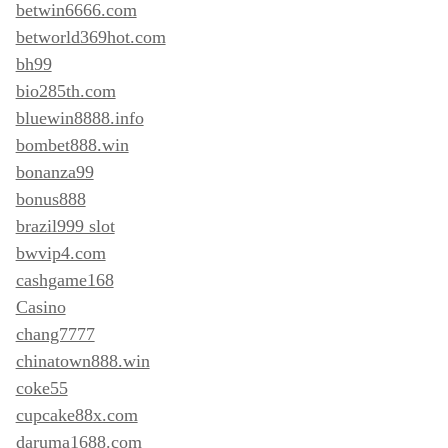
betwin6666.com
betworld369hot.com
bh99
bio285th.com
bluewin8888.info
bombet888.win
bonanza99
bonus888
brazil999 slot
bwvip4.com
cashgame168
Casino
chang7777
chinatown888.win
coke55
cupcake88x.com
daruma1688.com