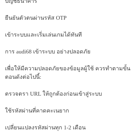
บัญชีธนาคาร
ยืนยันตัวตนผ่านรหัส OTP
เข้าระบบและเริ่มเล่นเกมได้ทันที
การ audi68 เข้าระบบ อย่างปลอดภัย
เพื่อให้มีความปลอดภัยของข้อมูลผู้ใช้ ควรทำตามขั้น
ตอนดังต่อไปนี้:
ตรวจตรา URL ให้ถูกต้องก่อนเข้าสู่ระบบ
ใช้รหัสผ่านที่คาดคะเนยาก
เปลี่ยนแปลงรหัสผ่านทุก 1-2 เดือน