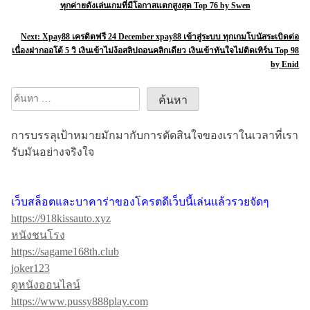
ทุกค่ายดังเล่นเกมที่มีโอกาสแตกสูงสุด Top 76 by Swen
น
ะ
Next:
Xpay88 เครดิตฟรี 24 December xpay88 เข้าสู่ระบบ ทุกเกมโบนัสระเบิดต่อ
เนื่องฝากออโต้ 5 วิ เงินเข้าไม่ง้อสลิปถอนคลิกเดียว เงินเข้าทันใจไม่ติดเทิร์น Top 98
แ
by Enid
น
ว
ค้นหา
เ
สำหรับ:
การบรรลุเป้าหมายมักมากับการตัดสินใจของเราในเวลาที่เรา
รื่
รับมันอย่างจริงใจ
อ
ง
เว็บสล็อตและบาคาร่าของโครตดีเว็บนี้เล่นแล้วรวยจัดๆ
https://918kissauto.xyz
หนังชนโรง
https://sagame168th.club
joker123
ดูหนังออนไลน์
https://www.pussy888play.com