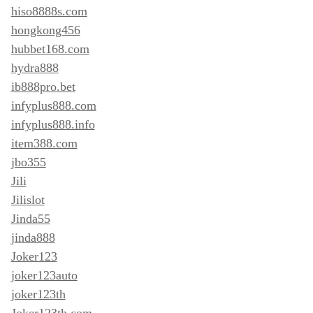
hiso8888s.com
hongkong456
hubbet168.com
hydra888
ib888pro.bet
infyplus888.com
infyplus888.info
item388.com
jbo355
Jili
Jilislot
Jinda55
jinda888
Joker123
joker123auto
joker123th
Joker123th.com