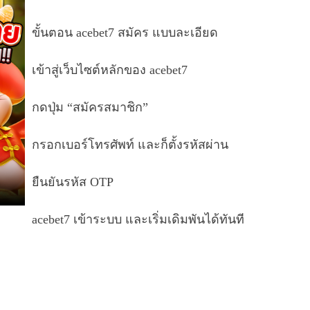
ขั้นตอน acebet7 สมัคร แบบละเอียด
เข้าสู่เว็บไซต์หลักของ acebet7
กดปุ่ม “สมัครสมาชิก”
กรอกเบอร์โทรศัพท์ และก็ตั้งรหัสผ่าน
ยืนยันรหัส OTP
acebet7 เข้าระบบ และเริ่มเดิมพันได้ทันที