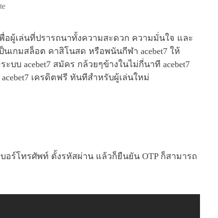
te
พื่อผู้เล่นที่ปรารถนาทั้งความสะดวก ความมั่นใจ และ
็นเกมสล็อต คาสิโนสด หรือพนันกีฬา acebet7 ให้
ระบบ acebet7 สมัคร กล้วยๆข้างในไม่กี่นาที acebet7
acebet7 เครดิตฟรี ทันทีสำหรับผู้เล่นใหม่
บอร์โทรศัพท์ ตั้งรหัสผ่าน แล้วก็ยืนยัน OTP ก็สามารถ