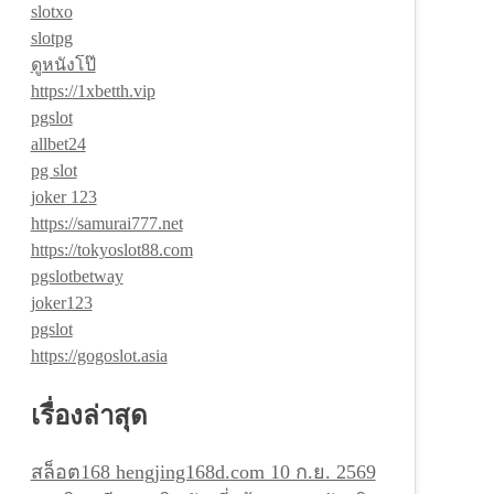
slotxo
slotpg
ดูหนังโป๊
https://1xbetth.vip
pgslot
allbet24
pg slot
joker 123
https://samurai777.net
https://tokyoslot88.com
pgslotbetway
joker123
pgslot
https://gogoslot.asia
เรื่องล่าสุด
สล็อต168 hengjing168d.com 10 ก.ย. 2569