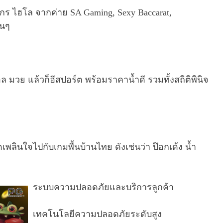
กร ไฮโล จากค่าย SA Gaming, Sexy Baccarat,
่นๆ
ล มวย แล้วก็อีสปอร์ต พร้อมราคาน้ำดี รวมทั้งสถิติพินิจ
ดเพลินใจไปกับเกมพื้นบ้านไทย ดังเช่นว่า ป๊อกเด้ง น้ำ
ระบบความปลอดภัยและบริการลูกค้า
เทคโนโลยีความปลอดภัยระดับสูง