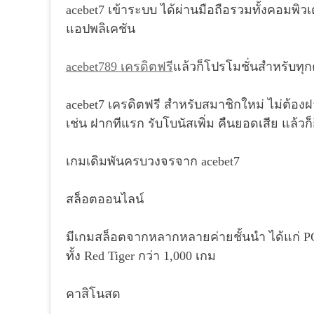
acebet7 เข้าระบบ ได้ผ่านมือถือรวมทั้งคอมพิวเต
แอปพลิเคชัน
acebet789 เครดิตฟรี
แล้วก็โปรโมชั่นสำหรับทุ
acebet7 เครดิตฟรี สำหรับสมาชิกใหม่ ไม่ต้องฝา
เช่น ฝากทีแรก รับโบนัสเพิ่ม คืนยอดเสีย แล้ว
เกมเดิมพันครบวงจรจาก acebet7
สล็อตออนไลน์
มีเกมสล็อตจากหลากหลายค่ายชั้นนำ ได้แก่ PG,
ทั้ง Red Tiger กว่า 1,000 เกม
คาสิโนสด