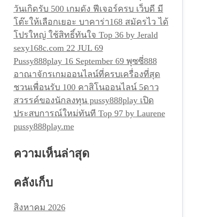
วันเกิดรับ 500 เกมดัง ฟีเจอร์ครบ เว็บดี มี
โต๊ะให้เลือกเยอะ บาคาร่า168 สมัครไว ได้
โปรใหญ่ ใช้สิทธิ์ทันใจ Top 36 by Jerald
sexy168c.com 22 JUL 69
Pussy888play 16 September 69 พุซซี่888
อาณาจักรเกมออนไลน์ที่ครบเครื่องที่สุด
ชวนเพื่อนรับ 100 คาสิโนออนไลน์ 5ดาว
สวรรค์ของนักลงทุน pussy888play เปิด
ประสบการณ์ใหม่ทันที Top 97 by Laurene
pussy888play.me
ความเห็นล่าสุด
คลังเก็บ
สิงหาคม 2026