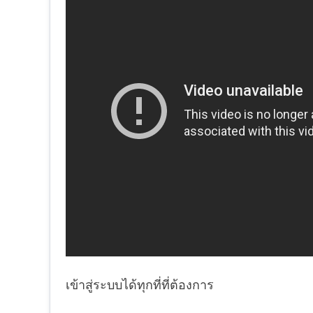
เข้าสู่ระบบได้ทุกที่ที่ต้องการ