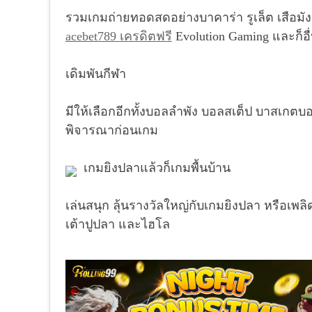
รวมเกมถ่ายทอดสดอย่างบาคาร่า รูเล็ต เสือมัง
acebet789 เครดิตฟรี
Evolution Gaming และก็อื
เดิมพันกีฬา
มีให้เลือกอีกทั้งบอลลำพัง บอลสเต็ป บาสเกตบอ
พิจารณาก่อนเกม
เกมยิงปลาแล้วก็เกมพื้นบ้าน
เล่นสนุก ลุ้นรางวัลใหญ่กับเกมยิงปลา หรือเพลิ
เต้าปูปลา และไฮโล