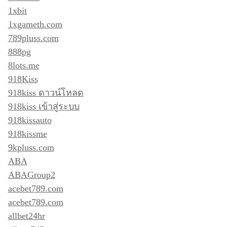
1xbit
1xgameth.com
789pluss.com
888pg
8lots.me
918Kiss
918kiss ดาวน์โหลด
918kiss เข้าสู่ระบบ
918kissauto
918kissme
9kpluss.com
ABA
ABAGroup2
acebet789.com
acebet789.com
allbet24hr