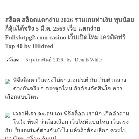
สล็อต สล็อตแตกง่าย 2026 รวมเกมทำเงิน ทุนน้อย
ก็ลุ้นได้จริง 5 มี.ค. 2569 เว็บ แตกง่าย
Fullslotpg2.com casino เว็บเปิดใหม่ เครดิตฟรี
Top 40 by Hildred
สล็อต
5 กุมภาพันธ์ 2026
by
Dennis White
พีจีสล็อต เว็บตรงไม่ผ่านเอเย่นต์ กับ เว็บตัวกลาง
ต่างกันจริง ๆ ตรงจุดไหน ถ้าต้องตัดสินใจ ควร
เลือกแบบไหน
เวลาที่เรา จะเล่น เกมพีจีสล็อต เรามัก เกิดคำถาม
ในใจ ทันที ว่าต้องเลือก เว็บไซต์แบบไหน เว็บตรง
กับ เว็บเอเย่นต์ต่างกันยังไง แล้วถ้าต้องเลือก ควรไป
ทางไหน
สล็อต
กันแน่