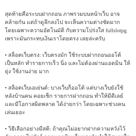
สุดท้ายคือระบบฝากถอน ภาพรวมบนหน้าเว็บ อาจ
คล้ายกัน แต่ถ้าดูลึกลงไป จะเห็นความต่างชัดมาก
โดยเฉพาะความอัตโนมัติ กับความโปร่งใส fullslotpg
เพราะมันกระทบเงินเราโดยตรง เลยล่ะครับ
• สล็อตเว็บตรง: เว็บตรงมัก ใช้ระบบฝากถอนออโต้
เป็นหลัก ทำรายการเร็ว นิ่ง และไม่ต้องผ่านแอดมิน ให้
ยุ่ง ใช้งานง่าย มาก
• สล็อตเว็บเอเย่นต์: บางเว็บก็ออโต้ แต่บางเว็บยังใช้
หลังบ้านคน คอยเช็ก รายการฝากถอน ทำให้มีดีเลย์
และมีโอกาสผิดพลาด ได้ง่ายกว่า โดยเฉพาะช่วงคน
เล่นเยอะ
• วิธีเลือกอย่างมีสติ: ถ้าคุณไม่อยากฝากความหวังไว้