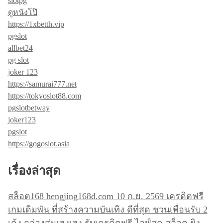
slotpg
ดูหนังโป๊
https://1xbetth.vip
pgslot
allbet24
pg slot
joker 123
https://samurai777.net
https://tokyoslot88.com
pgslotbetway
joker123
pgslot
https://gogoslot.asia
เรื่องล่าสุด
สล็อต168 hengjing168d.com 10 ก.ย. 2569 เครดิตฟรี
เกมเดิมพัน ที่สร้างความบันเทิง ดีที่สุด ชวนเพื่อนรับ 2
เด้ง กล่องสุ่มเฮงเฮง รับเครดิตฟรี ไลฟ์สด สล็อต ยิง