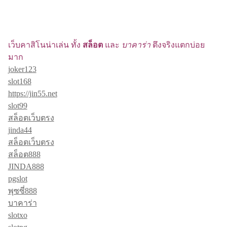
เว็บคาสิโนน่าเล่น ทั้ง
สล็อต
และ
บาคาร่า
ตึงจริงแตกบ่อย
มาก
joker123
slot168
https://jin55.net
slot99
สล็อตเว็บตรง
jinda44
สล็อตเว็บตรง
สล็อต888
JINDA888
pgslot
พุซซี่888
บาคาร่า
slotxo