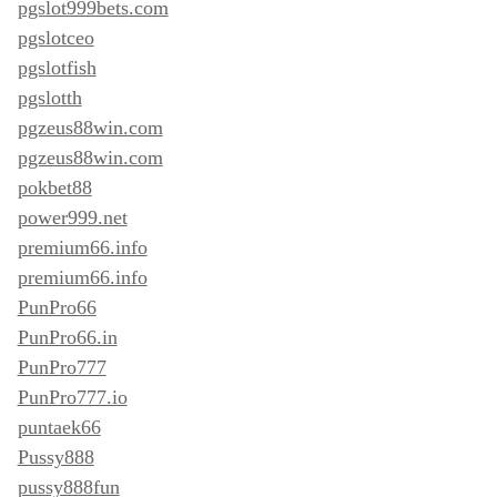
pgslot999bets.com
pgslotceo
pgslotfish
pgslotth
pgzeus88win.com
pgzeus88win.com
pokbet88
power999.net
premium66.info
premium66.info
PunPro66
PunPro66.in
PunPro777
PunPro777.io
puntaek66
Pussy888
pussy888fun