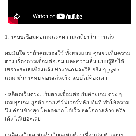
1. ระบบเชื่อมต่อเกมและความเสถียรในการเล่น
ผมมั่นใจ ว่าถ้าคุณลองใช้ ทั้งสองแบบ คุณจะเห็นความ
ต่าง เรื่องการเชื่อมต่อเกม และความลื่น แบบรู้สึกได้
เพราะระบบเบื้องหลัง ทำงานคนละวิธี จริง ๆ pgslot
แถม มันกระทบ ตอนเล่นจริง แบบไม่ต้องเดา
• สล็อตเว็บตรง: เว็บตรงเชื่อมต่อ กับค่ายเกม ตรง ๆ
เกมทุกเกม ถูกดึง จากเซิร์ฟเวอร์หลัก ทันที ทำให้ความ
นิ่ง ค่อนข้างสูง โหลดฉาก ได้เร็ว ลดโอกาสค้าง หรือ
เด้ง ได้เยอะเลย
• สล็อตเว็บเอเย่นต์: เว็บเอเย่นต์จะเชื่อมต่อ ตัวกลาง