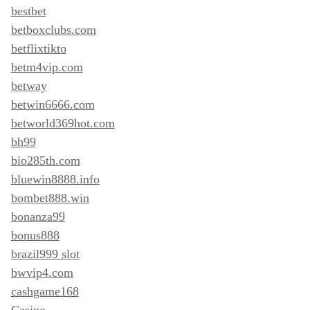
bestbet
betboxclubs.com
betflixtikto
betm4vip.com
betway
betwin6666.com
betworld369hot.com
bh99
bio285th.com
bluewin8888.info
bombet888.win
bonanza99
bonus888
brazil999 slot
bwvip4.com
cashgame168
Casino