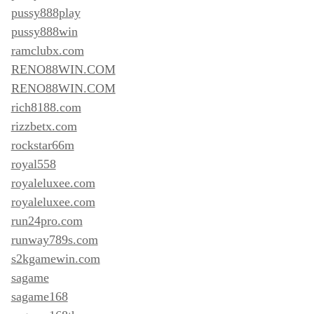
pussy888play
pussy888win
ramclubx.com
RENO88WIN.COM
RENO88WIN.COM
rich8188.com
rizzbetx.com
rockstar66m
royal558
royaleluxee.com
royaleluxee.com
run24pro.com
runway789s.com
s2kgamewin.com
sagame
sagame168