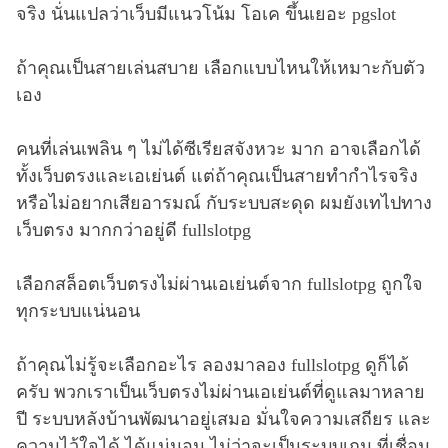
จริง นั่นแปลว่าเว็บมีแนวโน้ม โอเค ขึ้นเยอะ pgslot
ถ้าคุณเป็นสายเล่นสบาย เลือกแบบไหนให้เหมาะกับตัว
เอง
คนที่เล่นเพลิน ๆ ไม่ได้ซีเรียสจังหวะ มาก อาจเลือกได้
ทั้งเว็บตรงและเอเย่นต์ แต่ถ้าคุณเป็นสายทำกำไรจริง
หรือไม่อยากเสียอารมณ์ กับระบบสะดุด ผมยังเทไปทาง
เว็บตรง มากกว่าอยู่ดี fullslotpg
เลือกสล็อตเว็บตรงไม่ผ่านเอเย่นต์จาก fullslotpg ถูกใจ
ทุกระบบแน่นอน
ถ้าคุณไม่รู้จะเลือกอะไร ลองมาลอง fullslotpg ดูก็ได้
ครับ พวกเราเป็นเว็บตรงไม่ผ่านเอเย่นต์ที่ดูแลมาหลาย
ปี ระบบหลังบ้านพัฒนาอยู่เสมอ มั่นใจความเสถียร และ
ความไว้ใจได้ ได้แน่นอน ไม่ว่าจะเป็นระบบเกม ที่เชื่อม