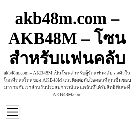
Skip
to
akb48m.com –
content
AKB48M – โซน
สำหรับแฟนคลับ
akb48m.com – AKB48M เป็นโซนสำหรับผู้รักแฟนคลับ ลงตัวใน
โลกที่หลงใหลของ AKB48M และติดต่อกับไอดอลที่คุณชื่นชอบ
มาร่วมกับเราสำหรับประสบการณ์แฟนคลับที่ได้รับสิทธิพิเศษที่
AKB48M.com