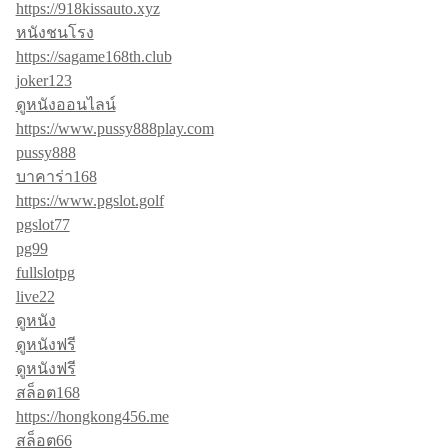
https://918kissauto.xyz
หนังชนโรง
https://sagame168th.club
joker123
ดูหนังออนไลน์
https://www.pussy888play.com
pussy888
บาคาร่า168
https://www.pgslot.golf
pgslot77
pg99
fullslotpg
live22
ดูหนัง
ดูหนังฟรี
ดูหนังฟรี
สล็อต168
https://hongkong456.me
สล็อต66