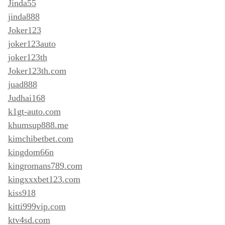
Jinda55
jinda888
Joker123
joker123auto
joker123th
Joker123th.com
juad888
Judhai168
k1gt-auto.com
khumsup888.me
kimchibetbet.com
kingdom66n
kingromans789.com
kingxxxbet123.com
kiss918
kitti999vip.com
ktv4sd.com