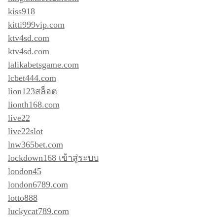
kiss918
kitti999vip.com
ktv4sd.com
ktv4sd.com
lalikabetsgame.com
lcbet444.com
lion123สล็อต
lionth168.com
live22
live22slot
lnw365bet.com
lockdown168 เข้าสู่ระบบ
london45
london6789.com
lotto888
luckycat789.com