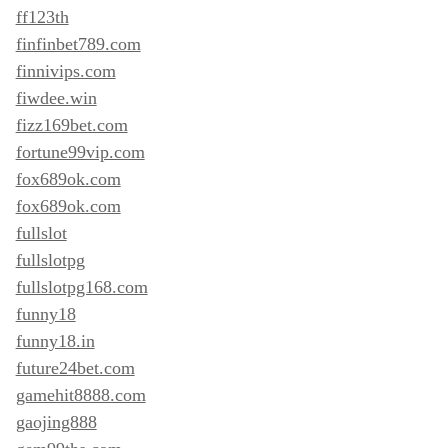
ff123th
finfinbet789.com
finnivips.com
fiwdee.win
fizz169bet.com
fortune99vip.com
fox689ok.com
fox689ok.com
fullslot
fullslotpg
fullslotpg168.com
funny18
funny18.in
future24bet.com
gamehit8888.com
gaojing888