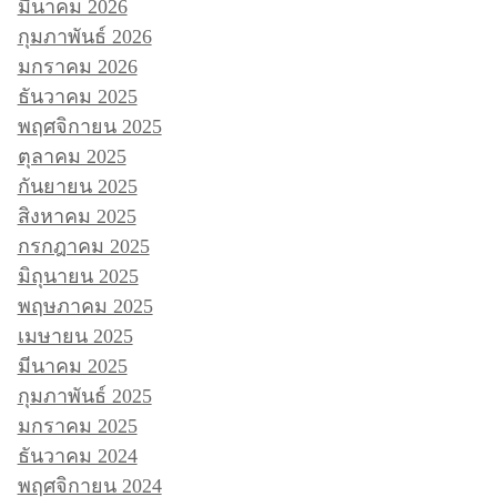
มีนาคม 2026
กุมภาพันธ์ 2026
มกราคม 2026
ธันวาคม 2025
พฤศจิกายน 2025
ตุลาคม 2025
กันยายน 2025
สิงหาคม 2025
กรกฎาคม 2025
มิถุนายน 2025
พฤษภาคม 2025
เมษายน 2025
มีนาคม 2025
กุมภาพันธ์ 2025
มกราคม 2025
ธันวาคม 2024
พฤศจิกายน 2024