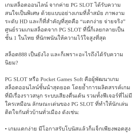
เกมสล็อตออนไลน์ จากค่าย PG SLOT ได้รับความ
สนใจเป็นพิเศษ ด้วยแบบอย่างเกมที่ล้ำสมัย ภาพงาม
ระดับ HD และก็ที่สำคัญที่สุดคือ “แตกง่าย จ่ายจริง”
ศูนย์รวมเกมสล็อตจาก PG SLOT ที่นี้ก็เลยกลายเป็น
ชั้น 1 ในไทย ที่นักพนันให้ความไว้ใจสูงที่สุด
สล็อต888 เป็นยังไง และก็เพราะอะไรถึงได้รับความ
นิยม?
PG SLOT หรือ Pocket Games Soft คือผู้พัฒนาเกม
สล็อตออนไลน์ชั้นนำสุดยอด โดยย้ำการผลิตสรรค์เกม
ที่มีเรื่องราวสนุก ระบบเสียงตื่นเต้น รวมทั้งฟีเจอร์ที่ไม่มี
ใครเหมือน ลักษณะเด่นของ PG SLOT ที่ทำให้นักเล่น
ติดใจกันทั่วบ้านทั่วเมือง ดังเช่น:
• เกมแตกง่าย มีโอกาสรับโบนัสแล้วก็แจ็กเพียงพอตสูง