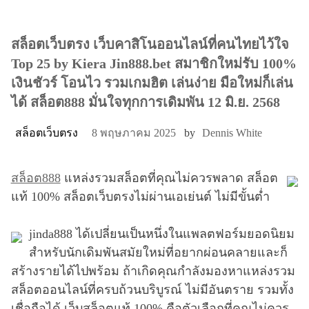
สล็อตเว็บตรง เว็บคาสิโนออนไลน์ที่คนไทยไว้ใจ
Top 25 by Kiera Jin888.bet สมาชิกใหม่รับ 100%
เงินชัวร์ โอนไว รวมเกมฮิต เล่นง่าย มือใหม่ก็เล่น
ได้ สล็อต888 มั่นใจทุกการเดิมพัน 12 มิ.ย. 2568
สล็อตเว็บตรง
8 พฤษภาคม 2025
by
Dennis White
สล็อต888
แหล่งรวมสล็อตที่คุณไม่ควรพลาด สล็อต
แท้ 100% สล็อตเว็บตรงไม่ผ่านเอเย่นต์ ไม่มีขั้นต่ำ
jinda888 ได้เปลี่ยนเป็นหนึ่งในแพลตฟอร์มยอดนิยม
สำหรับนักเดิมพันสมัยใหม่ที่อยากผ่อนคลายและก็
สร้างรายได้ไปพร้อม ถ้าเกิดคุณกำลังมองหาแหล่งรวม
สล็อตออนไลน์ที่ครบถ้วนบริบูรณ์ ไม่มีอันตราย รวมทั้ง
เชื่อถือได้ เว็บสล็อตแท้ 100% คือตัวเลือกที่คุณไม่ควร