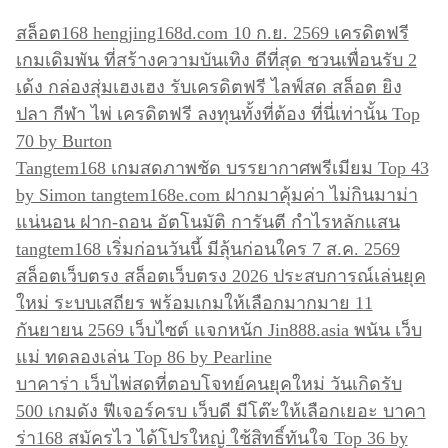
สล็อต168 hengjing168d.com 10 ก.ย. 2569 เครดิตฟรี
เกมเดิมพัน ที่สร้างความบันเทิง ดีที่สุด ชวนเพื่อนรับ 2
เด้ง กล่องสุ่มเฮงเฮง รับเครดิตฟรี ไลฟ์สด สล็อต ยิง
ปลา กีฬา ไพ่ เครดิตฟรี ลงทุนทั้งที่ต้อง ที่นี่เท่านั้น Top
70 by Burton
Tangtem168 เกมสดภาพชัด บรรยากาศพรีเมียม Top 43
by Simon tangtem168e.com ฝากมาคุ้มค่า ไม่กินมาม่า
แน่นอน ฝาก-ถอน อัตโนมัติ การันตี กำไรหลักแสน
tangtem168 เริ่มก่อนวันนี้ มีลุ้นก่อนใคร 7 ส.ค. 2569
สล็อตเว็บตรง สล็อตเว็บตรง 2026 ประสบการณ์เล่นยุค
ใหม่ ระบบเสถียร พร้อมเกมให้เลือกมากมาย 11
กันยายน 2569 เว็บไซต์ แจกหนัก Jin888.asia พนัน เว็บ
แม่ ทดลองเล่น Top 86 by Pearline
บาคาร่า เว็บไพ่สดที่ตอบโจทย์คนยุคใหม่ วันเกิดรับ
500 เกมดัง ฟีเจอร์ครบ เว็บดี มีโต๊ะให้เลือกเยอะ บาคา
ร่า168 สมัครไว ได้โปรใหญ่ ใช้สิทธิ์ทันใจ Top 36 by