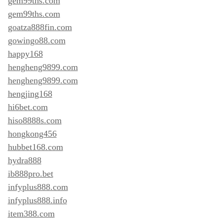
gem99ths.com
gem99ths.com
goatza888fin.com
gowingo88.com
happy168
hengheng9899.com
hengheng9899.com
hengjing168
hi6bet.com
hiso8888s.com
hongkong456
hubbet168.com
hydra888
ib888pro.bet
infyplus888.com
infyplus888.info
item388.com