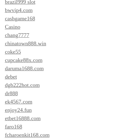
brazil999 slot
bwvip4.com
cashgame168
Casino
chang7777
chinatown888.win
coke55
cupcake88x.com
daruma1688.com
debet
dgb222hot.com
dr888
ek4567.com
enjoy24.fun
etbet16888.com
faro168
fcharoenkit168.com