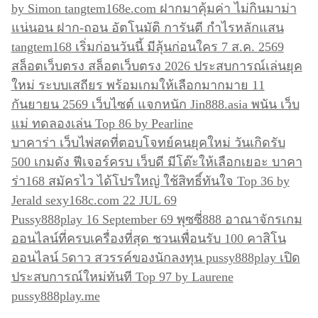
by Simon tangtem168e.com ฝากมาคุ้มค่า ไม่กินมาม่า
แน่นอน ฝาก-ถอน อัตโนมัติ การันตี กำไรหลักแสน
tangtem168 เริ่มก่อนวันนี้ มีลุ้นก่อนใคร 7 ส.ค. 2569
สล็อตเว็บตรง สล็อตเว็บตรง 2026 ประสบการณ์เล่นยุค
ใหม่ ระบบเสถียร พร้อมเกมให้เลือกมากมาย 11
กันยายน 2569 เว็บไซต์ แจกหนัก Jin888.asia พนัน เว็บ
แม่ ทดลองเล่น Top 86 by Pearline
บาคาร่า เว็บไพ่สดที่ตอบโจทย์คนยุคใหม่ วันเกิดรับ
500 เกมดัง ฟีเจอร์ครบ เว็บดี มีโต๊ะให้เลือกเยอะ บาคา
ร่า168 สมัครไว ได้โปรใหญ่ ใช้สิทธิ์ทันใจ Top 36 by
Jerald sexy168c.com 22 JUL 69
Pussy888play 16 September 69 พุซซี่888 อาณาจักรเกม
ออนไลน์ที่ครบเครื่องที่สุด ชวนเพื่อนรับ 100 คาสิโน
ออนไลน์ 5ดาว สวรรค์ของนักลงทุน pussy888play เปิด
ประสบการณ์ใหม่ทันที Top 97 by Laurene
pussy888play.me