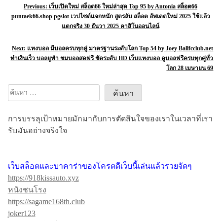
แ
Previous:
เว็บเปิดใหม่ สล็อต66 ใหม่ล่าสุด Top 95 by Antonia สล็อต66
puntaek66.shop pgslot เวปไซต์แจกหนัก สูตรลับ สล็อต อัพเดตใหม่ 2025 ใช้แล้ว
น
แตกจริง 30 ธันวา 2025 คาสิโนออนไลน์
ะ
Next:
แทงบอล มีบอลครบทุกคู่ มาตรฐานระดับโลก Top 54 by Joey Ballfcclub.net
แ
ทำเงินเร็ว บอลยูฟ่า ชมบอลสดฟรี ชัดระดับ HD เว็บแทงบอล ดูบอลฟรีครบทุกคู่ทั่ว
น
โลก 28 เมษายน 69
ว
ค้นหา
เ
สำหรับ:
รื่
การบรรลุเป้าหมายมักมากับการตัดสินใจของเราในเวลาที่เรา
อ
รับมันอย่างจริงใจ
ง
เว็บสล็อตและบาคาร่าของโครตดีเว็บนี้เล่นแล้วรวยจัดๆ
https://918kissauto.xyz
หนังชนโรง
https://sagame168th.club
joker123