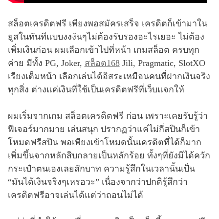
สล็อตเครดิตฟรี เพียงพอสมัครเสร็จ เครดิตก็เข้ามาใน
ยูสในทันทีแบบงงงันๆไม่ต้องรับรองอะไรเยอะ ไม่ต้อง
เพิ่มเงินก่อน ผมเลือกเข้าไปที่หน้า เกมสล็อต ครบทุก
ค่าย มีทั้ง PG, Joker,
สล็อต168
Jili, Pragmatic, SlotXO
เรียงเต็มหน้า เลือกเล่นได้อิสระเหมือนคนที่ฝากเงินจริง
ทุกสิ่ง ต่างแค่เงินที่ใช้เป็นเครดิตฟรีที่เว็บแจกให้
ผมเริ่มจากเกม สล็อตเครดิตฟรี ก่อน เพราะเคยรับรู้ว่า
ฟีเจอร์มากมาย เล่นสนุก ปรากฏว่าแค่ไม่กี่สปินก็เข้า
โหมดฟรีสปิน พอเพียงเข้าโหมดนั้นเครดิตที่ได้ก็มาก
เพิ่มขึ้นจากหลักสิบกลายเป็นหลักร้อย ทั้งๆที่ยังมิได้ควัก
กระเป๋าตนเองเลยสักบาท ความรู้สึกในเวลานั้นเป็น
“มันได้เงินจริงๆเหรอวะ” เนื่องจากว่าปกติรู้สึกว่า
เครดิตฟรีอาจเล่นได้แต่ว่าถอนไม่ได้