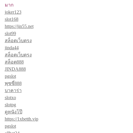
มาก
joker123
slot168
https://jin55.net
slot99
สล็อตเว็บตรง
jinda44
สล็อตเว็บตรง
สล็อต888
JINDA888
pgslot
พุซซี่888
บาคาร่า
slotxo
slotpg
ดูหนังโป๊
https://1xbetth.vip
pgslot