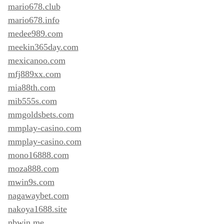
mario678.club
mario678.info
medee989.com
meekin365day.com
mexicanoo.com
mfj889xx.com
mia88th.com
mib555s.com
mmgoldsbets.com
mmplay-casino.com
mmplay-casino.com
mono16888.com
moza888.com
mwin9s.com
nagawaybet.com
nakoya1688.site
nbwin.me