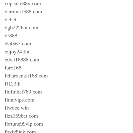
cupcake88x.com
daruma1688.com
debet
dgb222hot.com
dr888
ek4567.com
enjoy24.fun
etbet16888.com
faro168
fcharoenkit168.com
ff123th
finfinbet789.com
finnivips.com
fiwdee.win
fizz169bet.com
fortune99vip.com
fox689ok.com