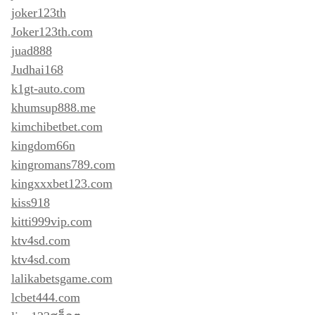
joker123th
Joker123th.com
juad888
Judhai168
k1gt-auto.com
khumsup888.me
kimchibetbet.com
kingdom66n
kingromans789.com
kingxxxbet123.com
kiss918
kitti999vip.com
ktv4sd.com
ktv4sd.com
lalikabetsgame.com
lcbet444.com