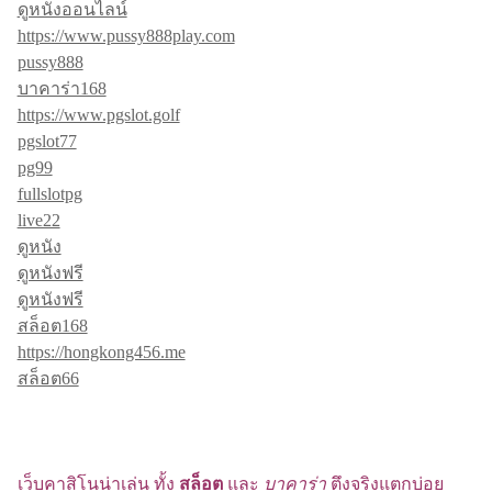
ดูหนังออนไลน์
https://www.pussy888play.com
pussy888
บาคาร่า168
https://www.pgslot.golf
pgslot77
pg99
fullslotpg
live22
ดูหนัง
ดูหนังฟรี
ดูหนังฟรี
สล็อต168
https://hongkong456.me
สล็อต66
เว็บคาสิโนน่าเล่น ทั้ง
สล็อต
และ
บาคาร่า
ตึงจริงแตกบ่อย