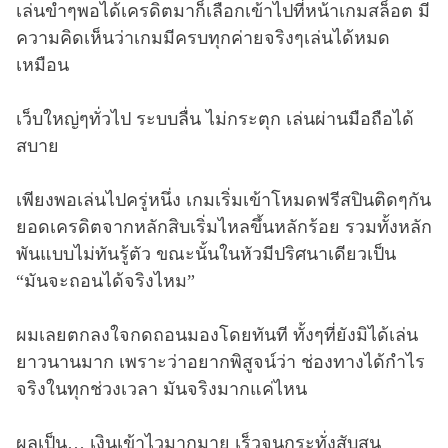
เล่นขำๆพอได้เครดิตมาก็เลือกเข้าไปที่หน้าเกมสล็อต มี
ความคิดเห็นว่าเกมมีครบทุกค่ายจริงๆเล่นได้หมด
เหมือน
เว็บใหญ่ๆทั่วไป ระบบลื่น ไม่กระตุก เล่นผ่านมือถือได้
สบาย
เพียงพอเล่นไปครู่หนึ่ง เกมเริ่มเข้าโหมดฟรีสปินติดๆกัน
ยอดเครดิตจากหลักสิบเริ่มไหลขึ้นหลักร้อย รวมทั้งหลัก
พันแบบไม่ทันรู้ตัว ขณะนั้นในหัวมีปริศนาเดียวเป็น
“มันจะถอนได้จริงไหม”
ผมเลยตกลงใจกดถอนมองโดยทันที ทั้งๆที่ยังมิได้เล่น
ยาวนานมาก เพราะว่าอยากพิสูจน์ว่า ช่องทางได้กำไร
จริงในทุกช่วงเวลา มันจริงมากแค่ไหน
ผลเป็น… เงินเข้าไวมากมาย เร็วจนกระทั่งสับสน