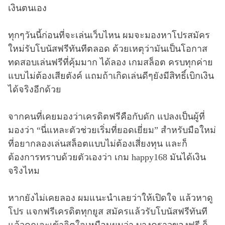
เงินตนเอง
ทุกๆวันนี้ก่อนที่จะเล่นเว็บไหน ผมจะมองหาโปรสมัคร
ใหม่รับโบนัสฟรีทันทีตลอด ด้วยเหตุว่ามันเป็นโอกาส
ทดสอบเล่นฟรีที่คุ้มมาก ได้ลอง เกมสล็อต ครบทุกค่าย
แบบไม่ต้องเสียตังค์ แถมถ้าเกิดเล่นดีๆยังมีสิทธิ์เบิกเงิน
ได้จริงอีกด้วย
จากคนที่เคยมองว่าเครดิตฟรีคือกับดัก แปลงเป็นผู้ที่
มองว่า “นี่แหละตัวช่วยเริ่มที่ยอดเยี่ยม” สำหรับมือใหม่
ที่อยากลองเล่นสล็อตแบบไม่ต้องเสี่ยงทุน และก็
ต้องการทราบด้วยตัวเองว่า เกม happy168 มันได้เงิน
จริงไหม
หากยังไม่เคยลอง ผมแนะนำเลยว่าให้เปิดใจ แล้วหาดู
โปร แจกฟรีเครดิตทุกยูส สมัครแล้วรับโบนัสฟรีทันที
แล้วคุณจะเข้าจิตใจเหมือนผมว่า บางคราวของฟรี ก็