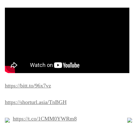
https://bitt.to/96x7vz
https://shorturl.asia/TnBGH
https://t.co/1CMM0YWRm8