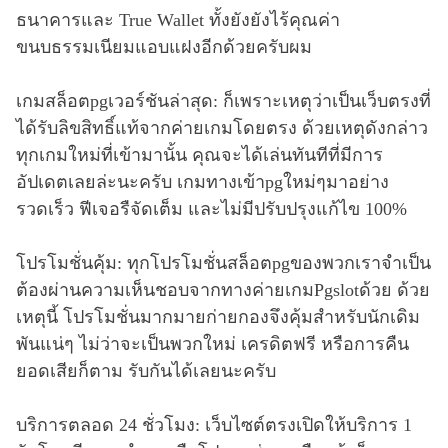
ธนาคารและ True Wallet ทั้งยังยังไร้คุณค่า
ขนบธรรมเนียมแอบแฝงอีกด้วยครับผม
เกมสล็อตpgเวอร์ชันล่าสุด: ก็เพราะเหตุว่าเป็นเว็บตรงที่
ได้รับลิขสิทธิ์แท้จากค่ายเกมโดยตรง ด้วยเหตุดังกล่าว
ทุกเกมใหม่ที่เข้ามานั้น คุณจะได้เล่นทันทีที่มีการ
อัปเดตเลยล่ะนะครับ เกมทางเข้าpgใหม่ๆมาอย่าง
รวดเร็ว ฟีเจอรืจัดเต็ม และไม่มีปรับปรุงแก้ไข 100%
โปรโมชั่นคุ้ม: ทุกโปรโมชั่นสล็อตpgของพวกเราจำเป็น
ต้องผ่านความเห็นชอบจากทางค่ายเกมPgslotด้วย ด้วย
เหตุนี้ โปรโมชั่นมากมายก่ายกองจึงคุ้มสำหรับนักเดิม
พันแน่ๆ ไม่ว่าจะเป็นพวกใหม่ เครดิตฟรี หรือการคืน
ยอดเสียก็ตาม รับกันได้เลยนะครับ
บริการตลอด 24 ชั่วโมง: เว็บไซต์ตรงเปิดให้บริการ 1