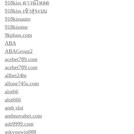
918kiss ดาวน์โหลด
918kiss เข้าสู่ระบบ
918kissauto
918kissme
9kpluss.com
ABA
ABAGroup2
acebet789.com
acebet789.com
allbet24hr
allone745s.com
alot66
alot666
amb slot
ambnovabet.com
asb9999.com
askyouwin888