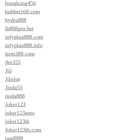
hongkong456
hubbet168.com
hydra888
ib888pro.bet
infyplus888.com
infyplus888.info
item388.com
jbo355
Jili
Jilislot
Jinda55
jinda888
Joker123
joker123auto
joker123th
Joker123th.com
juad888