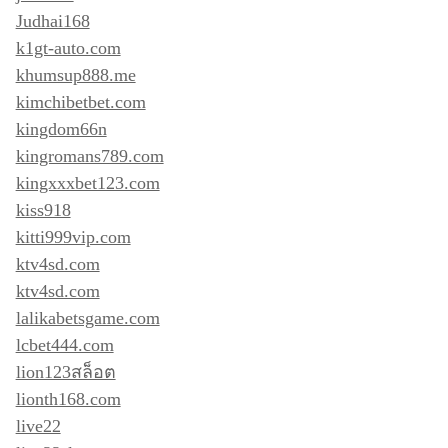
Judhai168
k1gt-auto.com
khumsup888.me
kimchibetbet.com
kingdom66n
kingromans789.com
kingxxxbet123.com
kiss918
kitti999vip.com
ktv4sd.com
ktv4sd.com
lalikabetsgame.com
lcbet444.com
lion123สล็อต
lionth168.com
live22