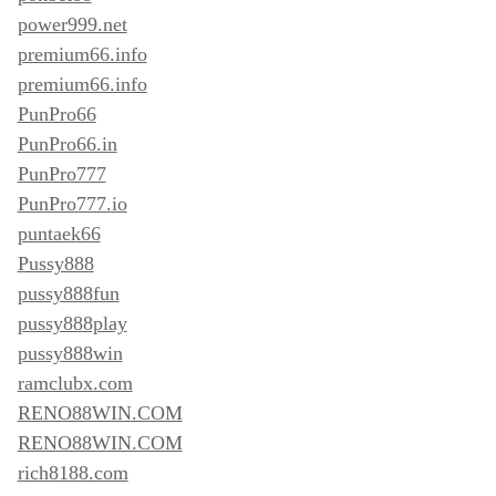
power999.net
premium66.info
premium66.info
PunPro66
PunPro66.in
PunPro777
PunPro777.io
puntaek66
Pussy888
pussy888fun
pussy888play
pussy888win
ramclubx.com
RENO88WIN.COM
RENO88WIN.COM
rich8188.com