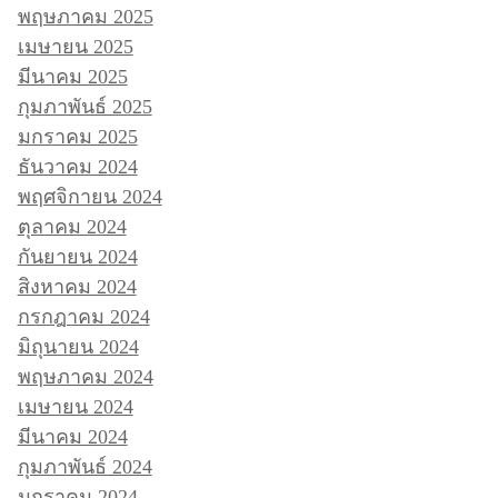
พฤษภาคม 2025
เมษายน 2025
มีนาคม 2025
กุมภาพันธ์ 2025
มกราคม 2025
ธันวาคม 2024
พฤศจิกายน 2024
ตุลาคม 2024
กันยายน 2024
สิงหาคม 2024
กรกฎาคม 2024
มิถุนายน 2024
พฤษภาคม 2024
เมษายน 2024
มีนาคม 2024
กุมภาพันธ์ 2024
มกราคม 2024