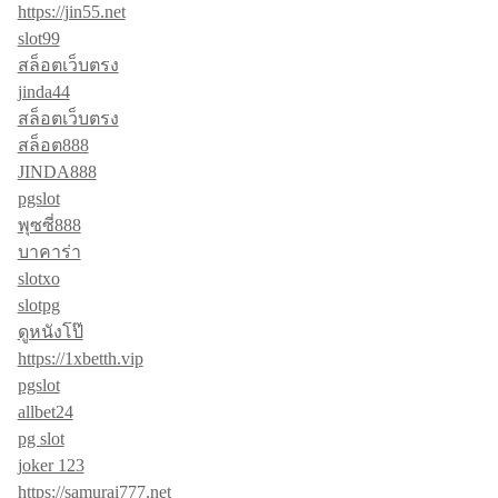
https://jin55.net
slot99
สล็อตเว็บตรง
jinda44
สล็อตเว็บตรง
สล็อต888
JINDA888
pgslot
พุซซี่888
บาคาร่า
slotxo
slotpg
ดูหนังโป๊
https://1xbetth.vip
pgslot
allbet24
pg slot
joker 123
https://samurai777.net