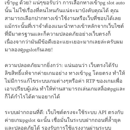
เข้าpg ด้วย? แน่ๆขอรับว่า การเลือกทางเข้าpg slot auto
นั้น ไม่ใช่เรื่องที่คนไหนกันแน่จะมาบังคับคุณได้ คุณ
สามารถเลือกปากทางเข้าใช้งานหรือเว็บที่ชอบได้เลย
แม้กระนั้นที่เราจำต้องแนะนำทางเข้าหลักจากเว็บไซต์
ที่มีมาตรฐานและก็ความปลอดภัยอย่างเว็บตรงก็
เนื่องจากว่ามันมีข้อดีเยอะแยะเยอะมากเลยล่ะครับผม
มาลองดูpgslotกันเลย!
ความปลอดภัยมากยิ่งกว่า: แน่นอนว่า เว็บตรงได้รับ
ลิขสิทธิ์แท้จากค่ายเกมอย่าง ทางเข้าpg โดยตรง ทำให้
ไม่มีการแก้ไขระบบเกมต่างๆหรือค่า RTP ของเกมเพื่อ
เอาเปรียบผู้เล่น ทำให้ท่านสามารถเล่นเกมสล็อตpgและ
ก็ได้กำไรได้ตามอยากได้
ระบบฝากถอนที่ดี: เว็บไซต์ตรงจะใช้ระบบ API ตรงกับ
ค่ายเกมpgslot ฉะนั้น เชื่อมั่นในระบบฝากถอนที่ล้ำยุค
และปลอดภัยได้ รองรับการใช้แรงงานผ่านระบบ