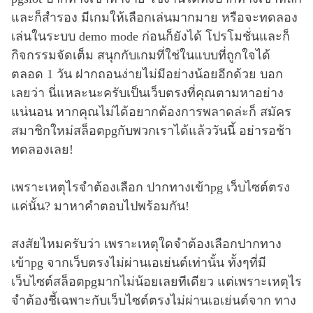
และก็สำรอง มีเกมให้เลือกเล่นมากมาย หรือจะทดลอง
เล่นในระบบ demo mode ก่อนก็ยังได้ โปรโมชั่นและก็
กิจกรรมจัดเต็ม สนุกกับเกมที่ใช่ในแบบที่ถูกใจได้
ตลอด 1 วัน ฝากถอนง่ายไม่มีอย่างน้อยอีกด้วย บอก
เลยว่า นี่แหละนะครับเป็นเว็บตรงที่คุณตามหาอย่าง
แน่นอน หากคุณไม่ได้อยากต้องการพลาดล่ะก็ สมัคร
สมาชิกใหม่สล็อตpgกับพวกเราได้แล้ววันนี้ อย่ารอช้า
ทดลองเลย!
เพราะเหตุไรจำต้องเลือก ปากทางเข้าpg เว็บไซต์ตรง
แค่นั้น? มาหาคำตอบไปพร้อมกัน!
สงสัยไหมครับว่า เพราะเหตุใดจำต้องเลือกปากทาง
เข้าpg จากเว็บตรงไม่ผ่านเอเย่นต์เท่านั้น ทั้งๆที่มี
เว็บไซต์สล็อตpgมากไม่น้อยเลยทีเดียว แต่เพราะเหตุไร
จำต้องชี้เฉพาะกับเว็บไซต์ตรงไม่ผ่านเอเย่นต์จาก ทาง