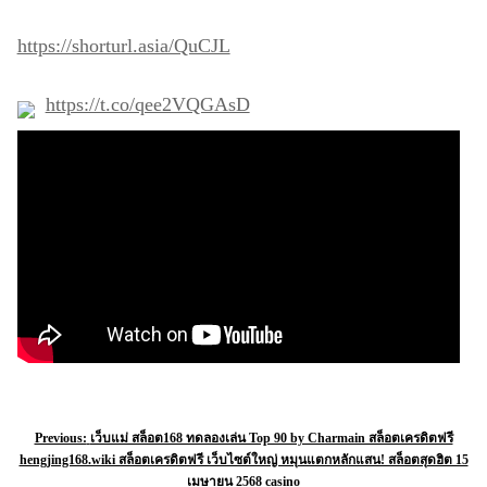
https://shorturl.asia/QuCJL
https://t.co/qee2VQGAsD
แ
Previous:
เว็บแม่ สล็อต168 ทดลองเล่น Top 90 by Charmain สล็อตเครดิตฟรี
hengjing168.wiki สล็อตเครดิตฟรี เว็บไซต์ใหญ่ หมุนแตกหลักแสน! สล็อตสุดฮิต 15
น
เมษายน 2568 casino