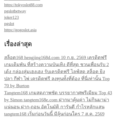
https://tokyoslot88.com
pgslotbetway
joker123
pgslot
https://gogoslot.asia
เรื่องล่าสุด
สล็อต168 hengjing168d.com 10 ก.ย. 2569 เครดิตฟรี
เกมเดิมพัน ที่สร้างความบันเทิง ดีที่สุด ชวนเพื่อนรับ 2
เด้ง กล่องสุ่มเฮงเฮง รับเครดิตฟรี ไลฟ์สด สล็อต ยิง
ปลา กีฬา ไพ่ เครดิตฟรี ลงทุนทั้งที่ต้อง ที่นี่เท่านั้น Top
70 by Burton
Tangtem168 เกมสดภาพชัด บรรยากาศพรีเมียม Top 43
by Simon tangtem168e.com ฝากมาคุ้มค่า ไม่กินมาม่า
แน่นอน ฝาก-ถอน อัตโนมัติ การันตี กำไรหลักแสน
tangtem168 เริ่มก่อนวันนี้ มีลุ้นก่อนใคร 7 ส.ค. 2569