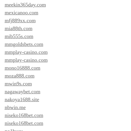
meekin365day.com
mexicanoo.com
mfj889xx.com
mia88th.com
mib555s.com
mmgoldsbets.com
mmplay-casino.com
mmplay-casino.com
mono16888.com
moza888.com
mwin9s.com
nagawaybet.com
nakoya1688.site
nbwin.me
niseko168bet.com
niseko168bet.com
no1huay