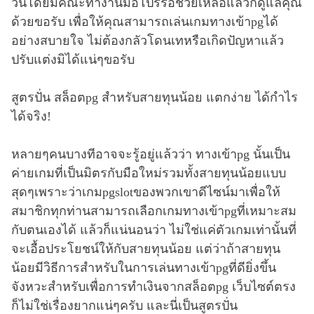
วันโดยมีคณะทำงานมือโปรรอช่วยเหลือแล้วก็ดูแลคุณ
ด้วยขอรับ เพื่อให้คุณสามารถเล่นเกมทางเข้าpgได้
อย่างสบายใจ ไม่ต้องกลัวโดนเทหรือเกิดปัญหาแล้ว
ปรับแต่งมิได้แน่ๆขอรับ
สูตรปั่น สล็อตpg สำหรับสายทุนน้อย แตกง่าย ได้กำไร
ได้จริง!
หลายๆคนบางทีอาจจะรู้อยู่แล้วว่า ทางเข้าpg นั้นเป็น
ค่ายเกมที่เป็นมิตรกับมือใหม่รวมทั้งสายทุนน้อยแบบ
สุดๆเพราะว่าเกมpgslotของพวกเขาดีไซน์มาเพื่อให้
สมาชิกทุกท่านสามารถเลือกเกมทางเข้าpgที่เหมาะสม
กับตนเองได้ แล้วก็แน่นอนว่า ไม่ใช่แค่ตัวเกมเท่านั้นที่
จะเอื้อประโยชน์ให้กับสายทุนน้อย แต่ว่าถ้าสายทุน
น้อยมีวิธีการสำหรับในการเล่นทางเข้าpgที่ดียิ่งขึ้น
จังหวะสำหรับเพื่อการทำเงินจากสล็อตpg เว็บไซต์ตรง
ก็ไม่ใช่เรื่องยากแน่ๆครับ และนี่เป็นสูตรปั่น