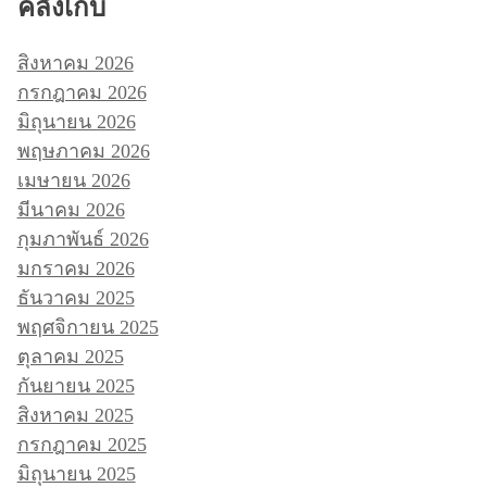
คลังเก็บ
สิงหาคม 2026
กรกฎาคม 2026
มิถุนายน 2026
พฤษภาคม 2026
เมษายน 2026
มีนาคม 2026
กุมภาพันธ์ 2026
มกราคม 2026
ธันวาคม 2025
พฤศจิกายน 2025
ตุลาคม 2025
กันยายน 2025
สิงหาคม 2025
กรกฎาคม 2025
มิถุนายน 2025