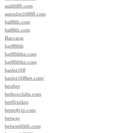
audi688.com
autoslot16888.com
ba88th.com
ba88th.com
Baccarat
baj88thb
baj88thbz.com
baj88thbz.com
baslot168
baslot168bet.com/
bestbet
betboxclubs.com
betflixtikto
betm4vip.com
betway
betwin6666.com