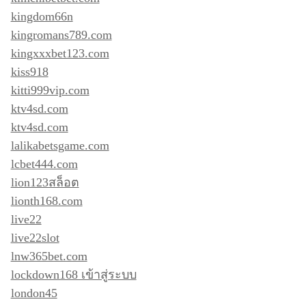
kingdom66n
kingromans789.com
kingxxxbet123.com
kiss918
kitti999vip.com
ktv4sd.com
ktv4sd.com
lalikabetsgame.com
lcbet444.com
lion123สล็อต
lionth168.com
live22
live22slot
lnw365bet.com
lockdown168 เข้าสู่ระบบ
london45