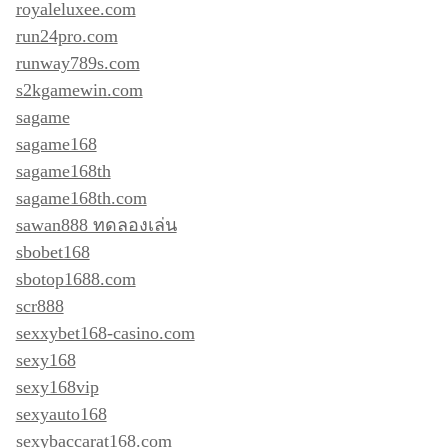
royaleluxee.com
run24pro.com
runway789s.com
s2kgamewin.com
sagame
sagame168
sagame168th
sagame168th.com
sawan888 ทดลองเล่น
sbobet168
sbotop1688.com
scr888
sexxybet168-casino.com
sexy168
sexy168vip
sexyauto168
sexybaccarat168.com