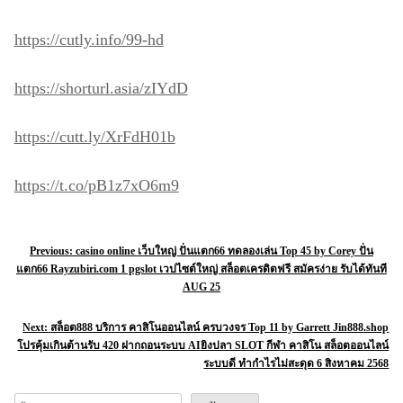
https://cutly.info/99-hd
https://shorturl.asia/zIYdD
https://cutt.ly/XrFdH01b
https://t.co/pB1z7xO6m9
แ
Previous:
casino online เว็บใหญ่ ปั่นแตก66 ทดลองเล่น Top 45 by Corey ปั่น
แตก66 Rayzubiri.com 1 pgslot เวปไซต์ใหญ่ สล็อตเครดิตฟรี สมัครง่าย รับได้ทันที
น
AUG 25
ะ
Next:
สล็อต888 บริการ คาสิโนออนไลน์ ครบวงจร Top 11 by Garrett Jin888.shop
แ
โปรคุ้มเกินต้านรับ 420 ฝากถอนระบบ AIยิงปลา SLOT กีฬา คาสิโน สล็อตออนไลน์
น
ระบบดี ทำกำไรไม่สะดุด 6 สิงหาคม 2568
ว