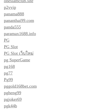
onesiamclub.site
p2vvip
panama888
pananthai99.com
panda555
paramax1688.info
PG
PG Slot
PG Slot เว็บใหม่
pg SuperGame
pg168
pg77
Pg99
pggold168bet.com
pgheng99
pgjoker69
pgk44b