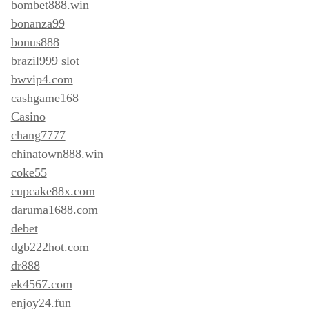
bombet888.win
bonanza99
bonus888
brazil999 slot
bwvip4.com
cashgame168
Casino
chang7777
chinatown888.win
coke55
cupcake88x.com
daruma1688.com
debet
dgb222hot.com
dr888
ek4567.com
enjoy24.fun