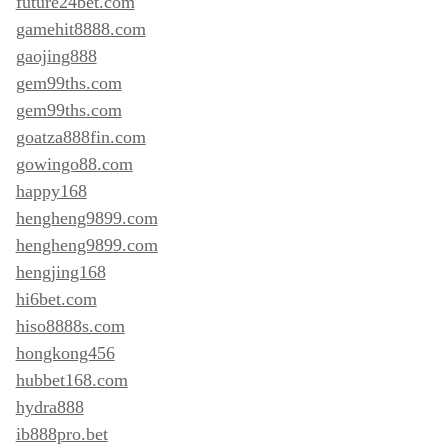
future24bet.com
gamehit8888.com
gaojing888
gem99ths.com
gem99ths.com
goatza888fin.com
gowingo88.com
happy168
hengheng9899.com
hengheng9899.com
hengjing168
hi6bet.com
hiso8888s.com
hongkong456
hubbet168.com
hydra888
ib888pro.bet