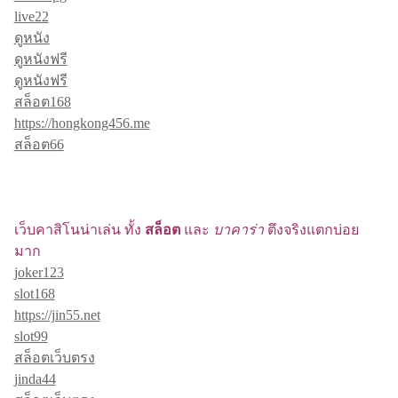
live22
ดูหนัง
ดูหนังฟรี
ดูหนังฟรี
สล็อต168
https://hongkong456.me
สล็อต66
เว็บคาสิโนน่าเล่น ทั้ง
สล็อต
และ
บาคาร่า
ตึงจริงแตกบ่อย
มาก
joker123
slot168
https://jin55.net
slot99
สล็อตเว็บตรง
jinda44