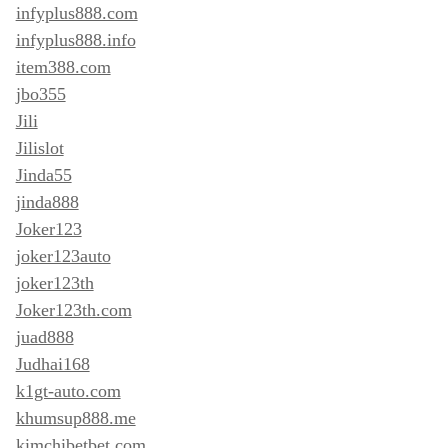
infyplus888.com
infyplus888.info
item388.com
jbo355
Jili
Jilislot
Jinda55
jinda888
Joker123
joker123auto
joker123th
Joker123th.com
juad888
Judhai168
k1gt-auto.com
khumsup888.me
kimchibetbet.com