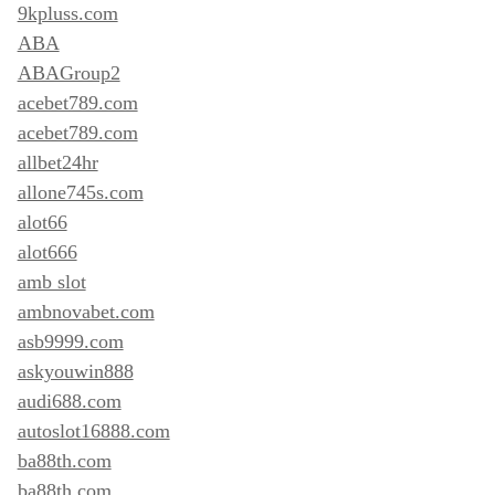
9kpluss.com
ABA
ABAGroup2
acebet789.com
acebet789.com
allbet24hr
allone745s.com
alot66
alot666
amb slot
ambnovabet.com
asb9999.com
askyouwin888
audi688.com
autoslot16888.com
ba88th.com
ba88th.com