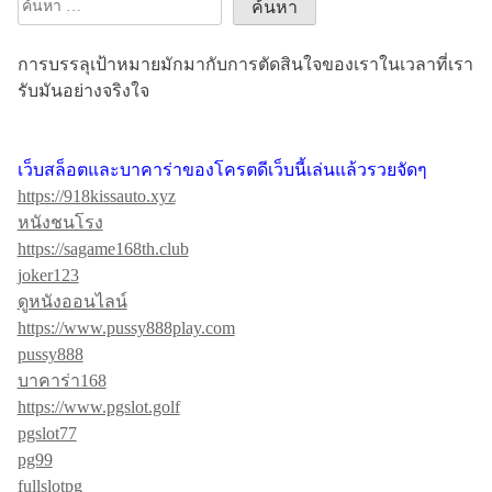
ค้นหา
เ
สำหรับ:
รื่
การบรรลุเป้าหมายมักมากับการตัดสินใจของเราในเวลาที่เรา
อ
รับมันอย่างจริงใจ
ง
เว็บสล็อตและบาคาร่าของโครตดีเว็บนี้เล่นแล้วรวยจัดๆ
https://918kissauto.xyz
หนังชนโรง
https://sagame168th.club
joker123
ดูหนังออนไลน์
https://www.pussy888play.com
pussy888
บาคาร่า168
https://www.pgslot.golf
pgslot77
pg99
fullslotpg