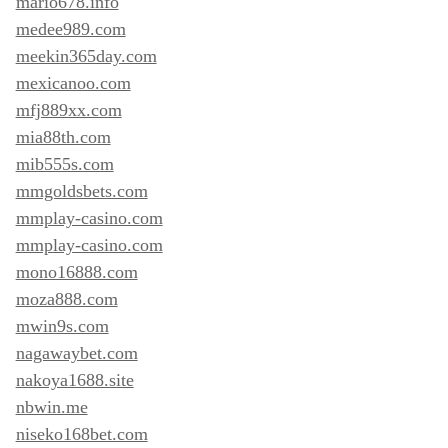
mario678.info
medee989.com
meekin365day.com
mexicanoo.com
mfj889xx.com
mia88th.com
mib555s.com
mmgoldsbets.com
mmplay-casino.com
mmplay-casino.com
mono16888.com
moza888.com
mwin9s.com
nagawaybet.com
nakoya1688.site
nbwin.me
niseko168bet.com