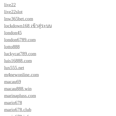
live22
live22slot
lnw365bet.com
lockdown168 เข้าสู่ระบบ
london45
london6789.com
lotto888
luckycat789.com
luis16888.com
lux555.net
m4newonline.com
macau69
macau888.win
marinapluss.com
mario678
mario678.club