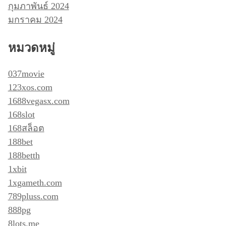
กุมภาพันธ์ 2024
มกราคม 2024
หมวดหมู่
037movie
123xos.com
1688vegasx.com
168slot
168สล็อต
188bet
188betth
1xbit
1xgameth.com
789pluss.com
888pg
8lots.me