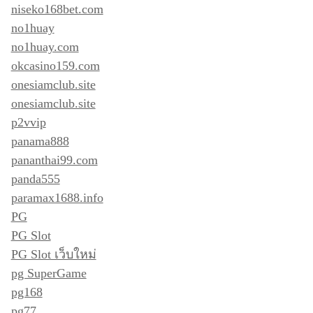
niseko168bet.com
no1huay
no1huay.com
okcasino159.com
onesiamclub.site
onesiamclub.site
p2vvip
panama888
pananthai99.com
panda555
paramax1688.info
PG
PG Slot
PG Slot เว็บใหม่
pg SuperGame
pg168
pg77