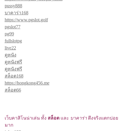
pussy888
บาคาร่า168
https://www.pgslot.golf
pgslot77
pg99
fullslotpg
live22
ดูหนัง
ดูหนังฟรี
ดูหนังฟรี
สล็อต168
https://hongkong456.me
สล็อต66
เว็บคาสิโนน่าเล่น ทั้ง
สล็อต
และ
บาคาร่า
ตึงจริงแตกบ่อย
มาก