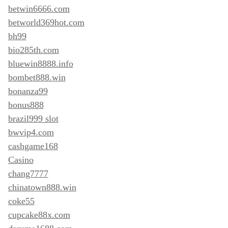
betwin6666.com
betworld369hot.com
bh99
bio285th.com
bluewin8888.info
bombet888.win
bonanza99
bonus888
brazil999 slot
bwvip4.com
cashgame168
Casino
chang7777
chinatown888.win
coke55
cupcake88x.com