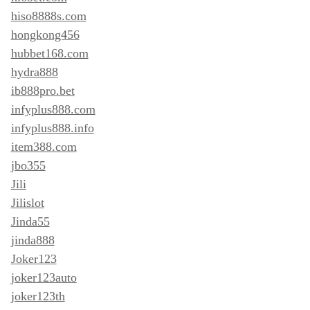
hiso8888s.com
hongkong456
hubbet168.com
hydra888
ib888pro.bet
infyplus888.com
infyplus888.info
item388.com
jbo355
Jili
Jilislot
Jinda55
jinda888
Joker123
joker123auto
joker123th