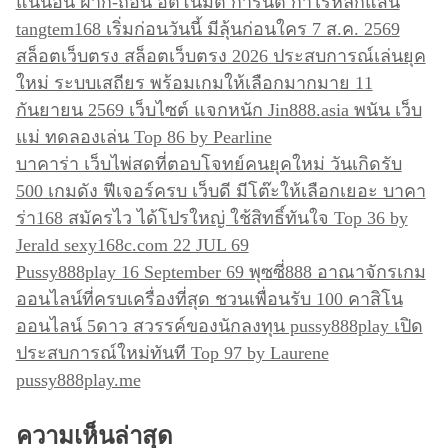
แน่นอน ฝาก-ถอน อัตโนมัติ การันตี กำไรหลักแสน
tangtem168 เริ่มก่อนวันนี้ มีลุ้นก่อนใคร 7 ส.ค. 2569
สล็อตเว็บตรง สล็อตเว็บตรง 2026 ประสบการณ์เล่นยุค
ใหม่ ระบบเสถียร พร้อมเกมให้เลือกมากมาย 11
กันยายน 2569 เว็บไซต์ แจกหนัก Jin888.asia พนัน เว็บ
แม่ ทดลองเล่น Top 86 by Pearline
บาคาร่า เว็บไพ่สดที่ตอบโจทย์คนยุคใหม่ วันเกิดรับ
500 เกมดัง ฟีเจอร์ครบ เว็บดี มีโต๊ะให้เลือกเยอะ บาคา
ร่า168 สมัครไว ได้โปรใหญ่ ใช้สิทธิ์ทันใจ Top 36 by
Jerald sexy168c.com 22 JUL 69
Pussy888play 16 September 69 พุซซี่888 อาณาจักรเกม
ออนไลน์ที่ครบเครื่องที่สุด ชวนเพื่อนรับ 100 คาสิโน
ออนไลน์ 5ดาว สวรรค์ของนักลงทุน pussy888play เปิด
ประสบการณ์ใหม่ทันที Top 97 by Laurene
pussy888play.me
ความเห็นล่าสุด