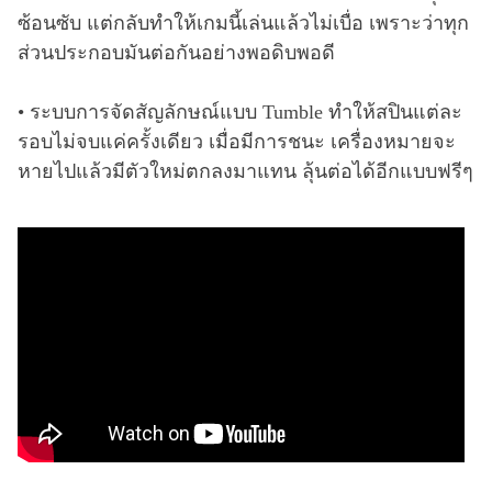
ซ้อนซับ แต่กลับทำให้เกมนี้เล่นแล้วไม่เบื่อ เพราะว่าทุก
ส่วนประกอบมันต่อกันอย่างพอดิบพอดี
• ระบบการจัดสัญลักษณ์แบบ Tumble ทำให้สปินแต่ละ
รอบไม่จบแค่ครั้งเดียว เมื่อมีการชนะ เครื่องหมายจะ
หายไปแล้วมีตัวใหม่ตกลงมาแทน ลุ้นต่อได้อีกแบบฟรีๆ