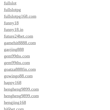
fullslot
fullslotpg
fullslotpg168.com
funny18
funny18.in
future24bet.com
gamehit8888.com
gaojing888
gem99ths.com
gem99ths.com
goatza888fin.com
gowingo88.com
happy168
hengheng9899.com
hengheng9899.com
hengjing168
hi6bet.com