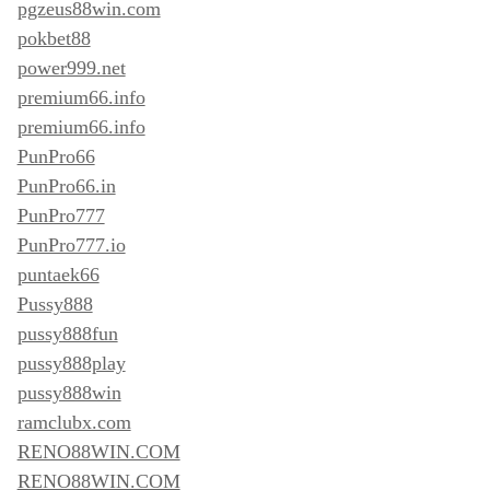
pgzeus88win.com
pokbet88
power999.net
premium66.info
premium66.info
PunPro66
PunPro66.in
PunPro777
PunPro777.io
puntaek66
Pussy888
pussy888fun
pussy888play
pussy888win
ramclubx.com
RENO88WIN.COM
RENO88WIN.COM