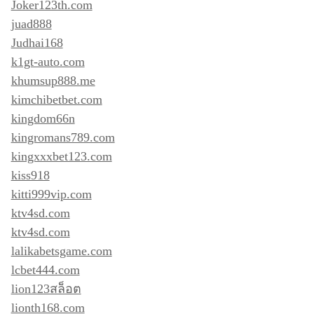
Joker123th.com
juad888
Judhai168
k1gt-auto.com
khumsup888.me
kimchibetbet.com
kingdom66n
kingromans789.com
kingxxxbet123.com
kiss918
kitti999vip.com
ktv4sd.com
ktv4sd.com
lalikabetsgame.com
lcbet444.com
lion123สล็อต
lionth168.com