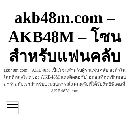
Skip
to
akb48m.com –
content
AKB48M – โซน
สำหรับแฟนคลับ
akb48m.com – AKB48M เป็นโซนสำหรับผู้รักแฟนคลับ ลงตัวใน
โลกที่หลงใหลของ AKB48M และติดต่อกับไอดอลที่คุณชื่นชอบ
มาร่วมกับเราสำหรับประสบการณ์แฟนคลับที่ได้รับสิทธิพิเศษที่
AKB48M.com