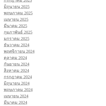
กรกฎาคม 2025
มิถุนายน 2025
พฤษภาคม 2025
เมษายน 2025
มีนาคม 2025
กุมภาพันธ์ 2025
มกราคม 2025
ธันวาคม 2024
พฤศจิกายน 2024
ตุลาคม 2024
กันยายน 2024
สิงหาคม 2024
กรกฎาคม 2024
มิถุนายน 2024
พฤษภาคม 2024
เมษายน 2024
มีนาคม 2024