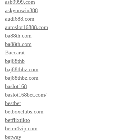
asb9999.com
askyouwin888
audi688.com
autoslot16888.com
ba88th.com
ba88th.com
Baccarat
baj88thb
baj88thbz.com
baj88thbz.com
baslot168
baslot168bet.com/
bestbet
betboxclubs.com
betflixtikto
betm4vip.com
betway