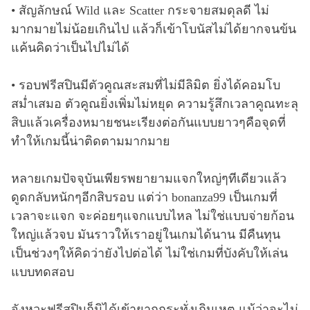
• สัญลักษณ์ Wild และ Scatter กระจายสมดุลดี ไม่
มากมายไม่น้อยเกินไป แล้วก็เข้าโบนัสไม่ได้ยากจนข้น
แค้นคิดว่าเป็นไปไม่ได้
• รอบฟรีสปินมีตัวคูณสะสมที่ไม่มีลิมิต ยิ่งได้คอมโบ
สม่ำเสมอ ตัวคูณยิ่งเพิ่มไม่หยุด ความรู้สึกเวลาคูณทะลุ
สิบแล้วเครื่องหมายชนะเรียงต่อกันแบบยาวๆคือจุดที่
ทำให้เกมนี้น่าติดตามมากมาย
หลายเกมปัจจุบันเพียรพยายามแจกใหญ่ๆทีเดียวแล้ว
ดูดกลับหนักๆอีกสิบรอบ แต่ว่า bonanza99 เป็นเกมที่
เวลาจะแจก จะค่อยๆแจกแบบไหล ไม่ใช่แบบจ่ายก้อน
ใหญ่แล้วจบ มันราวให้เราอยู่ในเกมได้นาน มีคืนทุน
เป็นช่วงๆให้คิดว่ายังไปต่อได้ ไม่ใช่เกมที่บังคับให้เล่น
แบบทดสอบ
จังหวะฟรีสปินก็มิได้เข้ายากกระทั่งเกินเหตุ แม้ว่าจะไม่