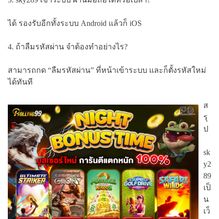
ได้ รองรับอีกทั้งระบบ Android แล้วก็ iOS
4. ถ้าลืมรหัสผ่าน จำต้องทำอย่างไร?
สามารถกด “ลืมรหัสผ่าน” ที่หน้าเข้าระบบ และก็ตั้งรหัสใหม่
ได้ทันที
ส
รุ
ป
sk
y2
89
เป็
น
เว็