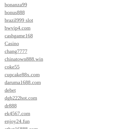
bonanza99
bonus888
brazil999 slot
bwvip4.com
cashgame168
Casino
chang7777
chinatown888.win
coke55
cupcake88x.com
daruma1688.com
debet
dgb222hot.com
dr888
ek4567.com
enjoy24.fun
etbet16888.com