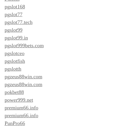
pgslot168
pgslot77
pgslot77.tech
pgslot99
pgslot99.in
pgslot999bets.com
pgslotceo
pgslotfish
pgslotth
pgzeus88win.com
pgzeus88win.com
pokbet88
power999.net
premium66.info
premium66.info
PunPro66