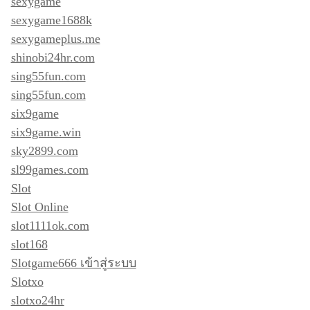
sexygame
sexygame1688k
sexygameplus.me
shinobi24hr.com
sing55fun.com
sing55fun.com
six9game
six9game.win
sky2899.com
sl99games.com
Slot
Slot Online
slot1111ok.com
slot168
Slotgame666 เข้าสู่ระบบ
Slotxo
slotxo24hr