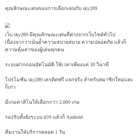
คุณลักษณะเด่นของการเลือกเล่นกับ sky289
เว็บ sky289 มีคุณลักษณะเด่นที่ต่างจากเว็บไซต์ทั่วไป
เนื่องจากว่าเน้นย้ำความสบายสบาย ความปลอดภัย แล้วก็
ความคุ้มค่าของผู้เล่นทุกคน
ระบบฝากถอนอัตโนมัติ ใช้เวลาเพียงแค่ 30 วินาที
โปรโมชั่น sky289 เครดิตฟรี แจกจริง สำหรับสมาชิกใหม่และ
ก็เก่า
มีเกมคาสิโนให้เลือกกว่า 2,000 เกม
รองรับทั้งยังระบบ iOS แล้วก็ Android
ทีมงานให้บริการตลอด 1 วัน