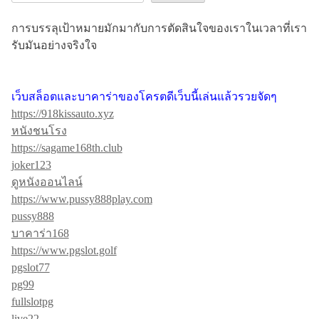
สำหรับ:
การบรรลุเป้าหมายมักมากับการตัดสินใจของเราในเวลาที่เรา
รับมันอย่างจริงใจ
เว็บสล็อตและบาคาร่าของโครตดีเว็บนี้เล่นแล้วรวยจัดๆ
https://918kissauto.xyz
หนังชนโรง
https://sagame168th.club
joker123
ดูหนังออนไลน์
https://www.pussy888play.com
pussy888
บาคาร่า168
https://www.pgslot.golf
pgslot77
pg99
fullslotpg
live22