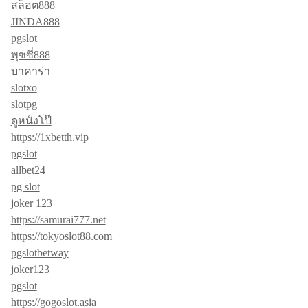
สล็อต888
JINDA888
pgslot
พุซซี่888
บาคาร่า
slotxo
slotpg
ดูหนังโป๊
https://1xbetth.vip
pgslot
allbet24
pg slot
joker 123
https://samurai777.net
https://tokyoslot88.com
pgslotbetway
joker123
pgslot
https://gogoslot.asia