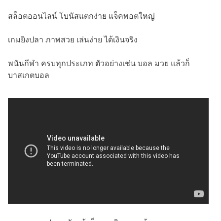
สล็อตออนไลน์ โบนัสแตกง่าย แจ็คพอตใหญ่
เกมยิงปลา ภาพสวย เล่นง่าย ได้เงินจริง
พนันกีฬา ครบทุกประเภท ตัวอย่างเช่น บอล มวย แล้วก็
บาสเกตบอล