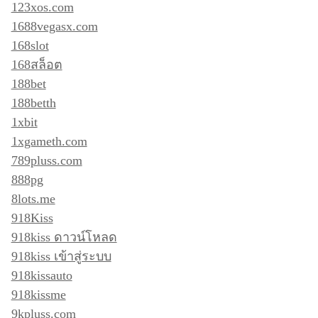
123xos.com
1688vegasx.com
168slot
168สล็อต
188bet
188betth
1xbit
1xgameth.com
789pluss.com
888pg
8lots.me
918Kiss
918kiss ดาวน์โหลด
918kiss เข้าสู่ระบบ
918kissauto
918kissme
9kpluss.com