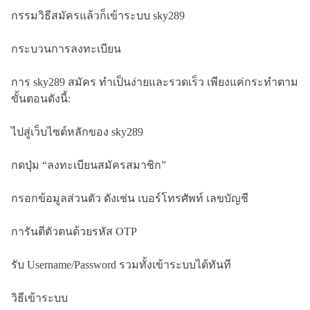
กรรมวิธีสมัครแล้วก็เข้าระบบ sky289
กระบวนการลงทะเบียน
การ sky289 สมัคร ทำเป็นง่ายและรวดเร็ว เพียงแค่กระทำตาม
ขั้นตอนดังนี้:
ไปสู่เว็บไซต์หลักของ sky289
กดปุ่ม “ลงทะเบียนสมัครสมาชิก”
กรอกข้อมูลส่วนตัว ดังเช่น เบอร์โทรศัพท์ เลขบัญชี
การันตีตัวตนด้วยรหัส OTP
รับ Username/Password รวมทั้งเข้าระบบได้ทันที
วิธีเข้าระบบ