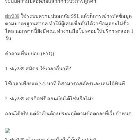
ระบบความปลอดภัยแล้วก็การบริการลูกค้า
sky289
ใช้ระบบความปลอดภัย SSL แล้วก็การเข้ารหัสข้อมูล
ตามมาตรฐานสากล ทำให้ผู้เล่นเชื่อมั่นได้ว่าข้อมูลจะไม่รั่ว
ไหล นอกจากนี้ยังมีคณะทำงานมือโปรคอยให้บริการตลอด 1
วัน
คำถามที่พบบ่อย (FAQ)
1. sky289 สมัคร ใช้เวลากี่นาที?
ใช้เวลาเพียงแต่ 3-5 นาที ก็สามารถสมัครและเล่นได้ทันที
2. sky289 เครดิตฟรี ถอนเงินได้ใช่หรือไม่?
ถอนได้จริง แต่จำเป็นต้องประพฤติตามข้อตกลงที่เว็บกำหนด
3. sky289 เข้าระบบ ผ่านมือถือได้หรือเปล่า?