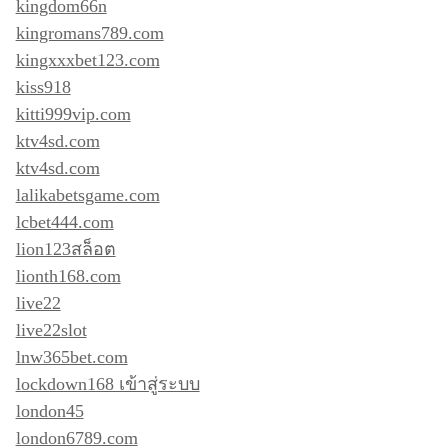
kingdom66n
kingromans789.com
kingxxxbet123.com
kiss918
kitti999vip.com
ktv4sd.com
ktv4sd.com
lalikabetsgame.com
lcbet444.com
lion123สล็อต
lionth168.com
live22
live22slot
lnw365bet.com
lockdown168 เข้าสู่ระบบ
london45
london6789.com